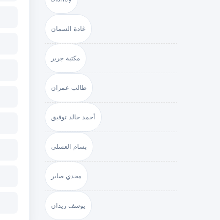
غادة السمان
مكتبة جرير
طالب عمران
أحمد خالد توفيق
بسام العسلي
مجدي صابر
يوسف زيدان