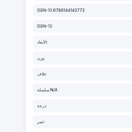
ISBN-10:
9786144143773
ISBN-13:
الأبعاد:
وزن:
غلاف:
N/A
سلسلة:
درجة:
عمر: