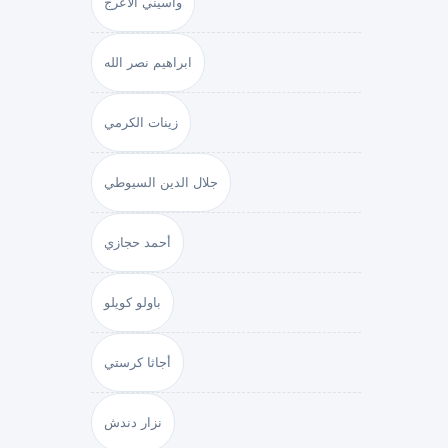
واسيني الأعرج
ابراهيم نصر الله
زينات الكرمي
جلال الدين السيوطي
أحمد حجازي
باولو كويلو
أجاثا كرستي
نزار دندش