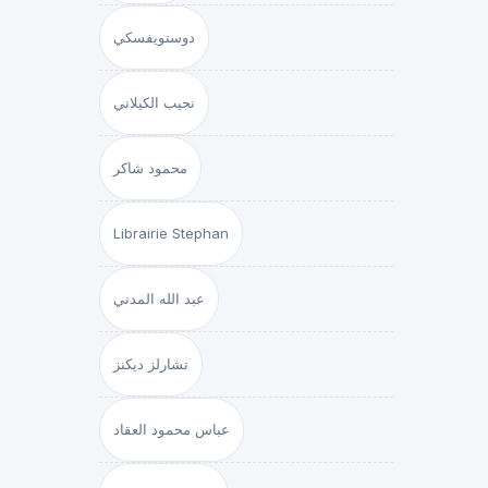
دوستويفسكي
نجيب الكيلاني
محمود شاكر
Librairie Stephan
عبد الله المدني
تشارلز ديكنز
عباس محمود العقاد