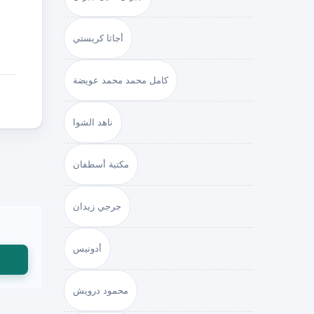
أجاثا كريستي
كامل محمد محمد عويضة
ناهد الشوا
مكتبة أسطفان
جرجي زيدان
أدونيس
محمود درويش