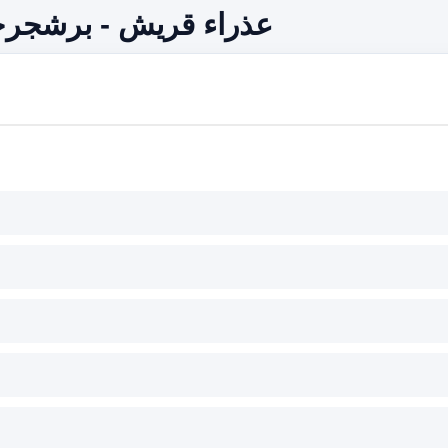
عذراء قريش - برشجرج