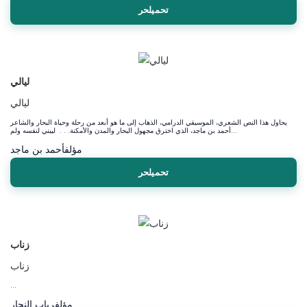
تحميلحر
ليالي
ليالي
يحاول هذا النص الشعري، الموسيقي الدرامي، الذهاب إلى ما هو أبعد من رحلة وحياة البحار والشاعر
أحمد بن ماجد، الذي اخترق مجهول البحار والمدن والأمكنة. . . ليبني لنفسه ولم...
مؤلف
أحمد بن ماجد
تحميلحر
زناب
زناب
...
مؤلف
رباب النجار