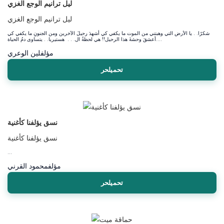
ليل ترانيم الوجع الغزي
ليل ترانيم الوجع الغزي
شكرًا. . يا الأرض التي وهبتني من الموت ما يكفي كي أشهدَ رحيلَ الآخرين ومن الجنونِ ما يكفي كي
أعشقَ وحشةَ هذا الرحيل!! هي لحظةُ ال. . . هستيريا. . يتساوى دمُ الحياة....
مؤلف
لين الوعري
تحميلحر
نسق يؤلفنا كأغنية
نسق يؤلفنا كأغنية
...
مؤلف
محمود القرني
تحميلحر