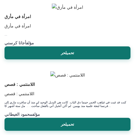
امرأة في مأزق
امرأة في مأزق
...
مؤلف
أجاثا كرستي
تحميلحر
اللامنتمي : قصص
اللامنتمي : قصص
كنت قد غبت في غياهب الخمر حينما دق الباب. كانت هي البديل الوحيد لي منذ أن سافرت ماري إلى
فرنسا لبعثة علمية منذ يومين. لم أكن أتخيل أني بالفعل سأحت. . . مل ستة أشهر كا...
مؤلف
محمود الغيطاني
تحميلحر