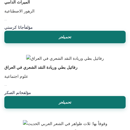
الميراث الدامي
الزهور الاصطناعية
...
مؤلف
أجاثا كرستي
تحميلحر
رفائيل بطي وريادة النقد الشعري في العراق
علوم اجتماعية
...
مؤلف
حاتم الصكر
تحميلحر