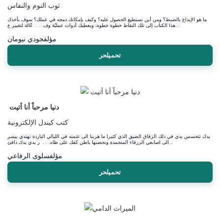
ثوب النوم والنفاس
ما هو الإبداع بالضبط؟ ومن أين تستطيع الحصول عليه؟ وكيف بإمكانك دمجه في عملك؟ سوف يأخذك
هذا الكتاب إلى تلك النقاط خطوة خطوة، ويعطيك أدوات عمليّة وف. . . عّالة لتغيير ع...
مؤلف
جودي نيومان
تحميلحر
دنيا مرحباً أنا أتيت
كتب كيندل الإلكترونية
يدك تتحسس يدي في ذلك الزقاق الضيق الذي كثيرا ما هربنا الى عتمته في الليالي الباردة تهتدي بيسر
الى اصابعي الزرقاء المتجمدة وتحضنها باطن كفك على ظاه. . . ر يدي يدك دافئ...
سلوى الرفاعي
مؤلف
تحميلحر