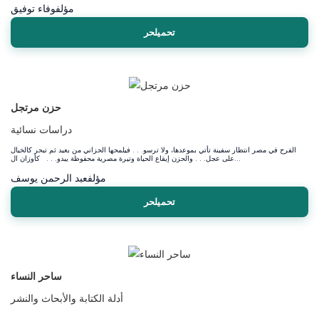
مؤلف
وفاء توفيق
تحميلحر
حزن مرتجل
دراسات نسائية
الفرح في مصر انتظار سفينة تأتي بموعدها، ولا ترسو. . . فيلمحها الحزاني من بعيد ثم تبحر كالخيال
على عجل. . . والحزن إيقاع الحياة وتيرة مصرية محفوظة يبدو. . . كأوزان ال...
مؤلف
عبد الرحمن يوسف
تحميلحر
ساحر النساء
أدلة الكتابة والأبحاث والنشر
...