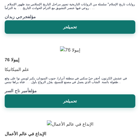
روايات تاريخ الإسلام" سلسلة من الروايات التاريخية تصور مراحل التاريخ الإسلامي منذ ظهور الإسلام. .
. روعي فيها عنصر التشويق مع التزام الحوادث التاريخ. . . ية التزاماً ...
مؤلف
جرجي زيدان
تحميلحر
إيبولا 76
علم الميكانيكا
في عشش الكرتون، أحقر حيّ سكني في منطقة أنزارا، جنوب السودان، يكبر لويس نوا على وقع
طفولة بائسة. الشاب الذي يعمل في مصنع للنسيج، يقرّر الزواج بأول. . . فتاة يراها تبتس...
مؤلف
أمير تاج السر
تحميلحر
الإبداع في عالم الأعمال