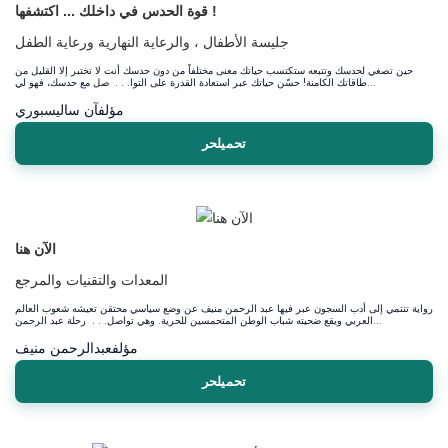
قوة الحدس في داخلك ... اكتشفها !
جليسة الأطفال ، والرعاية النهارية ورعاية الطفل
حين تصغي لحدسك وتتبعه ستكتسب حياتك معنى مختلفاً من دون حدسك أنت لا تختبر إلا القليل من
طاقاتك الكامنة! حسّن حياتك عبر استعادة القدرة على التوا. . . صل مع حدسك، فهو لي...
مؤلف
آن ساليسبوري
تحميلحر
الآن هنا
المعدات والتقنيات والمرجع
رواية تنتمي إلى أدب السجون عبر فيها عبد الرحمن منيف عن وضع سياسي محتقن تعيشه شعوب العالم
العربي ويقع ضحيته شباب الوطن المتحمسين للحرية. وهي تواصل. . . رحلة عبد الرحمن...
مؤلف
عبدالرحمن منيف
تحميلحر