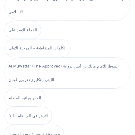
الإسلامي
الخداع الإسرائيلي
الكلمات المتقاطعة - المرحلة الأولى
Al Muwatta' (The Approved) الموطأ للإمام مالك بن أنس برواية
الليثي [انكليزي/عربي] لونان
القمر بجانبه المظلم
الأزهر في الف عام : 1-3
موسوعة لاروس : جسم الإنسان