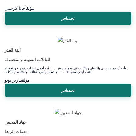
مؤلف
أجاثا كرستي
تحميلحر
ابنة القدر
العائلات السهلة والمختلطة
تولَّت أرفع منصبٍ في باكستان واعتُقلت في أسوأ سجونها. . . تلقَّت أجمل عبارات الإطراء والاحترام
والتقدير وأبشع الإهانات والشتائم والركلات. . . . r> هُتفَ لها وباسمها ...
مؤلف
بنازير بوتو
تحميلحر
جهاد المحبين
مهمات الربط