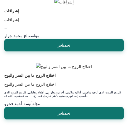
إشراقات
إشراقات
...
مؤلف
صالح محمد جرار
تحميلحر
اختلاج الروح ما بين السر والبوح
اختلاج الروح ما بين السر والبوح
قل هو الموت الذي أناجيه يناجيني، أناغيه يناغيني، أحاوره يحاورني، أجادله يجادلني. قل هو الموت الذي
أسعى إليه فيهرب مني، يأتيني فأرحل عنه، أح. . . ييه فيحيّيني، أقتله ف...
مؤلف
أنيسة أحمد فخرو
تحميلحر