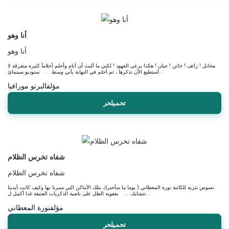
أنا وهو
أنا وهو
مخاتل ! زائف ! خائن ! جبان ! هكذا يرعى العهود ! لكني ما ألبث أن أنام وأحلم أحلامآ كثيرة متفرقة لا
أستطيع الآن تذكرها ، ثم أحلم في النهاية بأني وسط. . . ستوديو سينمائ...
مؤلف
البرتو مورافيا
تحميلحر
شفاه تخرس الظلام
شفاه تخرس الظلام
نصوص نثرية للكاتبة نورة المعطاني ( يوما ما سأخبرك بتلك الأماكن التي ممرنا بها وكيف كانت أيدينا
تتشابك. . . بعفوية الظل على ناصية الذكريات العتيقة غدا أكمل ل...
مؤلف
نورة المعطاني
تحميلحر