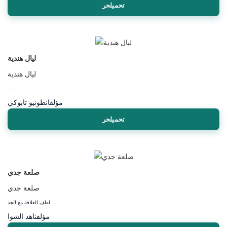
تحميلحر
ليال هندية
ليال هندية
...
مؤلف
انطونيو تابوكي
تحميلحر
صلعة جدي
صلعة جدي
لطف العلاقة مع الجد....
مؤلف
ناهد الشوا