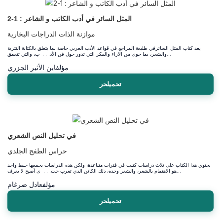
المثل السائر في أدب الكاتب و الشاعر : 1-2
موازنة الذات الدراجات البخارية
يعد كتاب المثل السائرفي طليعة المراجع في قواعد الأدب العربي خاصة بما يتعلق بالكتابة النثرية
والشعر، بما حوى من الآراء والفكر التي تدور حول فن الأد. . . ب، والتي تتعمق...
مؤلف
ابن الأثير الجزري
تحميلحر
في تحليل النص الشعري
حراس الطفح الجلدي
يحتوي هذا الكتاب على ثلاث دراسات كتبت في فترات متباعدة، ولكن هذه الدراسات يجمعها خيط واحد
هو الاهتمام بالشعر، والشعر وحده، ذلك الكائن الذي تغرب حت. . . ى أصبح لا يعرف...
مؤلف
عادل ضرغام
تحميلحر