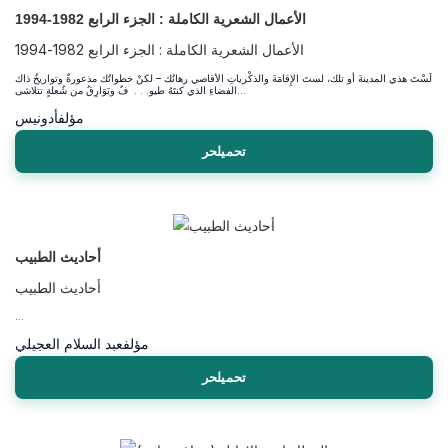
الأعمال الشعرية الكاملة : الجزء الرابع 1982-1994
الأعمال الشعرية الكاملة : الجزء الرابع 1982-1994
لَسْتَ هذي المدينةَ أو تلك، لستَ الإِقامَةَ والذكْرياتِ الأقاصي رهانُك – لكنْ خطواتُك مذعورةٌ وتواريخُ ذاك
الفضاءِ الذي كنتَهُ طيو. . . فٌ وبَوَارِقُ من شُعلةٍ تتلاشى...
مؤلف
أدونيس
تحميلحر
أحاديث الطبيب
أحاديث الطبيب
...
مؤلف
عبد السلام العجيلي
تحميلحر