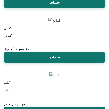
تحميلحر
كمائن
كمائن
...
مؤلف
سهام أبو عواد
تحميلحر
كلب
كلب
...
مؤلف
جمال مطر