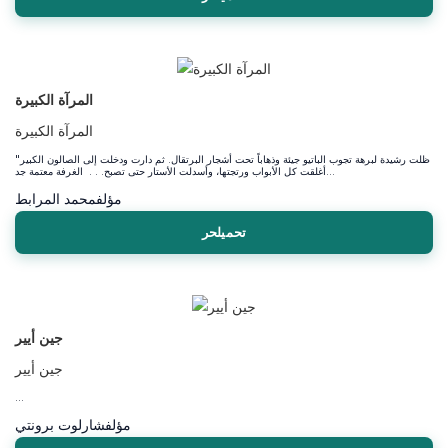
المرآة الكبيرة
المرآة الكبيرة
"ظلت رشيدة لبرهة تجوب الباتيو جيئة وذهاباً تحت أشجار البرتقال. ثم دارت ودخلت إلى الصالون الكبير
أغلقت كل الأبواب ورتجتها، وأسدلت الأستار حتى تصبح. . . الغرفة معتمة جد...
مؤلف
محمد المرابط
تحميلحر
جين أيير
جين أيير
...
مؤلف
شارلوت برونتي