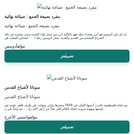
مفرد بصيغة الجمع : صياغة نهائية
مفرد بصيغة الجمع : صياغة نهائية
إن لم يكن أدونيس هو أبرز شعراء جيله فهو بالتأكيد أبرز من حمل لواء التجديد وعبر بشعره عن ذلك
الصراع المحتدم بين القديم والجديد. يحتاز أدونيس رحلة ا. . . لمخاض الصعب في...
مؤلف
أدونيس
تحميلحر
سوناتا لأشباح القدس
سوناتا لأشباح القدس
مي فناية فلسطينية، غادرت أرضها الأولى في 1948 وعمرها ثماني سنوات، في ظرف قاهر، بإسم غير
إسمها وبهوية مزورة باتجاه العالم الحر بحثاً عن أرض أكثر رح. . . مة وحباً. في ن...
مؤلف
واسيني الأعرج
تحميلحر