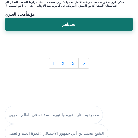
تحكي الرواية عن صحفية امريكية الاصل اسمها كاترين سميث. . تتخذ قرارها الصعب للسفر الى
افغانستان للمشاركة مع الجيش الامريكي في الحرب ضد الارهاب. . هذ. . . ا هو السبب ال...
مؤلف
أمجاد العنزي
تحميلحر
1
2
3
>
معمودية النار الثورة والثورة المضادة في العالم العربي
الشيخ محمد بن أبي جمهور الأحسائي : قدوة العلم والعمل