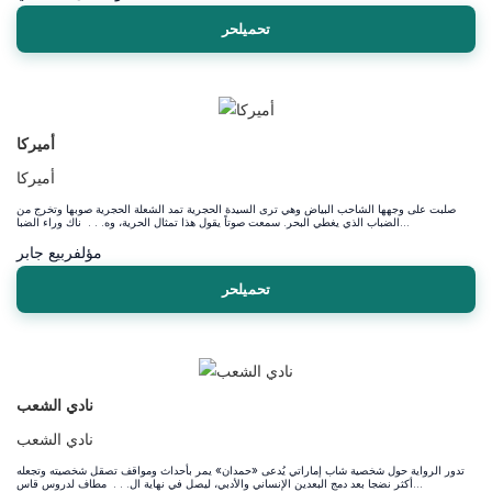
تحميلحر
أميركا
أميركا
صلبت على وجهها الشاحب البياض وهي ترى السيدة الحجرية تمد الشعلة الحجرية صوبها وتخرج من
الضباب الذي يغطي البحر. سمعت صوتاً يقول هذا تمثال الحرية، وه. . . ناك وراء الضبا...
مؤلف
ربيع جابر
تحميلحر
نادي الشعب
نادي الشعب
تدور الرواية حول شخصية شاب إماراتي يُدعى «حمدان» يمر بأحداث ومواقف تصقل شخصيته وتجعله
أكثر نضجا بعد دمج البعدين الإنساني والأدبي، ليصل في نهاية ال. . . مطاف لدروس قاس...