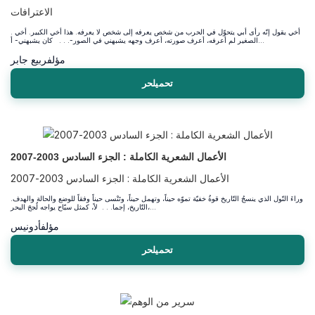
الاعترافات
. أخي يقول إنّه رأى أبي يتحوّل في الحرب من شخص يعرفه إلى شخص لا يعرفه. هذا أخي الكبير. أخي
الصغير لم أعرفه، أعرف صورته، أعرف وجهه يشبهني في الصور-. . . كان يشبهني- أ...
مؤلف
ربيع جابر
تحميلحر
الأعمال الشعرية الكاملة : الجزء السادس 2003-2007
الأعمال الشعرية الكاملة : الجزء السادس 2003-2007
وراءَ النّول الذي ينسجُ التّاريخ قوةٌ خفيّة تموّه حيناً، وتهمل حيناً، وتَنْسى حيناً وفقاً للوضع والحالة والهدف.
التّاريخ، إجما. . . لاً، كمثل سبّاح يواجه لُججَ البحر،...
مؤلف
أدونيس
تحميلحر