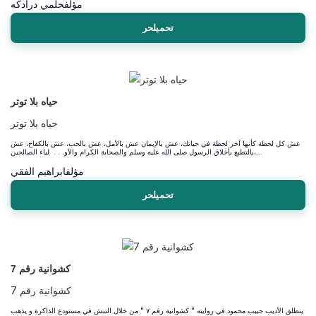
مؤلف
حلمي درادكه
تحميلحر
حياه بلا توتر
حياه بلا توتر
عش كل لحظة كأنها آخر لحظة في حياتك، عش بالإيمان عش بالأمل، عش بالحب، عش بالكفاح، عش
بالتطبع بأخلاق الرسول صلى الله عليه وسلم والصحابة الكرام والأو. . . لياء الصالحين،...
مؤلف
ابراهيم الفقي
تحميلحر
كشوانية رقم 7
كشوانية رقم 7
ينطلق الأديب حبيب محمود في روايته " كشوانية رقم ٧ " من خلال النبش في مستودع الذاكرة و يذهب