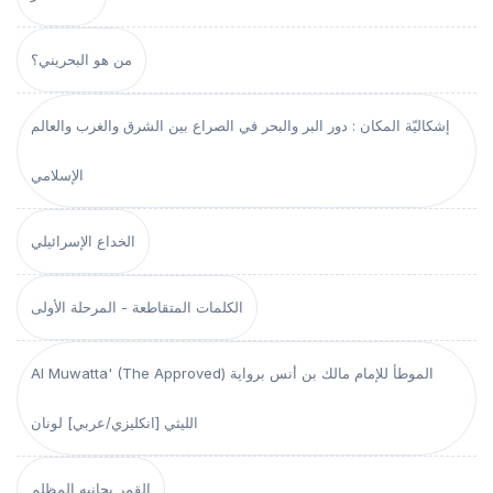
من هو البحريني؟
إشكاليّة المكان : دور البر والبحر في الصراع بين الشرق والغرب والعالم
الإسلامي
الخداع الإسرائيلي
الكلمات المتقاطعة - المرحلة الأولى
Al Muwatta' (The Approved) الموطأ للإمام مالك بن أنس برواية
الليثي [انكليزي/عربي] لونان
القمر بجانبه المظلم