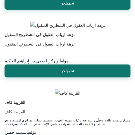
تحميلحر
نزهة ارباب العقول في الشطرنج المنقول
نزهة ارباب العقول في الشطرنج المنقول
...
مؤلف
أبو زكريا يحيى بن إبراهيم الحكيم
تحميلحر
القريبة كاف
القريبة كاف
مسكون بموت والده، وتخلّي والدته عنه، وغياب شقيقه الحبيب، استسلم الشاب الجزائري لمشاعره نحو
نسيبته أو ابنة عمه الحسناء، فتحولت مشاعره الإنسانية في. . . الحبّ، بسرعة كب...
مؤلف
ياسمينة خضرا