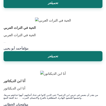
تحميلحر
الحية في التراث العربي
الحية في التراث العربي
...
مؤلف
أحمد أبو يحيى
تحميلحر
أنا ابن الديكتاتور
أنا ابن الديكتاتور
من يقدر أن يعبس في عرس ابن الزعيم؟! حتى الذين كانوا في حداد أحبائهم، أنهوا حدادهم سريعا،
وانضموا للحشود الهادرة، المتظاهرة بالفرح والابتسام، المرت. . . دية أقنعة السع...
مؤلف
حنان الخطابي