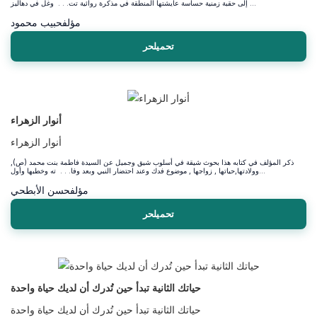
إلى حقبة زمنية حساسة عايشتها المنطقة في مذكرة روائية تت. . . وغل في دهاليز ...
مؤلف
حبيب محمود
تحميلحر
أنوار الزهراء
أنوار الزهراء
ذكر المؤلف في كتابه هذا بحوث شيقة في أسلوب شيق وجميل عن السيدة فاطمة بنت محمد (ص),
وولادتها,حياتها , زواجها , موضوع فدك وعند احتضار النبي وبعد وفا. . . ته وخطبها وأول...
مؤلف
حسن الأبطحي
تحميلحر
حياتك الثانية تبدأ حين تُدرك أن لديك حياة واحدة
حياتك الثانية تبدأ حين تُدرك أن لديك حياة واحدة