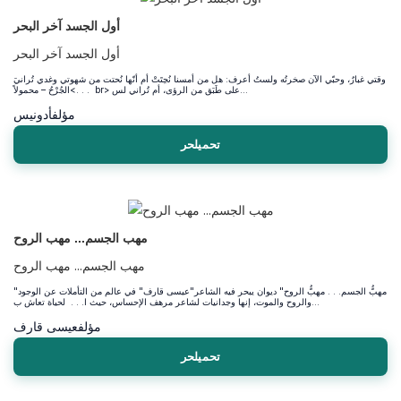
أول الجسد آخر البحر
أول الجسد آخر البحر
وقتي غبارٌ، وحبّي الآن صخرتُه ولستُ أعرف: هل من أمسنا نُحِتَتْ أم أنّها نُحتت من شهوتي وغدي تُرانيَ
الجُرْحُ – محمولاً<. . . br> على طَبَق من الرؤى، أم تُراني لس...
مؤلف
أدونيس
تحميلحر
مهب الجسم... مهب الروح
مهب الجسم... مهب الروح
"مهبُّ الجسم. . . مهبُّ الروح" ديوان يبحر فيه الشاعر"عيسى قارف" في عالم من التأملات عن الوجود
والروح والموت، إنها وجدانيات لشاعر مرهف الإحساس، حيث ا. . . لحياة تعاش ب...
مؤلف
عيسى قارف
تحميلحر