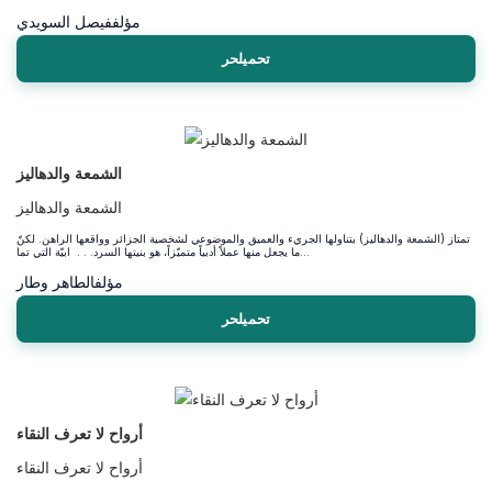
مؤلف
فيصل السويدي
تحميلحر
الشمعة والدهاليز
الشمعة والدهاليز
تمتاز (الشمعة والدهاليز) بتناولها الجريء والعميق والموضوعي لشخصية الجزائر وواقعها الراهن. لكنّ
ما يجعل منها عملاً أدبياً متميّزاً، هو بنيتها السرد. . . ابيّة التي تما...
مؤلف
الطاهر وطار
تحميلحر
أرواح لا تعرف النقاء
أرواح لا تعرف النقاء