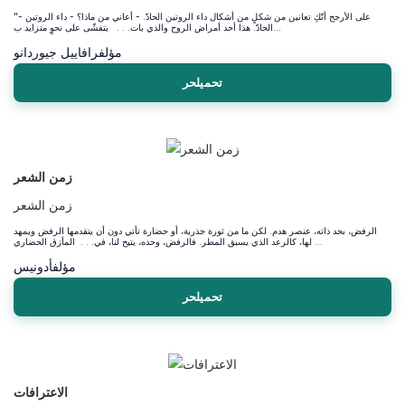
"- على الأرجح أنّكِ تعانين من شكلٍ من أشكال داء الروتين الحادّ. - أعاني من ماذا؟ - داء الروتين
الحادّ. هذا أحد أمراض الروح والذي بات. . . يتفشّى على نحوٍ متزايد ب...
مؤلف
رافاييل جيوردانو
تحميلحر
زمن الشعر
زمن الشعر
الرفض، بحد ذاته، عنصر هدم. لكن ما من ثورة جذرية، أو حضارة تأتي دون أن يتقدمها الرفض ويمهد
لها، كالرعد الذي يسبق المطر. فالرفض، وحده، يتيح لنا، في. . . المأزق الحضاري ...
مؤلف
أدونيس
تحميلحر
الاعترافات