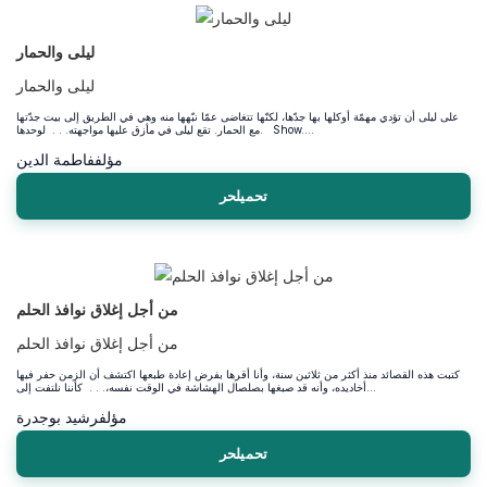
ليلى والحمار
ليلى والحمار
على ليلى أن تؤدي مهمّة أوكلها بها جدّها، لكنّها تتغاضى عمّا نبّهها منه وهي في الطريق إلى بيت جدّتها
مع الحمار. تقع ليلى في مأزق عليها مواجهته. . . لوحدها. Show....
مؤلف
فاطمة الدين
تحميلحر
من أجل إغلاق نوافذ الحلم
من أجل إغلاق نوافذ الحلم
كتبت هذه القصائد منذ أكثر من ثلاثين سنة، وأنا أقرها بفرض إعادة طبعها اكتشف أن الزمن حفر فيها
أخاديده، وأنه قد صبغها بصلصال الهشاشة في الوقت نفسه،. . . كأننا نلتفت إلى...
مؤلف
رشيد بوجدرة
تحميلحر