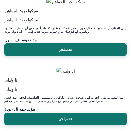
سيكولوجية الجماهير
سيكولوجية الجماهير
يرى المؤلف أن الجماهير لا تعقل، فهي ترفض الأفكار أو تقبلها كلا واحداً، من دون أن تتحمل مناقشتها.
ومايقوله لها الزعماء يغزو عقولها سريعاً فتتجه إلى. . . أن تحوله حركة...
مؤلف
غوستاف لوبون
تحميلحر
انا وليلى
انا وليلى
تبدأ القصة مع ليلى، الحورية التي أصبحت انساناً، وماركوس اوغسطس، الفيلسوف العجوز الذي قضى
حياته في البحر. تنطلق ليلى في رحلتها مع ماركوس على م. . . تن سفينته لستٍ وعشر...
مؤلف
احمد آل جودة
تحميلحر