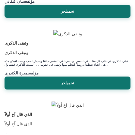
مؤلف
غسان كنفاني
تحميلحر
وتبقى الذكرى
وتبقى الذكرى
تبقي الذكري في قلب كل منا. نبكي لننسي. وننسي لكي تستمر حياتنا ونعيش لنحب ونحب لنبكي هذه
هي الحياة تعطينا دروسا ً لنتعلم منها وتبقي في عقولنا. . . ليست للذكري فقط ول...
مؤلف
سميرة الكندري
تحميلحر
الذي قال آخ أولاً
الذي قال آخ أولاً
...