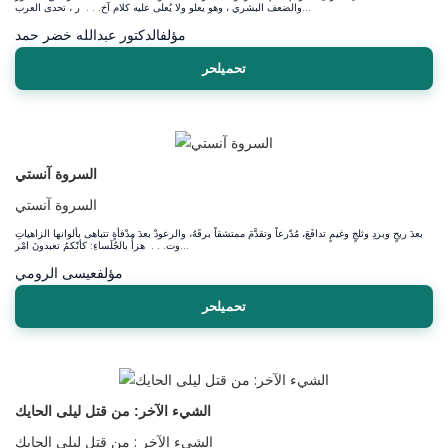
والضعف البشري ، وهو يعلو ولا يُعلى عليه كلام آخ. . . ر ، تحدى العرب...
مؤلف
الدكتور عبدالله خضر حمد
تحميلحر
السروة آنستي
السروة آنستي
بعدَ ريحٍ وبردِ وثلجٍ وغيمٍ تدافَعَ، مُدّرعاً وتقدَّمَ ممتشقاً برقَهُ، والرعودْ بعدَ مدْفأةٍ تتباهى بألوانها الزاهياتِ
وت. . . هزأُ بالجُلَساءِ: كأنّكمُ تعبدونَ امْر...
مؤلف
عيسى الرومي
تحميلحر
الشيء الآخر: من قتل ليلى الحايك
الشيء الآخر : من قتل ليلى الحايك