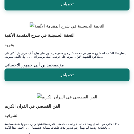
تحميلحر
التحفة الحسينية في شرح المقدمة الألفية
بحرية
يمتاز هذا الكتاب انه شرح صغير في حجمه كبير في محتواه ,يحتوي على بيان ألف فرض بل أكثر على
ماذكره الشهيد الاول ، مرتباً على ترتيب أصله ,ويبدو انه أ. . . ول تأليف للمؤلف...
مؤلف
محمد بن أبي جمهور الأحسائي
تحميلحر
الفن القصصي في القرآن الكريم
الشرقية
هذا الكتاب هو بالأصل رسالة جامعية رفضت جامعة القاهرة مناقشتها وثارت حولها ضجة سياسية
وقضائية ودينية لم تهدأ رغم صدور ثلاث طبعات متتالية لأهميتها. . . . اختفى هذا الكت...