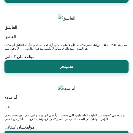
العاشق
العشق
يضم هذا الكتاب، ثلاث روايات غير مكتملة. كأن غسان كنفاني أراد لجسده الذي شلّعته القنابل أن يكتب
هو النهاية. ومع ذلك فالنهاية لا تكتب. مع هذا الكاتب. . . لا وجود للنها...
مؤلف
غسان كنفاني
تحميلحر
أم سعد
فن
أم سعد هي "صوت تلك الطبقة الفلسطينية التي دفعت غالياً ثمن الهزيمة. والتي تقف الآن تحت سقف
البؤس الواطئ في الصف العالي من المعركة، وتدفع، وتظل تدفع. . . أكثر من الجمي...
مؤلف
غسان كنفاني