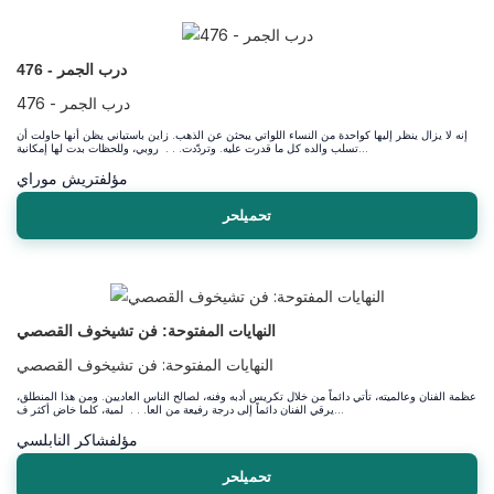
درب الجمر - 476
درب الجمر - 476
إنه لا يزال ينظر إليها كواحدة من النساء اللواتي يبحثن عن الذهب. زاين باستياني يظن أنها حاولت أن
تسلب والده كل ما قدرت عليه. وتردّدت. . . روبي، وللحظات بدت لها إمكانية...
مؤلف
تريش موراي
تحميلحر
النهايات المفتوحة: فن تشيخوف القصصي
النهايات المفتوحة: فن تشيخوف القصصي
عظمة الفنان وعالميته، تأتي دائماً من خلال تكريس أدبه وفنه، لصالح الناس العاديين. ومن هذا المنطلق،
يرقي الفنان دائماً إلى درجة رفيعة من العا. . . لمية، كلما خاض أكثر ف...
مؤلف
شاكر النابلسي
تحميلحر