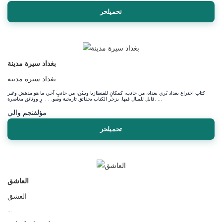
تحميلحر
بغداد سيرة مدينة
بغداد سيرة مدينة
كتاب اختراع بغداد يُري بغداد، من جانب، كمكانٍ للفنطازيا ويبيّن، من جانبٍ آخر، ما هو مدهش وغير
قابل للمنال فيها. يزخر الكتاب بحقائق تاريخية وصو. . . رٍ ووثائق معاصرة. ...
مؤلف
نجم والي
تحميلحر
العاشق
العشق
...