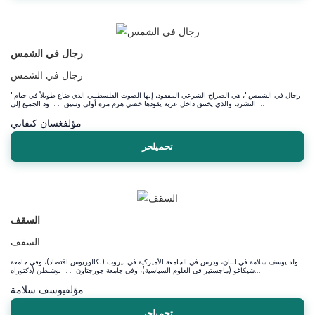
رجال في الشمس
رجال في الشمس
"رجال في الشمس"، هي الصراخ الشرعي المفقود، إنها الصوت الفلسطيني الذي ضاع طويلاً في خيام
التشرد، والذي يختنق داخل عربة يقودها خصي هزم مرة أولى وسيق. . . ود الجميع إلى ...
مؤلف
غسان كنفاني
تحميلحر
السقف
السقف
ولد يوسف سلامة في لبنان، ودرس في الجامعة الأميركية في بيروت (بكالوريوس اقتصاد)، وفي جامعة
شيكاغو (ماجستير في العلوم السياسية)، وفي جامعة جورجتاون. . . بوشنطن (دكتوراه...
مؤلف
يوسف سلامة
تحميلحر