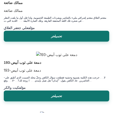
ممالك ضائعة
ممالك ضائعة
معجم العلاق معجم إشراقي مليء بالعناصر ومفردات الطبيعة الخصوبية، ولذا فإن أول ما يلفت النظر
في شعره تلك اللغة المحففة الفارهة، وتلك العبارة الأنيقة. . . اللذية التي ت...
مؤلف
علي جعفر العلاق
تحميلحر
دمعة على ثوب أبيض-193
دمعة على ثوب أبيض-193
-لا. . . خرجت هذه الكلمة بقسوة وحشية فقطعت سؤال الكاهن وحلّ محله الصمت الذي أطبق على
الحاضرين. عاد الكاهن يقول: "إيدان؟ هل تقبل بإيندي. . . ا زوجة لك؟. . -لا. . . وقع...
مؤلف
كيت والكر
تحميلحر