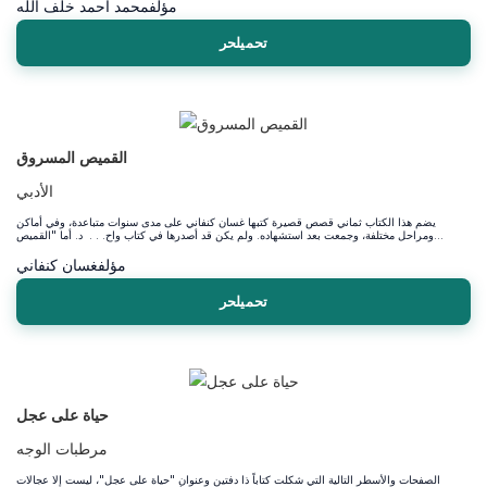
مؤلف
محمد أحمد خلف الله
تحميلحر
القميص المسروق
الأدبي
يضم هذا الكتاب ثماني قصص قصيرة كتبها غسان كنفاني على مدى سنوات متباعدة، وفي أماكن
ومراحل مختلفة، وجمعت بعد استشهاده. ولم يكن قد أصدرها في كتاب واح. . . د. أما "القميص...
مؤلف
غسان كنفاني
تحميلحر
حياة على عجل
مرطبات الوجه
الصفحات والأسطر التالية التي شكلت كتاباً ذا دفتين وعنوان "حياة على عجل"، ليست إلا عجالات