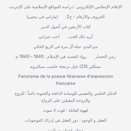
الإعلام الإسلامي الإلكتروني : دراسة للمواقع الإسلامية على الإنترنت
الحروف والأرقام - ج2
إماراتي في نيجيريا
كتاب الأربعين في أصول الدين
أريد ذلك الحب
أحب جيراني
بدو البدو، حياة آل مرة في الربع الخالي
زمن الحصار
رواد التجديد في الإسلام : 1840 – 1940 م
دليل برمجة حاسب سبكتروم (ZX) سنكلير
Panorama de la poesie libanaise d'expression
francaise
الدليل العلمي والنفسي للوسادة الدافئة والحنونة دائماً : للزوج
والزوجة المقبلين على الزواج
قهوة العائلة : قوت لا تموت
العقل و الوجود : دور العقل في إدراك الموجودات
ديوان حسان بن ثابت