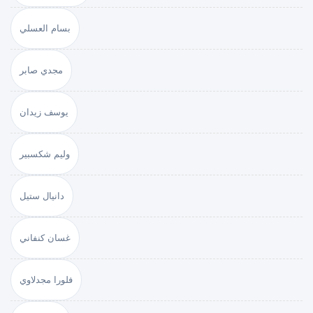
بسام العسلي
مجدي صابر
يوسف زيدان
وليم شكسبير
دانيال ستيل
غسان كنفاني
فلورا مجدلاوي