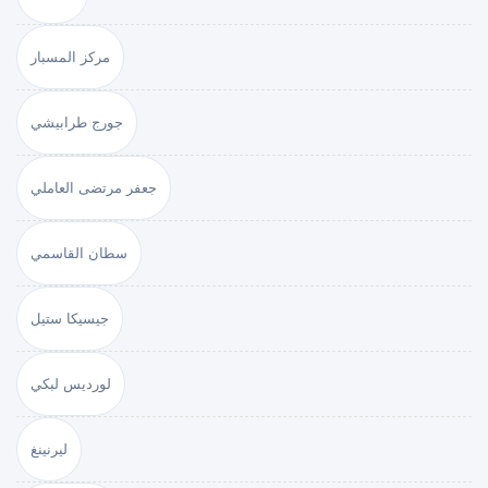
مركز المسبار
جورج طرابيشي
جعفر مرتضى العاملي
سطان القاسمي
جيسيكا ستيل
لورديس لبكي
ليرنينغ