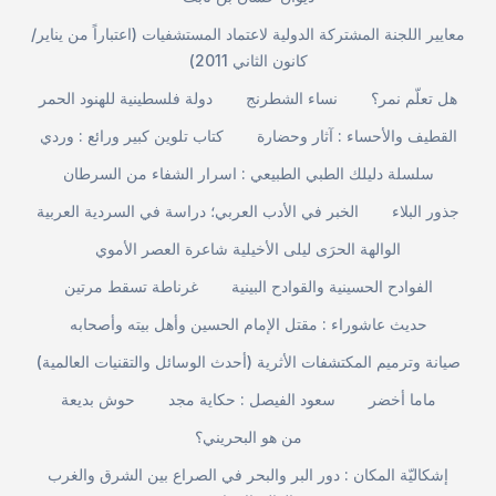
معايير اللجنة المشتركة الدولية لاعتماد المستشفيات (اعتباراً من يناير/
كانون الثاني 2011)
هل تعلّم نمر؟
نساء الشطرنج
دولة فلسطينية للهنود الحمر
القطيف والأحساء : آثار وحضارة
كتاب تلوين كبير ورائع : وردي
سلسلة دليلك الطبي الطبيعي : اسرار الشفاء من السرطان
جذور البلاء
الخبر في الأدب العربي؛ دراسة في السردية العربية
الوالهة الحرَى ليلى الأخيلية شاعرة العصر الأموي
الفوادح الحسينية والقوادح البينية
غرناطة تسقط مرتين
حديث عاشوراء : مقتل الإمام الحسين وأهل بيته وأصحابه
صيانة وترميم المكتشفات الأثرية (أحدث الوسائل والتقنيات العالمية)
ماما أخضر
سعود الفيصل : حكاية مجد
حوش بديعة
من هو البحريني؟
إشكاليّة المكان : دور البر والبحر في الصراع بين الشرق والغرب