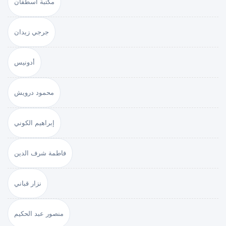
مكتبة أسطفان
جرجي زيدان
أدونيس
محمود درويش
إبراهيم الكوني
فاطمة شرف الدين
نزار قباني
منصور عبد الحكيم