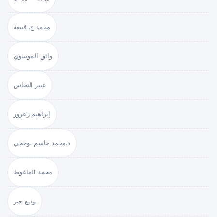
محمد ج. قبيعة
واثق الموسوي
عبير النحاس
إبراهيم زعرور
د.محمد جاسم بوحجي
محمد الماغوط
وديع جبر