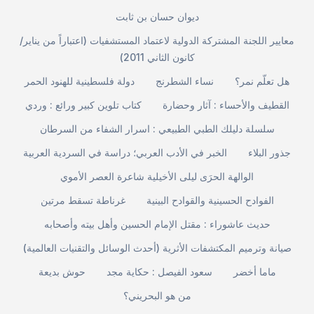
ديوان حسان بن ثابت
معايير اللجنة المشتركة الدولية لاعتماد المستشفيات (اعتباراً من يناير/
كانون الثاني 2011)
هل تعلّم نمر؟
نساء الشطرنج
دولة فلسطينية للهنود الحمر
القطيف والأحساء : آثار وحضارة
كتاب تلوين كبير ورائع : وردي
سلسلة دليلك الطبي الطبيعي : اسرار الشفاء من السرطان
جذور البلاء
الخبر في الأدب العربي؛ دراسة في السردية العربية
الوالهة الحرَى ليلى الأخيلية شاعرة العصر الأموي
الفوادح الحسينية والقوادح البينية
غرناطة تسقط مرتين
حديث عاشوراء : مقتل الإمام الحسين وأهل بيته وأصحابه
صيانة وترميم المكتشفات الأثرية (أحدث الوسائل والتقنيات العالمية)
ماما أخضر
سعود الفيصل : حكاية مجد
حوش بديعة
من هو البحريني؟