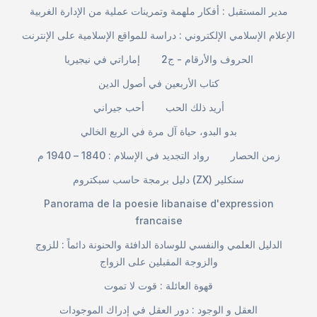
مدير المستقبل : أفكار ملهمة وتمرينات عملية من الإدارة الغربية
الإعلام الإسلامي الإلكتروني : دراسة للمواقع الإسلامية على الإنترنت
الحروف والأرقام - ج2
إماراتي في نيجيريا
كتاب الأربعين في أصول الدين
أريد ذلك الحب
أحب جيراني
بدو البدو، حياة آل مرة في الربع الخالي
زمن الحصار
رواد التجديد في الإسلام : 1840 – 1940 م
دليل برمجة حاسب سبكتروم (ZX) سنكلير
Panorama de la poesie libanaise d'expression
francaise
الدليل العلمي والنفسي للوسادة الدافئة والحنونة دائماً : للزوج
والزوجة المقبلين على الزواج
قهوة العائلة : قوت لا تموت
العقل و الوجود : دور العقل في إدراك الموجودات