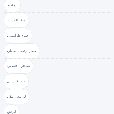
الجاحظ
مركز المسبار
جورج طرابيشي
جعفر مرتضى العاملي
سطان القاسمي
جيسيكا ستيل
لورديس لبكي
ليرنينغ