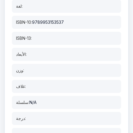
لغة:
ISBN-10:
9789953153537
ISBN-13:
الأبعاد:
وزن:
غلاف:
N/A
سلسلة:
درجة: