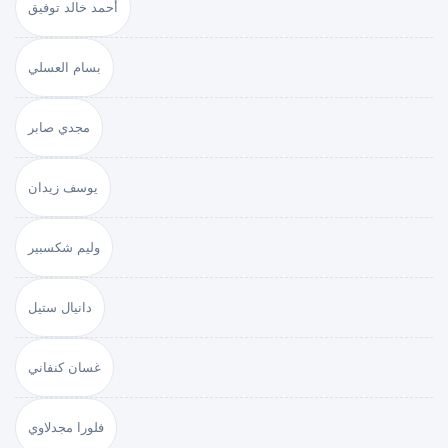
أحمد خالد توفيق
بسام العسلي
مجدي صابر
يوسف زيدان
وليم شكسبير
دانيال ستيل
غسان كنفاني
فلورا مجدلاوي