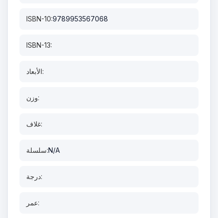
ISBN-10:
9789953567068
ISBN-13:
الأبعاد:
وزن:
غلاف:
N/A
سلسلة:
درجة:
عمر: