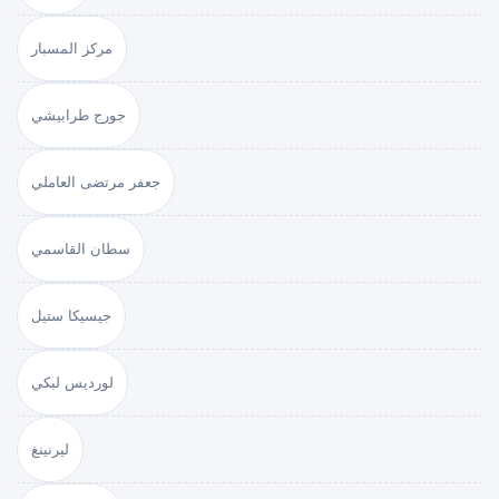
مركز المسبار
جورج طرابيشي
جعفر مرتضى العاملي
سطان القاسمي
جيسيكا ستيل
لورديس لبكي
ليرنينغ