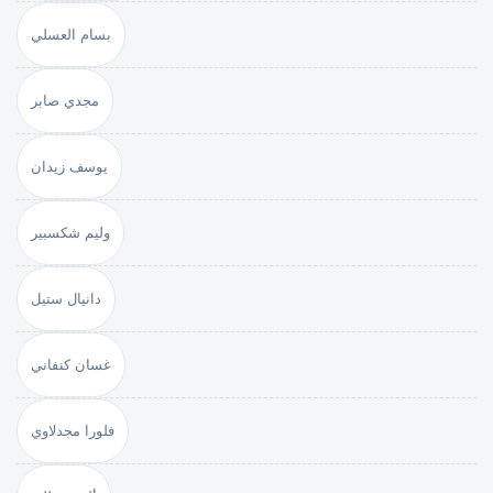
بسام العسلي
مجدي صابر
يوسف زيدان
وليم شكسبير
دانيال ستيل
غسان كنفاني
فلورا مجدلاوي