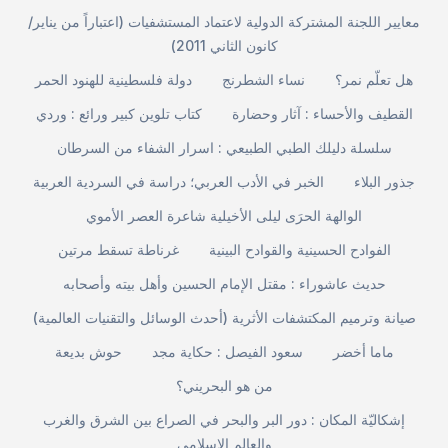
معايير اللجنة المشتركة الدولية لاعتماد المستشفيات (اعتباراً من يناير/
كانون الثاني 2011)
هل تعلّم نمر؟
نساء الشطرنج
دولة فلسطينية للهنود الحمر
القطيف والأحساء : آثار وحضارة
كتاب تلوين كبير ورائع : وردي
سلسلة دليلك الطبي الطبيعي : اسرار الشفاء من السرطان
جذور البلاء
الخبر في الأدب العربي؛ دراسة في السردية العربية
الوالهة الحرَى ليلى الأخيلية شاعرة العصر الأموي
الفوادح الحسينية والقوادح البينية
غرناطة تسقط مرتين
حديث عاشوراء : مقتل الإمام الحسين وأهل بيته وأصحابه
صيانة وترميم المكتشفات الأثرية (أحدث الوسائل والتقنيات العالمية)
ماما أخضر
سعود الفيصل : حكاية مجد
حوش بديعة
من هو البحريني؟
إشكاليّة المكان : دور البر والبحر في الصراع بين الشرق والغرب
والعالم الإسلامي