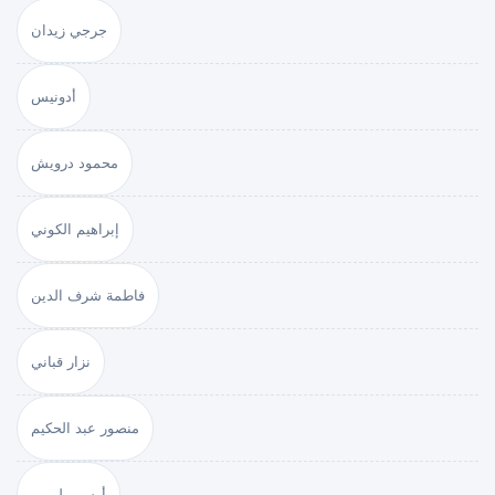
جرجي زيدان
أدونيس
محمود درويش
إبراهيم الكوني
فاطمة شرف الدين
نزار قباني
منصور عبد الحكيم
أرسين لوبين