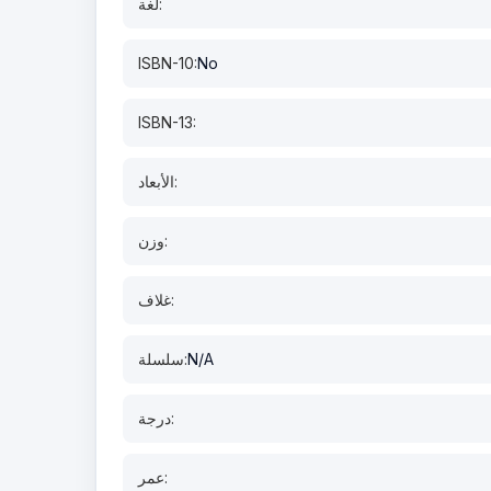
لغة:
ISBN-10:
No
ISBN-13:
الأبعاد:
وزن:
غلاف:
N/A
سلسلة:
درجة:
عمر: