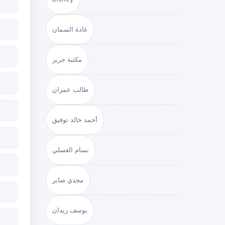
غادة السمان
مكتبة جرير
طالب عمران
أحمد خالد توفيق
بسام العسلي
مجدي صابر
يوسف زيدان