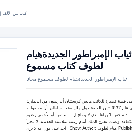
كتب من الألف إل
ثياب الإمبراطور الجديدةهيام
لطوف كتاب مسموع
ثياب الإمبراطور الجديدةهيام لطوف مسموع مجانا
ي قصة قصيرة للكاتب هانس كريستيان أندرسون من الدنمارك
في عام 1837. تدور القصة حول ملك يقنعه خياطان بأن يصنعوا له
بدلة خفية لا يراها الذي لا يصلح ل. . . منصبه أو الأحمق وعديم
كفاءة. وعندما يخرج الملك أمام رعيته بملابسه الجديدة، لا يتجرأ
أحد على قول أنه لا يرى Show. Author: هيام لطوف. Publisher: