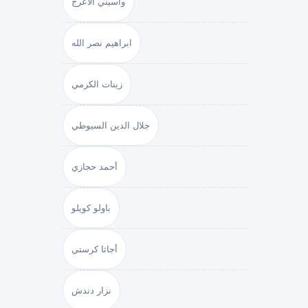
واسيني الأعرج
ابراهيم نصر الله
زينات الكرمي
جلال الدين السيوطي
أحمد حجازي
باولو كويلو
أجاثا كرستي
نزار دندش