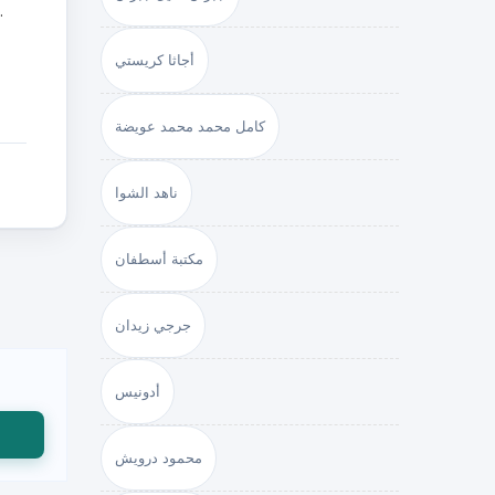
دا
أجاثا كريستي
كامل محمد محمد عويضة
ناهد الشوا
مكتبة أسطفان
جرجي زيدان
أدونيس
محمود درويش