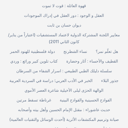
قهوة العائلة : قوت لا تموت
العقل و الوجود : دور العقل في إدراك الموجودات
ديوان حسان بن ثابت
معايير اللجنة المشتركة الدولية لاعتماد المستشفيات (اعتباراً من يناير/
كانون الثاني 2011)
هل تعلّم نمر؟
نساء الشطرنج
دولة فلسطينية للهنود الحمر
القطيف والأحساء : آثار وحضارة
كتاب تلوين كبير ورائع : وردي
سلسلة دليلك الطبي الطبيعي : اسرار الشفاء من السرطان
جذور البلاء
الخبر في الأدب العربي؛ دراسة في السردية العربية
الوالهة الحرَى ليلى الأخيلية شاعرة العصر الأموي
الفوادح الحسينية والقوادح البينية
غرناطة تسقط مرتين
حديث عاشوراء : مقتل الإمام الحسين وأهل بيته وأصحابه
صيانة وترميم المكتشفات الأثرية (أحدث الوسائل والتقنيات العالمية)