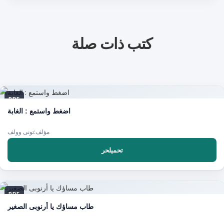
كتب ذات صلة
PDF
اضغط واستمع : الغابة
مؤلف:تونى وولف
تحميلحر
PDF
طاب مساؤك يا أرنوبى الصغير