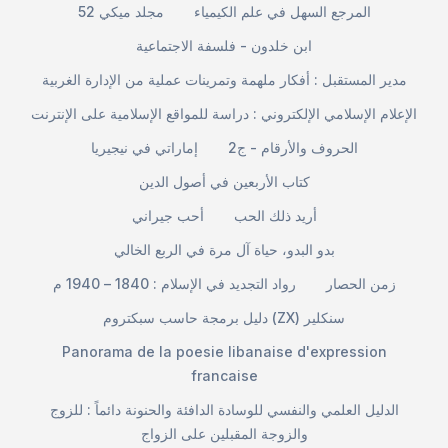
المرجع السهل في علم الكيمياء
مجلد ميكي 52
ابن خلدون - فلسفة الاجتماعية
مدير المستقبل : أفكار ملهمة وتمرينات عملية من الإدارة الغربية
الإعلام الإسلامي الإلكتروني : دراسة للمواقع الإسلامية على الإنترنت
الحروف والأرقام - ج2
إماراتي في نيجيريا
كتاب الأربعين في أصول الدين
أريد ذلك الحب
أحب جيراني
بدو البدو، حياة آل مرة في الربع الخالي
زمن الحصار
رواد التجديد في الإسلام : 1840 – 1940 م
دليل برمجة حاسب سبكتروم (ZX) سنكلير
Panorama de la poesie libanaise d'expression
francaise
الدليل العلمي والنفسي للوسادة الدافئة والحنونة دائماً : للزوج
والزوجة المقبلين على الزواج