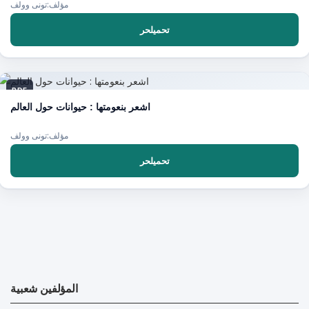
مؤلف:تونى وولف
تحميلحر
PDF
اشعر بنعومتها : حيوانات حول العالم
مؤلف:تونى وولف
تحميلحر
المؤلفين شعبية