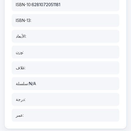
ISBN-10:
6281072051181
ISBN-13:
الأبعاد:
وزن:
غلاف:
N/A
سلسلة:
درجة:
عمر: