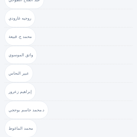
روجيه غارودي
محمد ج. قبيعة
واثق الموسوي
عبير النحاس
إبراهيم زعرور
د.محمد جاسم بوحجي
محمد الماغوط