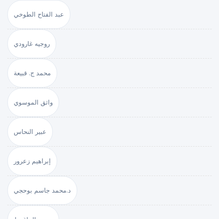
عبد الفتاح الطوخي
روجيه غارودي
محمد ج. قبيعة
واثق الموسوي
عبير النحاس
إبراهيم زعرور
د.محمد جاسم بوحجي