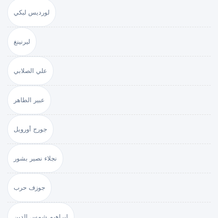
لورديس لبكي
ليرنينغ
علي الصلابي
عبير الطاهر
جورج أورويل
نجلاء نصير بشور
جوزف حرب
إبراهيم شمس الدين