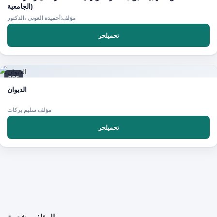
الجامعية)
مؤلف:أحميدة العوني ،الدكتور
تحميلحر
PDF
الديوان
مؤلف:سليم بركات
تحميلحر