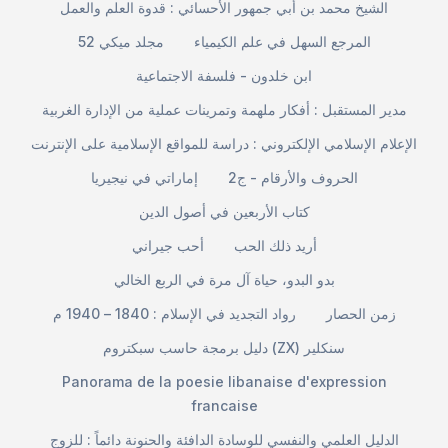
الشيخ محمد بن أبي جمهور الأحسائي : قدوة العلم والعمل
المرجع السهل في علم الكيمياء
مجلد ميكي 52
ابن خلدون - فلسفة الاجتماعية
مدير المستقبل : أفكار ملهمة وتمرينات عملية من الإدارة الغربية
الإعلام الإسلامي الإلكتروني : دراسة للمواقع الإسلامية على الإنترنت
الحروف والأرقام - ج2
إماراتي في نيجيريا
كتاب الأربعين في أصول الدين
أريد ذلك الحب
أحب جيراني
بدو البدو، حياة آل مرة في الربع الخالي
زمن الحصار
رواد التجديد في الإسلام : 1840 – 1940 م
دليل برمجة حاسب سبكتروم (ZX) سنكلير
Panorama de la poesie libanaise d'expression
francaise
الدليل العلمي والنفسي للوسادة الدافئة والحنونة دائماً : للزوج