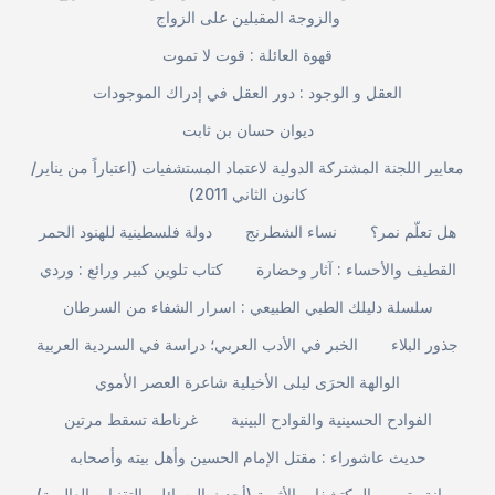
والزوجة المقبلين على الزواج
قهوة العائلة : قوت لا تموت
العقل و الوجود : دور العقل في إدراك الموجودات
ديوان حسان بن ثابت
معايير اللجنة المشتركة الدولية لاعتماد المستشفيات (اعتباراً من يناير/
كانون الثاني 2011)
هل تعلّم نمر؟
نساء الشطرنج
دولة فلسطينية للهنود الحمر
القطيف والأحساء : آثار وحضارة
كتاب تلوين كبير ورائع : وردي
سلسلة دليلك الطبي الطبيعي : اسرار الشفاء من السرطان
جذور البلاء
الخبر في الأدب العربي؛ دراسة في السردية العربية
الوالهة الحرَى ليلى الأخيلية شاعرة العصر الأموي
الفوادح الحسينية والقوادح البينية
غرناطة تسقط مرتين
حديث عاشوراء : مقتل الإمام الحسين وأهل بيته وأصحابه
صيانة وترميم المكتشفات الأثرية (أحدث الوسائل والتقنيات العالمية)