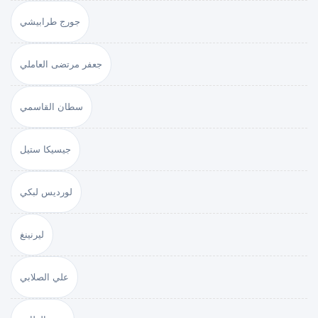
جورج طرابيشي
جعفر مرتضى العاملي
سطان القاسمي
جيسيكا ستيل
لورديس لبكي
ليرنينغ
علي الصلابي