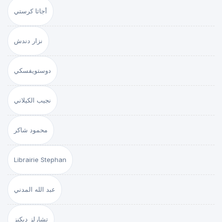
أجاثا كرستي
نزار دندش
دوستويفسكي
نجيب الكيلاني
محمود شاكر
Librairie Stephan
عبد الله المدني
تشارلز ديكنز