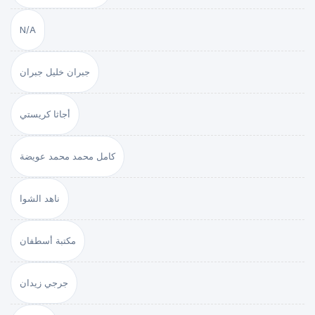
N/A
جبران خليل جبران
أجاثا كريستي
كامل محمد محمد عويضة
ناهد الشوا
مكتبة أسطفان
جرجي زيدان