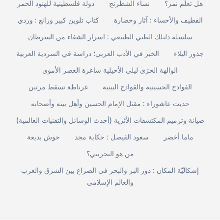
هل تعلّم نمر؟
نساء الشطرنج
دولة فلسطينية للهنود الحمر
القطيف والأحساء : آثار وحضارة
كتاب تلوين كبير ورائع : وردي
سلسلة دليلك الطبي الطبيعي : اسرار الشفاء من السرطان
جذور البلاء
الخبر في الأدب العربي؛ دراسة في السردية العربية
الوالهة الحرَى ليلى الأخيلية شاعرة العصر الأموي
الفوادح الحسينية والقوادح البينية
غرناطة تسقط مرتين
حديث عاشوراء : مقتل الإمام الحسين وأهل بيته وأصحابه
صيانة وترميم المكتشفات الأثرية (أحدث الوسائل والتقنيات العالمية)
ماما أخضر
سعود الفيصل : حكاية مجد
حوش بديعة
من هو البحريني؟
إشكاليّة المكان : دور البر والبحر في الصراع بين الشرق والغرب
والعالم الإسلامي