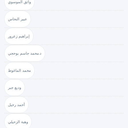
واثق الموسوي
عبير النحاس
إبراهيم زعرور
د.محمد جاسم بوحجي
محمد الماغوط
وديع جبر
أحمد رحيل
وهبة الزحيلي