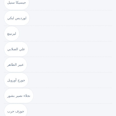
جيسيكا ستيل
لورديس لبكي
ليرنينغ
علي الصلابي
عبير الطاهر
جورج أورويل
نجلاء نصير بشور
جوزف حرب