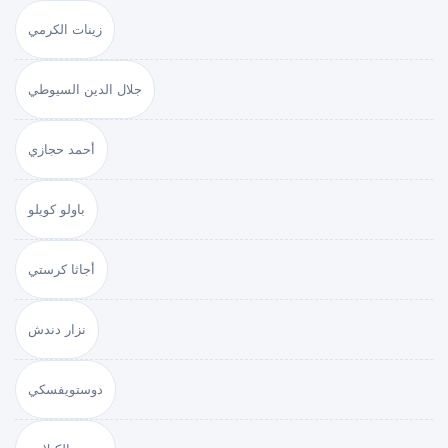
زينات الكرمي
جلال الدين السيوطي
أحمد حجازي
باولو كويلو
أجاثا كرستي
نزار دندش
دوستويفسكي