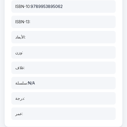
ISBN-10:
9789953895062
ISBN-13:
الأبعاد:
وزن:
غلاف:
N/A
سلسلة:
درجة:
عمر: