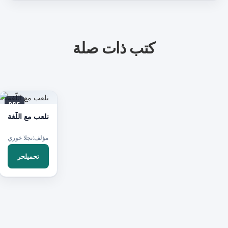
كتب ذات صلة
PDF
نلعب مع اللّغة
مؤلف:نجلا خوري
تحميلحر