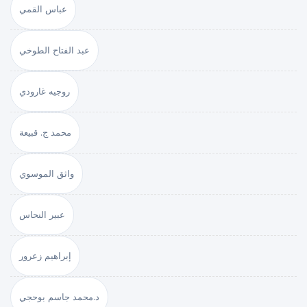
عباس القمي
عبد الفتاح الطوخي
روجيه غارودي
محمد ج. قبيعة
واثق الموسوي
عبير النحاس
إبراهيم زعرور
د.محمد جاسم بوحجي