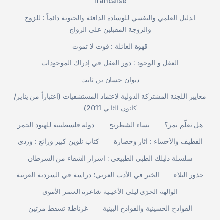
francaise
الدليل العلمي والنفسي للوسادة الدافئة والحنونة دائماً : للزوج
والزوجة المقبلين على الزواج
قهوة العائلة : قوت لا تموت
العقل و الوجود : دور العقل في إدراك الموجودات
ديوان حسان بن ثابت
معايير اللجنة المشتركة الدولية لاعتماد المستشفيات (اعتباراً من يناير/
كانون الثاني 2011)
هل تعلّم نمر؟
نساء الشطرنج
دولة فلسطينية للهنود الحمر
القطيف والأحساء : آثار وحضارة
كتاب تلوين كبير ورائع : وردي
سلسلة دليلك الطبي الطبيعي : اسرار الشفاء من السرطان
جذور البلاء
الخبر في الأدب العربي؛ دراسة في السردية العربية
الوالهة الحرَى ليلى الأخيلية شاعرة العصر الأموي
الفوادح الحسينية والقوادح البينية
غرناطة تسقط مرتين