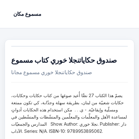
مسموع مكان
صندوق حكاياتنجلا خوري كتاب مسموع
صندوق حكاياتنجلا خوري مسموع مجانا
يضمّ هذا الكتاب 27 نصًّا أُعيد صوغها من كتاب حكايات وحكايات،
حكايات شعبيّة من لبنان، بطريقة سهلة وجذّابة، كي تكون ممتعة
ومسلّية وإيقاعيّة. - ي. . . مكن استخدام هذه الحكايات أدواتٍ
لمساعدة الأهل والمعلِّمات والمعلِّمين والمنشّطات والمنشّطين في
المدارس والجمعيّات Show. Author: نجلا خوري. Publisher: دار
الآداب. Series: N/A. ISBN-10: 9789953895062.