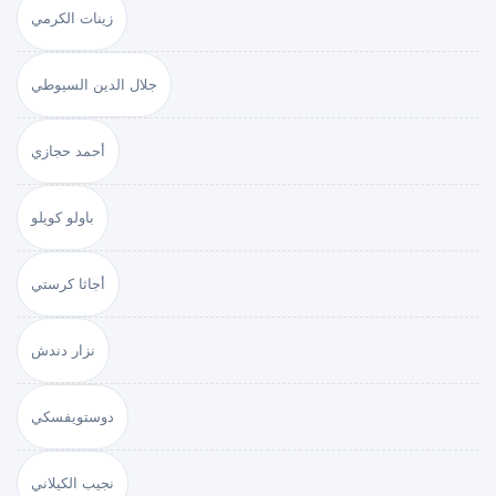
زينات الكرمي
جلال الدين السيوطي
أحمد حجازي
باولو كويلو
أجاثا كرستي
نزار دندش
دوستويفسكي
نجيب الكيلاني