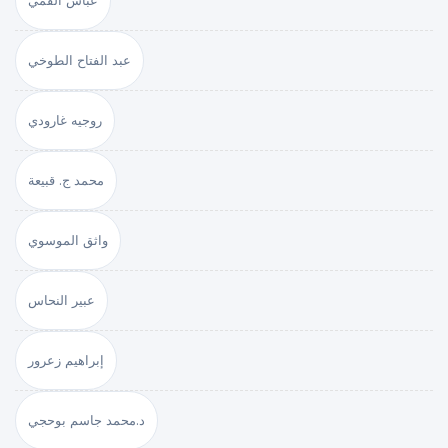
عباس القمي
عبد الفتاح الطوخي
روجيه غارودي
محمد ج. قبيعة
واثق الموسوي
عبير النحاس
إبراهيم زعرور
د.محمد جاسم بوحجي