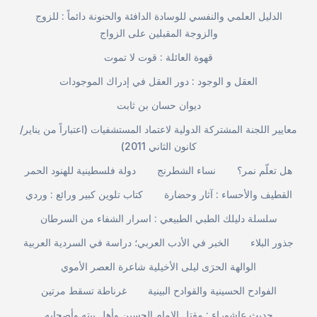
الدليل العلمي والنفسي للوسادة الدافئة والحنونة دائماً : للزوج
والزوجة المقبلين على الزواج
قهوة العائلة : قوت لا تموت
العقل و الوجود : دور العقل في إدراك الموجودات
ديوان حسان بن ثابت
معايير اللجنة المشتركة الدولية لاعتماد المستشفيات (اعتباراً من يناير/
كانون الثاني 2011)
هل تعلّم نمر؟
نساء الشطرنج
دولة فلسطينية للهنود الحمر
القطيف والأحساء : آثار وحضارة
كتاب تلوين كبير ورائع : وردي
سلسلة دليلك الطبي الطبيعي : اسرار الشفاء من السرطان
جذور البلاء
الخبر في الأدب العربي؛ دراسة في السردية العربية
الوالهة الحرَى ليلى الأخيلية شاعرة العصر الأموي
الفوادح الحسينية والقوادح البينية
غرناطة تسقط مرتين
حديث عاشوراء : مقتل الإمام الحسين وأهل بيته وأصحابه