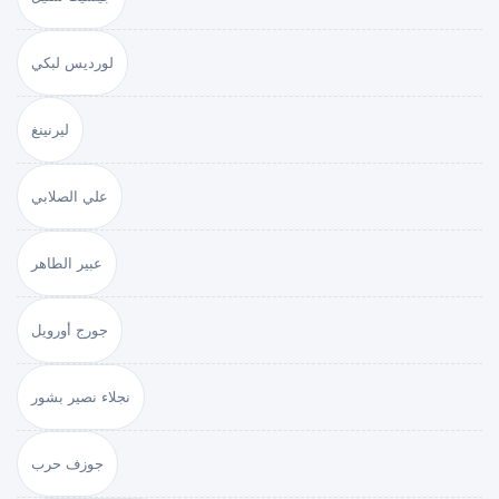
لورديس لبكي
ليرنينغ
علي الصلابي
عبير الطاهر
جورج أورويل
نجلاء نصير بشور
جوزف حرب