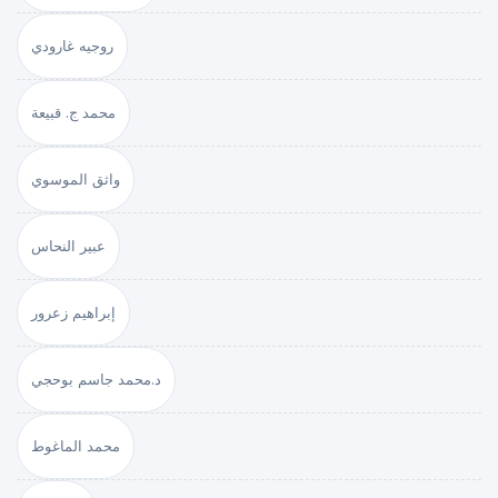
روجيه غارودي
محمد ج. قبيعة
واثق الموسوي
عبير النحاس
إبراهيم زعرور
د.محمد جاسم بوحجي
محمد الماغوط