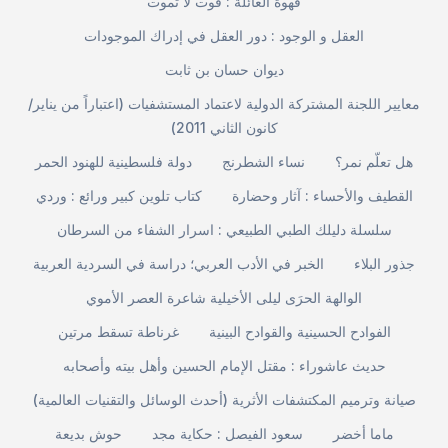
قهوة العائلة : قوت لا تموت
العقل و الوجود : دور العقل في إدراك الموجودات
ديوان حسان بن ثابت
معايير اللجنة المشتركة الدولية لاعتماد المستشفيات (اعتباراً من يناير/
كانون الثاني 2011)
هل تعلّم نمر؟
نساء الشطرنج
دولة فلسطينية للهنود الحمر
القطيف والأحساء : آثار وحضارة
كتاب تلوين كبير ورائع : وردي
سلسلة دليلك الطبي الطبيعي : اسرار الشفاء من السرطان
جذور البلاء
الخبر في الأدب العربي؛ دراسة في السردية العربية
الوالهة الحرَى ليلى الأخيلية شاعرة العصر الأموي
الفوادح الحسينية والقوادح البينية
غرناطة تسقط مرتين
حديث عاشوراء : مقتل الإمام الحسين وأهل بيته وأصحابه
صيانة وترميم المكتشفات الأثرية (أحدث الوسائل والتقنيات العالمية)
ماما أخضر
سعود الفيصل : حكاية مجد
حوش بديعة