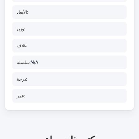
الأبعاد:
وزن:
غلاف:
N/A
سلسلة:
درجة:
عمر: