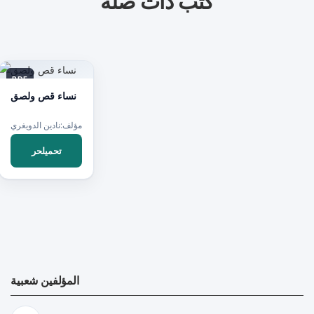
كتب ذات صلة
PDF
نساء قص ولصق
مؤلف:نادين الدويغري
تحميلحر
المؤلفين شعبية