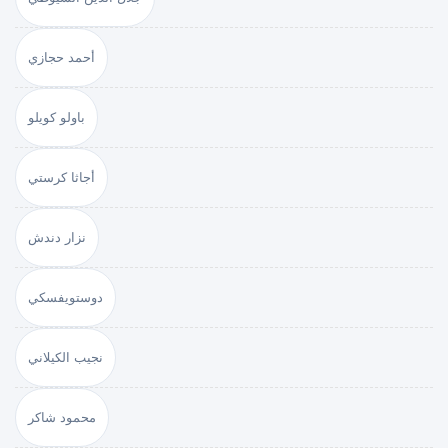
أحمد حجازي
باولو كويلو
أجاثا كرستي
نزار دندش
دوستويفسكي
نجيب الكيلاني
محمود شاكر