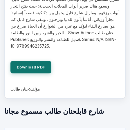
ويسمع هناك صرير أبواب المحلات الحديدية؛ حيث يفتح التجار
أبواب رزقهم، ومازال شارع قابل يحمل بين دكاكينه قصصاً إنسانية؛
تجاراً وزبائن، أناساً يأتون للدنيا ويرحلون، ويبقى شارع قابل كما
هو؛ يصارع البقاء ليؤكد مع غيره من الشوارع أن الحياة صراع بين
الخير والشر، وبين النور والظلمة. Show. Author: حنان طالب.
Publisher: قنديل للطباعة والنشر والتوزيع. Series: N/A. ISBN-
10: 9789948235725.
Download PDF
مؤلف:حنان طالب
شارع قابلحنان طالب مسموع مجانا