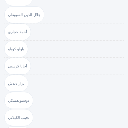
جلال الدين السيوطي
أحمد حجازي
باولو كويلو
أجاثا كرستي
نزار دندش
دوستويفسكي
نجيب الكيلاني