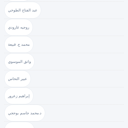
عبد الفتاح الطوخي
روجيه غارودي
محمد ج. قبيعة
واثق الموسوي
عبير النحاس
إبراهيم زعرور
د.محمد جاسم بوحجي