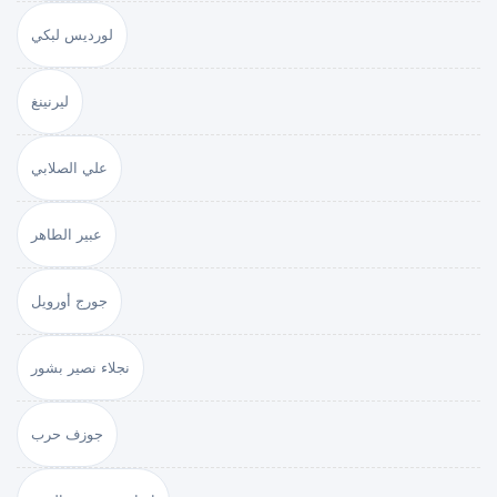
لورديس لبكي
ليرنينغ
علي الصلابي
عبير الطاهر
جورج أورويل
نجلاء نصير بشور
جوزف حرب