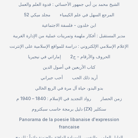
الشيخ محمد بن أبي جمهور الأحسائي : قدوة العلم والعمل
المرجع السهل في علم الكيمياء
مجلد ميكي 52
ابن خلدون - فلسفة الاجتماعية
مدير المستقبل : أفكار ملهمة وتمرينات عملية من الإدارة الغربية
الإعلام الإسلامي الإلكتروني : دراسة للمواقع الإسلامية على الإنترنت
الحروف والأرقام - ج2
إماراتي في نيجيريا
كتاب الأربعين في أصول الدين
أريد ذلك الحب
أحب جيراني
بدو البدو، حياة آل مرة في الربع الخالي
زمن الحصار
رواد التجديد في الإسلام : 1840 – 1940 م
دليل برمجة حاسب سبكتروم (ZX) سنكلير
Panorama de la poesie libanaise d'expression
francaise
الدليل العلمي والنفسي للوسادة الدافئة والحنونة دائماً : للزوج