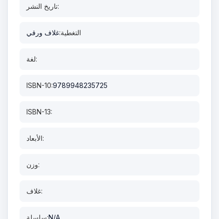
تاريخ النشر:
التغطية:
غلاف ورقي
لغة:
ISBN-10:
9789948235725
ISBN-13:
الأبعاد:
وزن:
غلاف:
N/A
سلسلة: