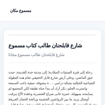
مسموع مكان
شارع قابلحنان طالب كتاب مسموع
شارع قابلحنان طالب مسموع مجانا
رحلة إلى فترة الستينات الميلادية؛ إلى مدينة جدة القديمة، حيث
عبق الماضي، وعلى أرض شارع قابل الحقيقي تقام هذه البطولة
الجماعية الخيالية بحبكة درامي. . . ة مشوقة. صفية باعت السمعة
واشترت الحلم، بكر أراد أن يبدأ حياة نظيفة لكن المجتمع لم
يسامحه بسهولة، حمزة عانى صراع العنصرية وعقدة الأخ مزقت
أوصال يزيد. ما بين الرواشين الخشبية ورائحة الحجاز العريقة
تشرق الشمس كل يوم، وتتخلل أشعتها فراغات سقف شارع قابل،