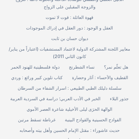
والزوجة المقبلين على الزواج
قهوة العائلة : قوت لا تموت
العقل و الوجود : دور العقل في إدراك الموجودات
ديوان حسان بن ثابت
معايير اللجنة المشتركة الدولية لاعتماد المستشفيات (اعتباراً من يناير/
كانون الثاني 2011)
هل تعلّم نمر؟
نساء الشطرنج
دولة فلسطينية للهنود الحمر
القطيف والأحساء : آثار وحضارة
كتاب تلوين كبير ورائع : وردي
سلسلة دليلك الطبي الطبيعي : اسرار الشفاء من السرطان
جذور البلاء
الخبر في الأدب العربي؛ دراسة في السردية العربية
الوالهة الحرَى ليلى الأخيلية شاعرة العصر الأموي
الفوادح الحسينية والقوادح البينية
غرناطة تسقط مرتين
حديث عاشوراء : مقتل الإمام الحسين وأهل بيته وأصحابه