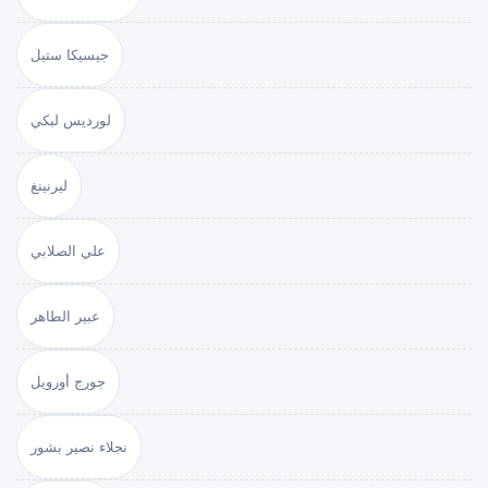
جيسيكا ستيل
لورديس لبكي
ليرنينغ
علي الصلابي
عبير الطاهر
جورج أورويل
نجلاء نصير بشور