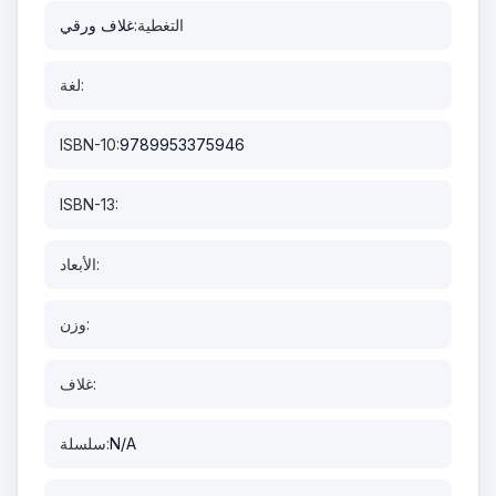
التغطية:
غلاف ورقي
لغة:
ISBN-10:
9789953375946
ISBN-13:
الأبعاد:
وزن:
غلاف:
N/A
سلسلة: