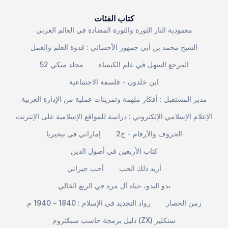
كتاب الفئات
معمودية النار الثورة والثورة المضادة في العالم العربي
الشيخ محمد بن أبي جمهور الأحسائي : قدوة العلم والعمل
المرجع السهل في علم الكيمياء
مجلد ميكي 52
ابن خلدون - فلسفة الاجتماعية
مدير المستقبل : أفكار ملهمة وتمرينات عملية من الإدارة الغربية
الإعلام الإسلامي الإلكتروني : دراسة للمواقع الإسلامية على الإنترنت
الحروف والأرقام - ج2
إماراتي في نيجيريا
كتاب الأربعين في أصول الدين
أريد ذلك الحب
أحب جيراني
بدو البدو، حياة آل مرة في الربع الخالي
زمن الحصار
رواد التجديد في الإسلام : 1840 – 1940 م
دليل برمجة حاسب سبكتروم (ZX) سنكلير