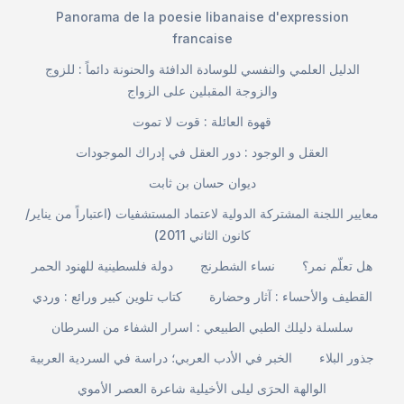
Panorama de la poesie libanaise d'expression
francaise
الدليل العلمي والنفسي للوسادة الدافئة والحنونة دائماً : للزوج
والزوجة المقبلين على الزواج
قهوة العائلة : قوت لا تموت
العقل و الوجود : دور العقل في إدراك الموجودات
ديوان حسان بن ثابت
معايير اللجنة المشتركة الدولية لاعتماد المستشفيات (اعتباراً من يناير/
كانون الثاني 2011)
هل تعلّم نمر؟
نساء الشطرنج
دولة فلسطينية للهنود الحمر
القطيف والأحساء : آثار وحضارة
كتاب تلوين كبير ورائع : وردي
سلسلة دليلك الطبي الطبيعي : اسرار الشفاء من السرطان
جذور البلاء
الخبر في الأدب العربي؛ دراسة في السردية العربية
الوالهة الحرَى ليلى الأخيلية شاعرة العصر الأموي