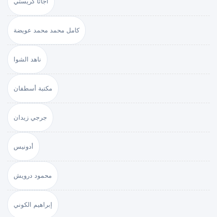
أجاثا كريستي
كامل محمد محمد عويضة
ناهد الشوا
مكتبة أسطفان
جرجي زيدان
أدونيس
محمود درويش
إبراهيم الكوني