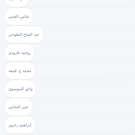
عباس القمي
عبد الفتاح الطوخي
روجيه غارودي
محمد ج. قبيعة
واثق الموسوي
عبير النحاس
إبراهيم زعرور