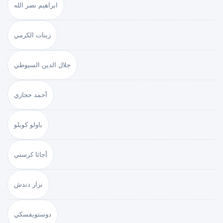
ابراهيم نصر الله
زينات الكرمي
جلال الدين السيوطي
أحمد حجازي
باولو كويلو
أجاثا كرستي
نزار دندش
دوستويفسكي