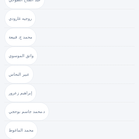
روجيه غارودي
محمد ج. قبيعة
واثق الموسوي
عبير النحاس
إبراهيم زعرور
د.محمد جاسم بوحجي
محمد الماغوط