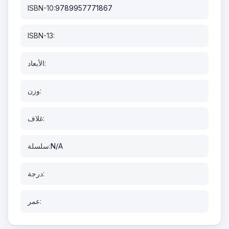
ISBN-10:
9789957771867
ISBN-13:
الأبعاد:
وزن:
غلاف:
N/A
سلسلة:
درجة:
عمر: