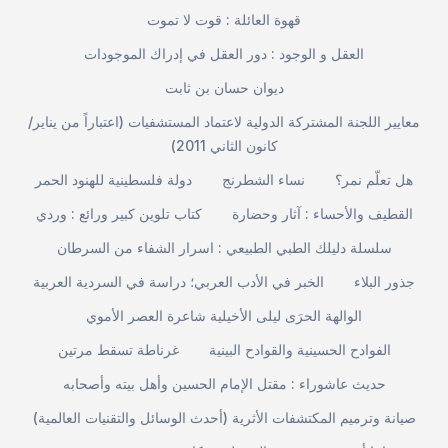
قهوة العائلة : قوت لا تموت
العقل و الوجود : دور العقل في إدراك الموجودات
ديوان حسان بن ثابت
معايير اللجنة المشتركة الدولية لاعتماد المستشفيات (اعتباراً من يناير/
كانون الثاني 2011)
هل تعلّم نمر؟
نساء الشطرنج
دولة فلسطينية للهنود الحمر
القطيف والأحساء : آثار وحضارة
كتاب تلوين كبير ورائع : وردي
سلسلة دليلك الطبي الطبيعي : اسرار الشفاء من السرطان
جذور البلاء
الخبر في الأدب العربي؛ دراسة في السردية العربية
الوالهة الحرَى ليلى الأخيلية شاعرة العصر الأموي
الفوادح الحسينية والقوادح البينية
غرناطة تسقط مرتين
حديث عاشوراء : مقتل الإمام الحسين وأهل بيته وأصحابه
صيانة وترميم المكتشفات الأثرية (أحدث الوسائل والتقنيات العالمية)