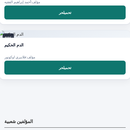
مؤلف:أحمد إبراهيم الفقيه
تحميلحر
PDF
الدم الحكيم
مؤلف:فلانيري اوكونور
تحميلحر
المؤلفين شعبية