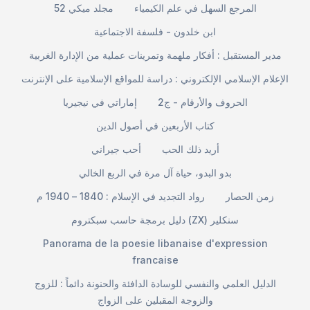
المرجع السهل في علم الكيمياء
مجلد ميكي 52
ابن خلدون - فلسفة الاجتماعية
مدير المستقبل : أفكار ملهمة وتمرينات عملية من الإدارة الغربية
الإعلام الإسلامي الإلكتروني : دراسة للمواقع الإسلامية على الإنترنت
الحروف والأرقام - ج2
إماراتي في نيجيريا
كتاب الأربعين في أصول الدين
أريد ذلك الحب
أحب جيراني
بدو البدو، حياة آل مرة في الربع الخالي
زمن الحصار
رواد التجديد في الإسلام : 1840 – 1940 م
دليل برمجة حاسب سبكتروم (ZX) سنكلير
Panorama de la poesie libanaise d'expression
francaise
الدليل العلمي والنفسي للوسادة الدافئة والحنونة دائماً : للزوج
والزوجة المقبلين على الزواج