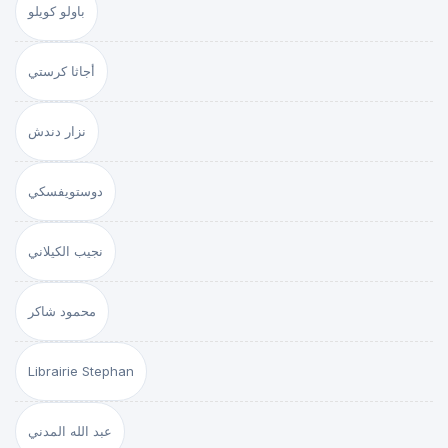
باولو كويلو
أجاثا كرستي
نزار دندش
دوستويفسكي
نجيب الكيلاني
محمود شاكر
Librairie Stephan
عبد الله المدني