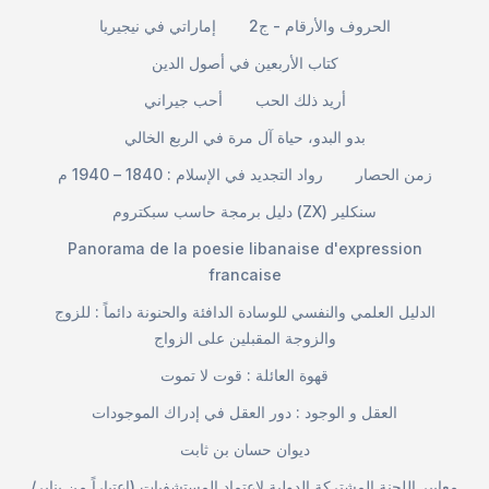
الحروف والأرقام - ج2
إماراتي في نيجيريا
كتاب الأربعين في أصول الدين
أريد ذلك الحب
أحب جيراني
بدو البدو، حياة آل مرة في الربع الخالي
زمن الحصار
رواد التجديد في الإسلام : 1840 – 1940 م
دليل برمجة حاسب سبكتروم (ZX) سنكلير
Panorama de la poesie libanaise d'expression
francaise
الدليل العلمي والنفسي للوسادة الدافئة والحنونة دائماً : للزوج
والزوجة المقبلين على الزواج
قهوة العائلة : قوت لا تموت
العقل و الوجود : دور العقل في إدراك الموجودات
ديوان حسان بن ثابت
معايير اللجنة المشتركة الدولية لاعتماد المستشفيات (اعتباراً من يناير/