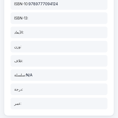
ISBN-10:
9789777094124
ISBN-13:
الأبعاد:
وزن:
غلاف:
N/A
سلسلة:
درجة:
عمر: