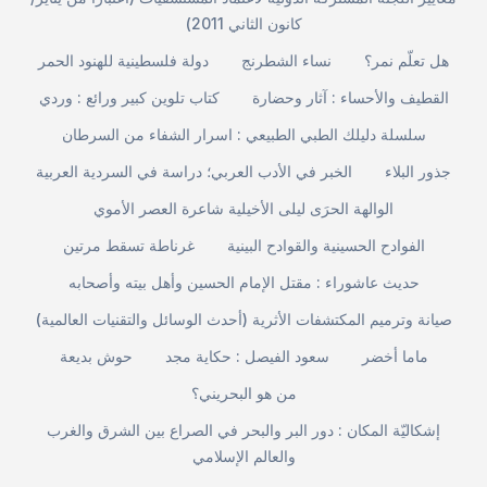
كانون الثاني 2011)
هل تعلّم نمر؟
نساء الشطرنج
دولة فلسطينية للهنود الحمر
القطيف والأحساء : آثار وحضارة
كتاب تلوين كبير ورائع : وردي
سلسلة دليلك الطبي الطبيعي : اسرار الشفاء من السرطان
جذور البلاء
الخبر في الأدب العربي؛ دراسة في السردية العربية
الوالهة الحرَى ليلى الأخيلية شاعرة العصر الأموي
الفوادح الحسينية والقوادح البينية
غرناطة تسقط مرتين
حديث عاشوراء : مقتل الإمام الحسين وأهل بيته وأصحابه
صيانة وترميم المكتشفات الأثرية (أحدث الوسائل والتقنيات العالمية)
ماما أخضر
سعود الفيصل : حكاية مجد
حوش بديعة
من هو البحريني؟
إشكاليّة المكان : دور البر والبحر في الصراع بين الشرق والغرب
والعالم الإسلامي