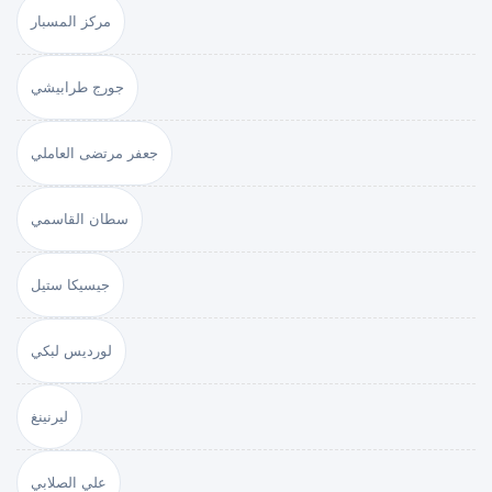
مركز المسبار
جورج طرابيشي
جعفر مرتضى العاملي
سطان القاسمي
جيسيكا ستيل
لورديس لبكي
ليرنينغ
علي الصلابي