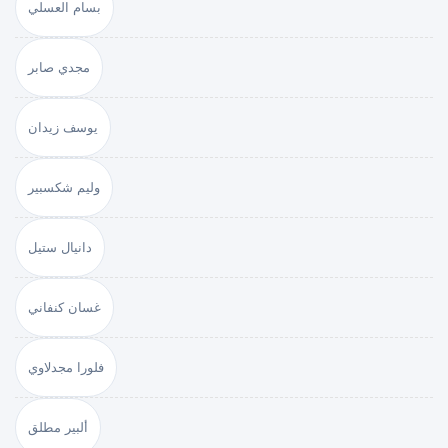
بسام العسلي
مجدي صابر
يوسف زيدان
وليم شكسبير
دانيال ستيل
غسان كنفاني
فلورا مجدلاوي
ألبير مطلق