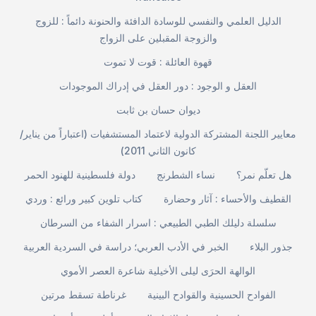
الدليل العلمي والنفسي للوسادة الدافئة والحنونة دائماً : للزوج
والزوجة المقبلين على الزواج
قهوة العائلة : قوت لا تموت
العقل و الوجود : دور العقل في إدراك الموجودات
ديوان حسان بن ثابت
معايير اللجنة المشتركة الدولية لاعتماد المستشفيات (اعتباراً من يناير/
كانون الثاني 2011)
هل تعلّم نمر؟
نساء الشطرنج
دولة فلسطينية للهنود الحمر
القطيف والأحساء : آثار وحضارة
كتاب تلوين كبير ورائع : وردي
سلسلة دليلك الطبي الطبيعي : اسرار الشفاء من السرطان
جذور البلاء
الخبر في الأدب العربي؛ دراسة في السردية العربية
الوالهة الحرَى ليلى الأخيلية شاعرة العصر الأموي
الفوادح الحسينية والقوادح البينية
غرناطة تسقط مرتين