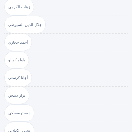
زينات الكرمي
جلال الدين السيوطي
أحمد حجازي
باولو كويلو
أجاثا كرستي
نزار دندش
دوستويفسكي
نجيب الكيلاني