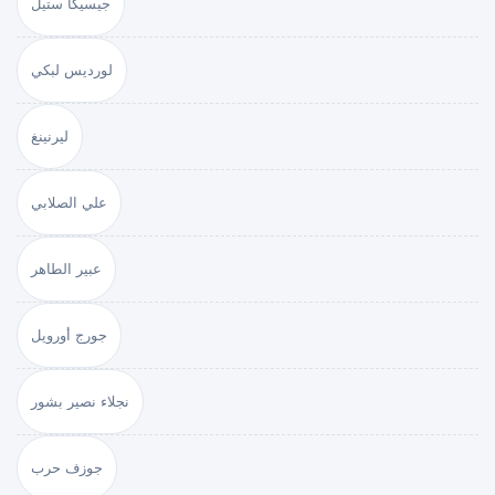
جيسيكا ستيل
لورديس لبكي
ليرنينغ
علي الصلابي
عبير الطاهر
جورج أورويل
نجلاء نصير بشور
جوزف حرب