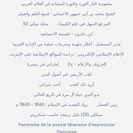
معمودية النار الثورة والثورة المضادة في العالم العربي
الشيخ محمد بن أبي جمهور الأحسائي : قدوة العلم والعمل
المرجع السهل في علم الكيمياء
مجلد ميكي 52
ابن خلدون - فلسفة الاجتماعية
مدير المستقبل : أفكار ملهمة وتمرينات عملية من الإدارة الغربية
الإعلام الإسلامي الإلكتروني : دراسة للمواقع الإسلامية على الإنترنت
الحروف والأرقام - ج2
إماراتي في نيجيريا
كتاب الأربعين في أصول الدين
أريد ذلك الحب
أحب جيراني
بدو البدو، حياة آل مرة في الربع الخالي
زمن الحصار
رواد التجديد في الإسلام : 1840 – 1940 م
دليل برمجة حاسب سبكتروم (ZX) سنكلير
Panorama de la poesie libanaise d'expression
francaise