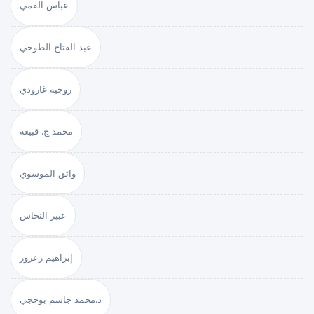
عباس القمي
عبد الفتاح الطوخي
روجيه غارودي
محمد ج. قبيعة
واثق الموسوي
عبير النحاس
إبراهيم زعرور
د.محمد جاسم بوحجي