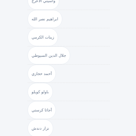
واسيني الأعرج
ابراهيم نصر الله
زينات الكرمي
جلال الدين السيوطي
أحمد حجازي
باولو كويلو
أجاثا كرستي
نزار دندش