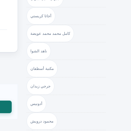
أجاثا كريستي
كامل محمد محمد عويضة
ناهد الشوا
مكتبة أسطفان
جرجي زيدان
أدونيس
محمود درويش