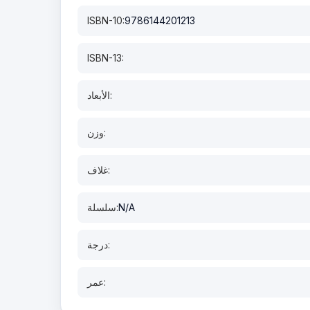
ISBN-10:
9786144201213
ISBN-13:
الأبعاد:
وزن:
غلاف:
N/A
سلسلة:
درجة:
عمر: