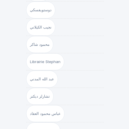
دوستويفسكي
نجيب الكيلاني
محمود شاكر
Librairie Stephan
عبد الله المدني
تشارلز ديكنز
عباس محمود العقاد