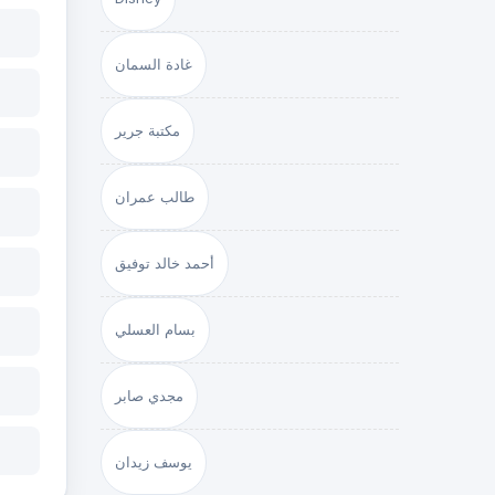
غادة السمان
مكتبة جرير
طالب عمران
أحمد خالد توفيق
بسام العسلي
مجدي صابر
يوسف زيدان