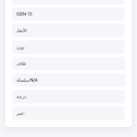
ISBN-13:
الأبعاد:
وزن:
غلاف:
N/A
سلسلة:
درجة:
عمر: