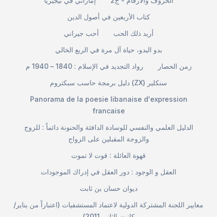
الحروف والأرقام - ج2
إماراتي في نيجيريا
كتاب الأربعين في أصول الدين
أريد ذلك الحب
أحب جيراني
بدو البدو، حياة آل مرة في الربع الخالي
زمن الحصار
رواد التجديد في الإسلام : 1840 – 1940 م
دليل برمجة حاسب سبكتروم (ZX) سنكلير
Panorama de la poesie libanaise d'expression
francaise
الدليل العلمي والنفسي للوسادة الدافئة والحنونة دائماً : للزوج
والزوجة المقبلين على الزواج
قهوة العائلة : قوت لا تموت
العقل و الوجود : دور العقل في إدراك الموجودات
ديوان حسان بن ثابت
معايير اللجنة المشتركة الدولية لاعتماد المستشفيات (اعتباراً من يناير/
كانون الثاني 2011)