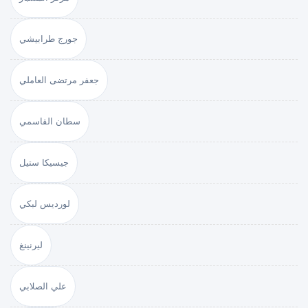
جورج طرابيشي
جعفر مرتضى العاملي
سطان القاسمي
جيسيكا ستيل
لورديس لبكي
ليرنينغ
علي الصلابي