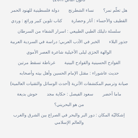
هل تعلّم نمر؟
نساء الشطرنج
دولة فلسطينية للهنود الحمر
القطيف والأحساء : آثار وحضارة
كتاب تلوين كبير ورائع : وردي
سلسلة دليلك الطبي الطبيعي : اسرار الشفاء من السرطان
جذور البلاء
الخبر في الأدب العربي؛ دراسة في السردية العربية
الوالهة الحرَى ليلى الأخيلية شاعرة العصر الأموي
الفوادح الحسينية والقوادح البينية
غرناطة تسقط مرتين
حديث عاشوراء : مقتل الإمام الحسين وأهل بيته وأصحابه
صيانة وترميم المكتشفات الأثرية (أحدث الوسائل والتقنيات العالمية)
ماما أخضر
سعود الفيصل : حكاية مجد
حوش بديعة
من هو البحريني؟
إشكاليّة المكان : دور البر والبحر في الصراع بين الشرق والغرب
والعالم الإسلامي