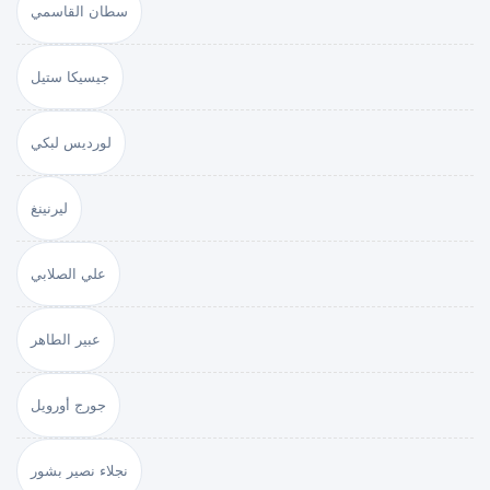
سطان القاسمي
جيسيكا ستيل
لورديس لبكي
ليرنينغ
علي الصلابي
عبير الطاهر
جورج أورويل
نجلاء نصير بشور