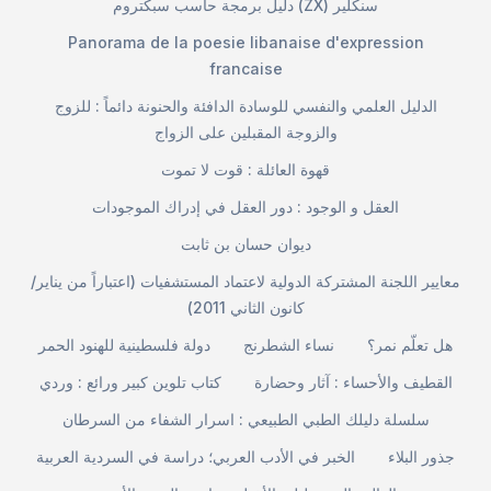
دليل برمجة حاسب سبكتروم (ZX) سنكلير
Panorama de la poesie libanaise d'expression
francaise
الدليل العلمي والنفسي للوسادة الدافئة والحنونة دائماً : للزوج
والزوجة المقبلين على الزواج
قهوة العائلة : قوت لا تموت
العقل و الوجود : دور العقل في إدراك الموجودات
ديوان حسان بن ثابت
معايير اللجنة المشتركة الدولية لاعتماد المستشفيات (اعتباراً من يناير/
كانون الثاني 2011)
هل تعلّم نمر؟
نساء الشطرنج
دولة فلسطينية للهنود الحمر
القطيف والأحساء : آثار وحضارة
كتاب تلوين كبير ورائع : وردي
سلسلة دليلك الطبي الطبيعي : اسرار الشفاء من السرطان
جذور البلاء
الخبر في الأدب العربي؛ دراسة في السردية العربية