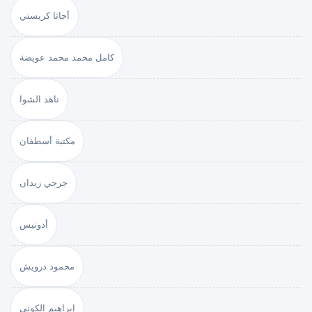
أجاثا كريستي
كامل محمد محمد عويضة
ناهد الشوا
مكتبة أسطفان
جرجي زيدان
أدونيس
محمود درويش
إبراهيم الكوني