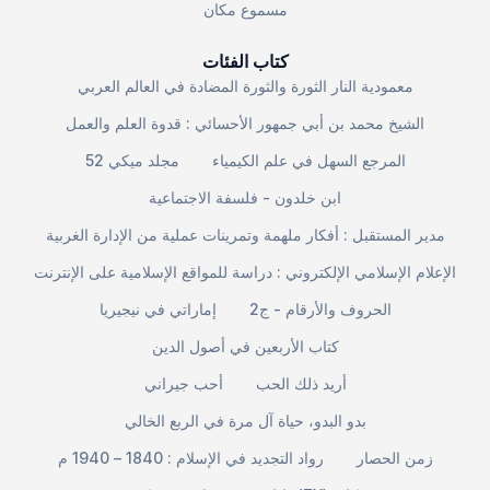
مسموع مكان
كتاب الفئات
معمودية النار الثورة والثورة المضادة في العالم العربي
الشيخ محمد بن أبي جمهور الأحسائي : قدوة العلم والعمل
المرجع السهل في علم الكيمياء
مجلد ميكي 52
ابن خلدون - فلسفة الاجتماعية
مدير المستقبل : أفكار ملهمة وتمرينات عملية من الإدارة الغربية
الإعلام الإسلامي الإلكتروني : دراسة للمواقع الإسلامية على الإنترنت
الحروف والأرقام - ج2
إماراتي في نيجيريا
كتاب الأربعين في أصول الدين
أريد ذلك الحب
أحب جيراني
بدو البدو، حياة آل مرة في الربع الخالي
زمن الحصار
رواد التجديد في الإسلام : 1840 – 1940 م