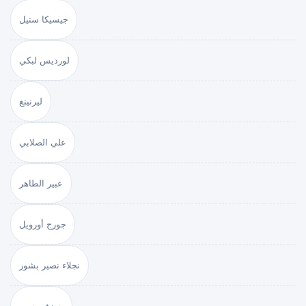
جيسيكا ستيل
لورديس لبكي
ليرنينغ
علي الصلابي
عبير الطاهر
جورج أورويل
نجلاء نصير بشور