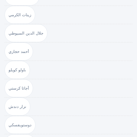
زينات الكرمي
جلال الدين السيوطي
أحمد حجازي
باولو كويلو
أجاثا كرستي
نزار دندش
دوستويفسكي