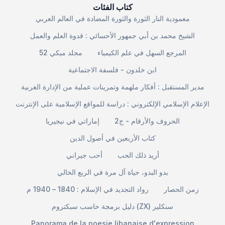
كتاب الفئات
معمودية النار الثورة والثورة المضادة في العالم العربي
الشيخ محمد بن أبي جمهور الأحسائي : قدوة العلم والعمل
المرجع السهل في علم الكيمياء
مجلد ميكي 52
ابن خلدون - فلسفة الاجتماعية
مدير المستقبل : أفكار ملهمة وتمرينات عملية من الإدارة الغربية
الإعلام الإسلامي الإلكتروني : دراسة للمواقع الإسلامية على الإنترنت
الحروف والأرقام - ج2
إماراتي في نيجيريا
كتاب الأربعين في أصول الدين
أريد ذلك الحب
أحب جيراني
بدو البدو، حياة آل مرة في الربع الخالي
زمن الحصار
رواد التجديد في الإسلام : 1840 – 1940 م
دليل برمجة حاسب سبكتروم (ZX) سنكلير
Panorama de la poesie libanaise d'expression