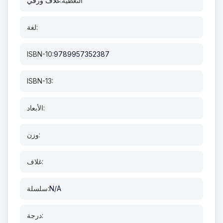
التغطية:
غلاف ورقي
لغة:
ISBN-10:
9789957352387
ISBN-13:
الأبعاد:
وزن:
غلاف:
N/A
سلسلة:
درجة: