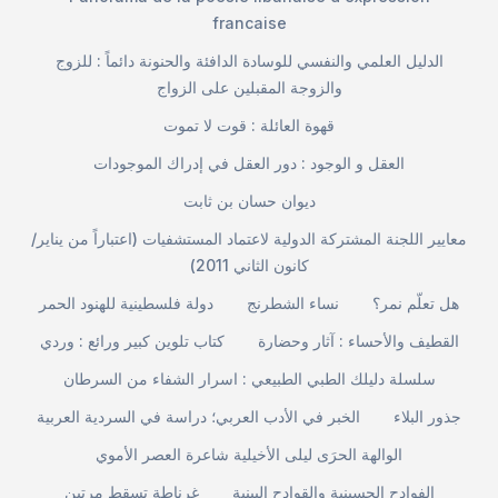
francaise
الدليل العلمي والنفسي للوسادة الدافئة والحنونة دائماً : للزوج
والزوجة المقبلين على الزواج
قهوة العائلة : قوت لا تموت
العقل و الوجود : دور العقل في إدراك الموجودات
ديوان حسان بن ثابت
معايير اللجنة المشتركة الدولية لاعتماد المستشفيات (اعتباراً من يناير/
كانون الثاني 2011)
هل تعلّم نمر؟
نساء الشطرنج
دولة فلسطينية للهنود الحمر
القطيف والأحساء : آثار وحضارة
كتاب تلوين كبير ورائع : وردي
سلسلة دليلك الطبي الطبيعي : اسرار الشفاء من السرطان
جذور البلاء
الخبر في الأدب العربي؛ دراسة في السردية العربية
الوالهة الحرَى ليلى الأخيلية شاعرة العصر الأموي
الفوادح الحسينية والقوادح البينية
غرناطة تسقط مرتين