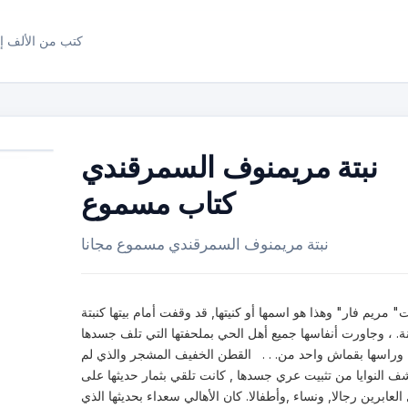
كتب من الألف إل
نبتة مريمنوف السمرقندي
كتاب مسموع
نبتة مريمنوف السمرقندي مسموع مجانا
" مريم فار" وهذا هو اسمها أو كنيتها, قد وقفت أمام بيتها كنبتة
. ، وجاورت أنفاسها جميع أهل الحي بملحفتها التي تلف جسدها
وراسها بقماش واحد من. . . القطن الخفيف المشجر والذي لم
ف النوايا من تثبيت عري جسدها , كانت تلقي بثمار حديثها على
العابرين رجالا, ونساء ,وأطفالا. كان الأهالي سعداء بحديثها الذي