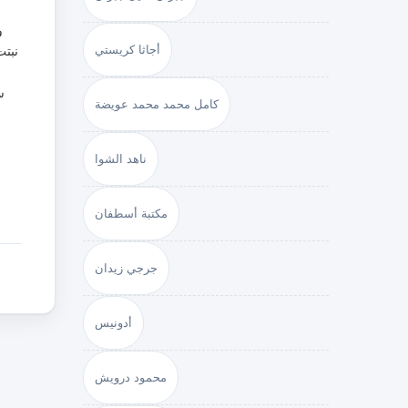
و
أجاثا كريستي
نبتت
كامل محمد محمد عويضة
ناهد الشوا
مكتبة أسطفان
جرجي زيدان
أدونيس
محمود درويش