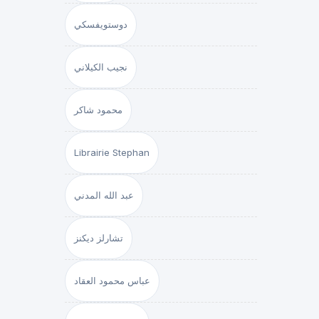
دوستويفسكي
نجيب الكيلاني
محمود شاكر
Librairie Stephan
عبد الله المدني
تشارلز ديكنز
عباس محمود العقاد