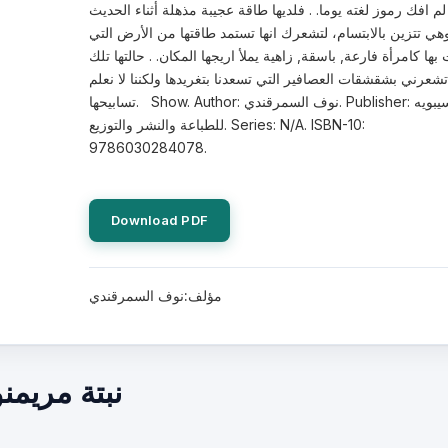
لم افك رموز لغته يوما. . فلديها طاقة عجيبة مذهلة أثناء الحديث
هي تتزين بالابتسام، لتشعرك انها تستمد طاقتها من الأرض التي
 بها كامرأة فارعة, باسقة, زاهية يملأ اريجها المكان. . حالتها تلك
تشعرني بشقشقات العصافير التي تسعدنا بتغريدها ولكننا لا نعلم
تسابيحها. Show. Author: نوف السمرقندي. Publisher: سيبويه
للطباعة والنشر والتوزيع. Series: N/A. ISBN-10:
9786030284078.
Download PDF
مؤلف:نوف السمرقندي
نبتة مريم