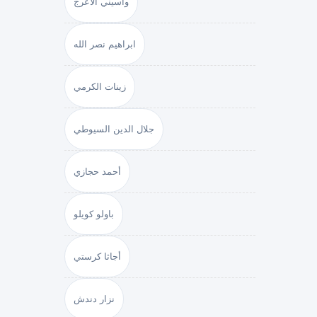
واسيني الأعرج
ابراهيم نصر الله
زينات الكرمي
جلال الدين السيوطي
أحمد حجازي
باولو كويلو
أجاثا كرستي
نزار دندش