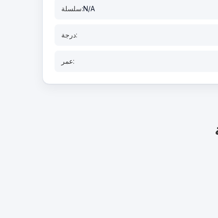
N/A
سلسلة:
درجة:
عمر: