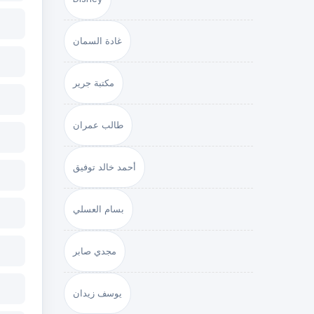
غادة السمان
مكتبة جرير
طالب عمران
أحمد خالد توفيق
بسام العسلي
مجدي صابر
يوسف زيدان