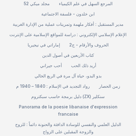
المرجع السهل في علم الكيمياء
مجلد ميكي 52
ابن خلدون - فلسفة الاجتماعية
مدير المستقبل : أفكار ملهمة وتمرينات عملية من الإدارة الغربية
الإعلام الإسلامي الإلكتروني : دراسة للمواقع الإسلامية على الإنترنت
الحروف والأرقام - ج2
إماراتي في نيجيريا
كتاب الأربعين في أصول الدين
أريد ذلك الحب
أحب جيراني
بدو البدو، حياة آل مرة في الربع الخالي
زمن الحصار
رواد التجديد في الإسلام : 1840 – 1940 م
دليل برمجة حاسب سبكتروم (ZX) سنكلير
Panorama de la poesie libanaise d'expression
francaise
الدليل العلمي والنفسي للوسادة الدافئة والحنونة دائماً : للزوج
والزوجة المقبلين على الزواج