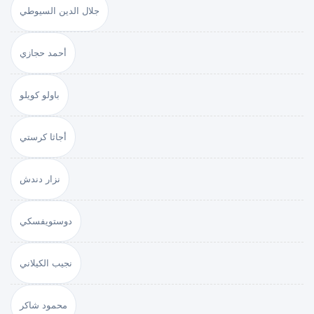
جلال الدين السيوطي
أحمد حجازي
باولو كويلو
أجاثا كرستي
نزار دندش
دوستويفسكي
نجيب الكيلاني
محمود شاكر