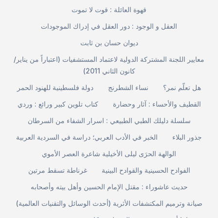
قهوة العائلة : قوت لا تموت
العقل و الوجود : دور العقل في إدراك الموجودات
ديوان حسان بن ثابت
معايير اللجنة المشتركة الدولية لاعتماد المستشفيات (اعتباراً من يناير/
كانون الثاني 2011)
هل تعلّم نمر؟
نساء الشطرنج
دولة فلسطينية للهنود الحمر
القطيف والأحساء : آثار وحضارة
كتاب تلوين كبير ورائع : وردي
سلسلة دليلك الطبي الطبيعي : اسرار الشفاء من السرطان
جذور البلاء
الخبر في الأدب العربي؛ دراسة في السردية العربية
الوالهة الحرَى ليلى الأخيلية شاعرة العصر الأموي
الفوادح الحسينية والقوادح البينية
غرناطة تسقط مرتين
حديث عاشوراء : مقتل الإمام الحسين وأهل بيته وأصحابه
صيانة وترميم المكتشفات الأثرية (أحدث الوسائل والتقنيات العالمية)