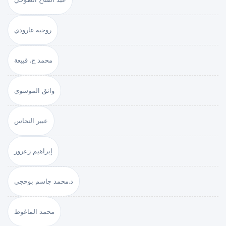
روجيه غارودي
محمد ج. قبيعة
واثق الموسوي
عبير النحاس
إبراهيم زعرور
د.محمد جاسم بوحجي
محمد الماغوط