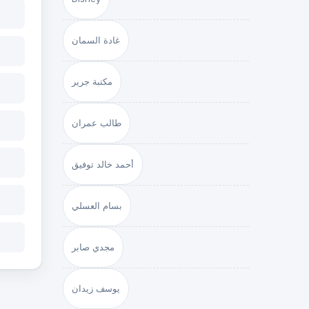
غادة السمان
مكتبة جرير
طالب عمران
أحمد خالد توفيق
بسام العسلي
مجدي صابر
يوسف زيدان