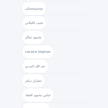
دوستويفسكي
نجيب الكيلاني
محمود شاكر
Librairie Stephan
عبد الله المدني
تشارلز ديكنز
عباس محمود العقاد