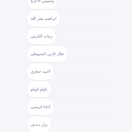
واسيني الأعرج
ابراهيم نصر الله
زينات الكرمي
جلال الدين السيوطي
أحمد حجازي
باولو كويلو
أجاثا كرستي
نزار دندش