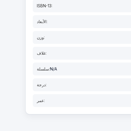
ISBN-13:
الأبعاد:
وزن:
غلاف:
N/A
سلسلة:
درجة:
عمر: