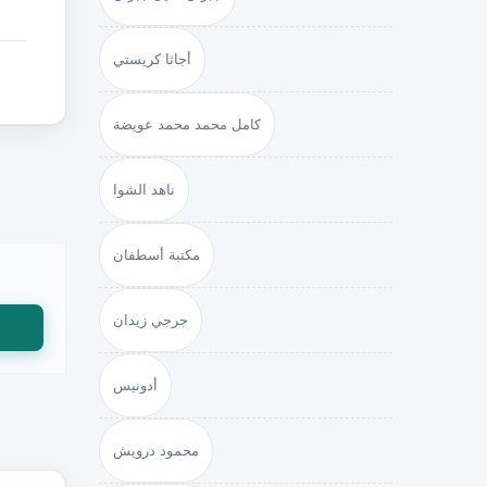
أجاثا كريستي
كامل محمد محمد عويضة
ناهد الشوا
مكتبة أسطفان
جرجي زيدان
أدونيس
محمود درويش