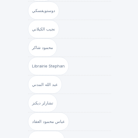
دوستويفسكي
نجيب الكيلاني
محمود شاكر
Librairie Stephan
عبد الله المدني
تشارلز ديكنز
عباس محمود العقاد