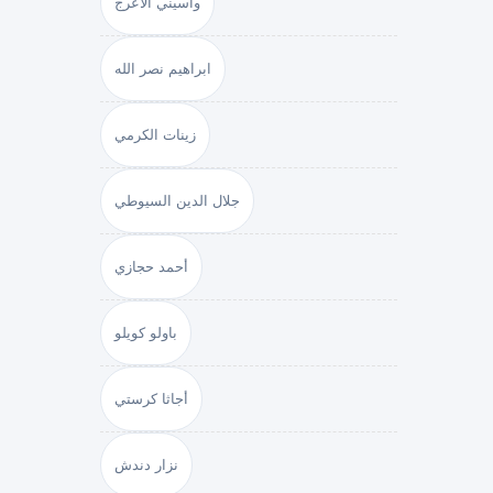
واسيني الأعرج
ابراهيم نصر الله
زينات الكرمي
جلال الدين السيوطي
أحمد حجازي
باولو كويلو
أجاثا كرستي
نزار دندش