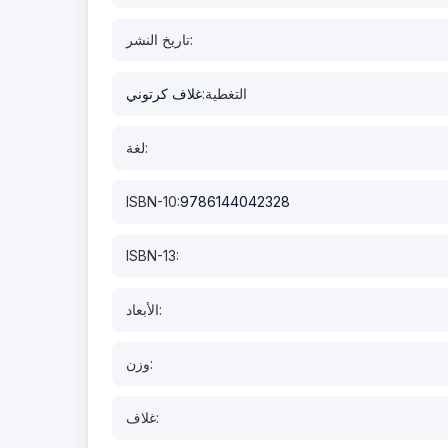
تاريخ النشر:
التغطية:
غلاف كرتوني
لغة:
ISBN-10:
9786144042328
ISBN-13:
الأبعاد:
وزن:
غلاف: