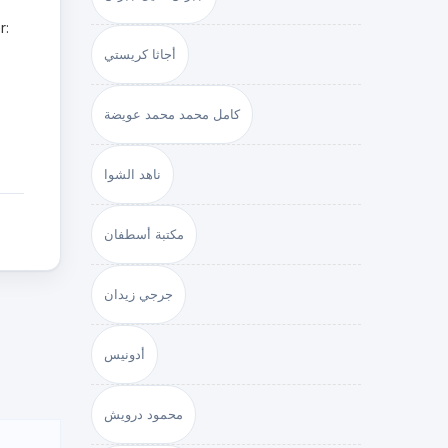
أجاثا كريستي
كامل محمد محمد عويضة
ناهد الشوا
مكتبة أسطفان
جرجي زيدان
م
أدونيس
محمود درويش