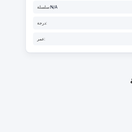
N/A
سلسلة:
درجة:
عمر: