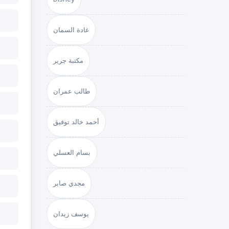
غادة السمان
مكتبة جرير
طالب عمران
أحمد خالد توفيق
بسام العسلي
مجدي صابر
يوسف زيدان