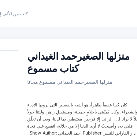
كتب من الألف إل
منزلها الصغيرحمد الغيداني
كتاب مسموع
منزلها الصغيرحمد الغيداني مسموع مجانا
‏كانَ حُبنا عفيفاً طاهراً، هو أشبه بالقصص التي يرويها الأدباء
الشعراء، وكان يُمنّيني بأحلامٍ جميلة، ومستقبلٍ زاهر، ولبثنا حولاً
اً لا يرانا ا. . . لرائي إلا فرحين مغتبطين بما لدينا، وبعد أن تعلّق
قلبي به، وأصبحتُ لا أرى الدنيا إلا من خلاله، انقطع عني فجأة
Show. Author: حمد الغيداني. Publisher: دار الفارابي للنشر