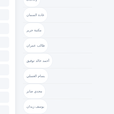
غادة السمان
مكتبة جرير
طالب عمران
أحمد خالد توفيق
بسام العسلي
مجدي صابر
يوسف زيدان