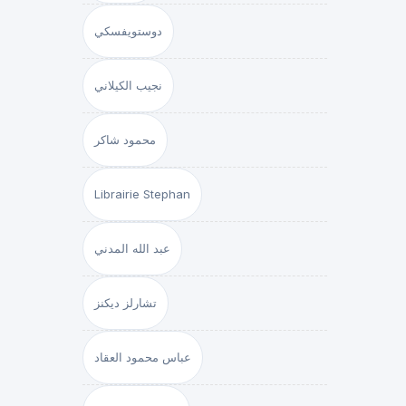
دوستويفسكي
نجيب الكيلاني
محمود شاكر
Librairie Stephan
عبد الله المدني
تشارلز ديكنز
عباس محمود العقاد