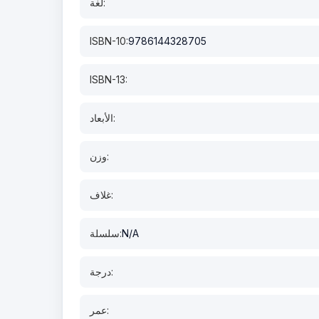
لغة:
ISBN-10:
9786144328705
ISBN-13:
الأبعاد:
وزن:
غلاف:
N/A
سلسلة:
درجة:
عمر: