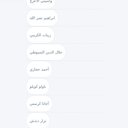
واسيني الأعرج
ابراهيم نصر الله
زينات الكرمي
جلال الدين السيوطي
أحمد حجازي
باولو كويلو
أجاثا كرستي
نزار دندش