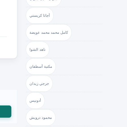
أجاثا كريستي
كامل محمد محمد عويضة
ناهد الشوا
مكتبة أسطفان
جرجي زيدان
أدونيس
محمود درويش