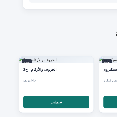
PDF
PDF
الحروف والأرقام - ج2
فن فيكرز
مؤلف:No
تحميلحر