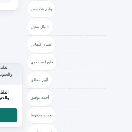
وليم شكسبير
دانيال ستيل
غسان كنفاني
فلورا مجدلاوي
ألبير مطلق
الدلي
أحمد توفيق
والحنو
نجيب محفوظ