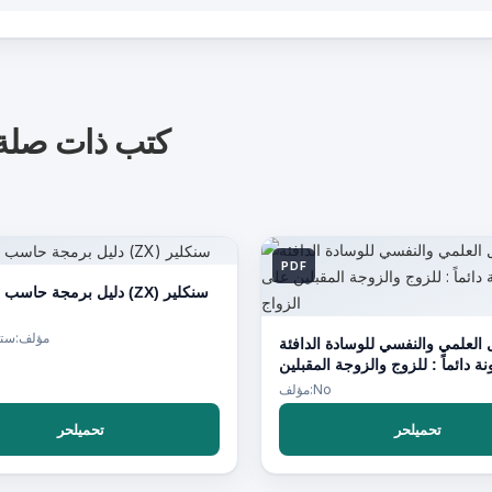
كتب ذات صلة
PDF
دليل برمجة حاسب سبكتروم (ZX) سنكلير
مؤلف:ستي
ل العلمي والنفسي للوسادة الدافئة
نة دائماً : للزوج والزوجة المقبلين
على الزواج
مؤلف:No
تحميلحر
تحميلحر