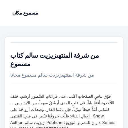
مسموع مكان
من شرفة المنتهىزيزيت سالم كتاب
مسموع
من شرفة المنتهىزيزيت سالم مسموع مجانا
فوْق بياضِ الصفحاتِ أكتُب، على فراغاتِ السُّطور أرسُم، خَلف
اللاّحدود أفتحُ باباً، في قلبِ المدى أرشُقُ سهماً، بين الأبد وبين. . .
كلماتي أمُدُّ خيطاً سِرِّياً، فإن باغَتنا القدَر، وصعدَت أرواحُنا على
أحبالِ الفناء؛ ظلَّت حُروفُنا تنبُض في قلبِ المُنتهى Show.
Author: زيزيت سالم. Publisher: دار ن للنشر و التوزيع. Series: