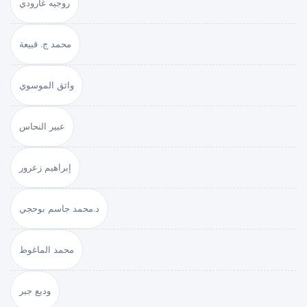
روجيه غارودي
محمد ج. قبيعة
واثق الموسوي
عبير النحاس
إبراهيم زعرور
د.محمد جاسم بوحجي
محمد الماغوط
وديع جبر