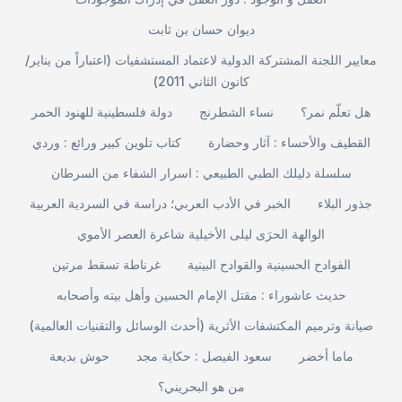
ديوان حسان بن ثابت
معايير اللجنة المشتركة الدولية لاعتماد المستشفيات (اعتباراً من يناير/
كانون الثاني 2011)
هل تعلّم نمر؟
نساء الشطرنج
دولة فلسطينية للهنود الحمر
القطيف والأحساء : آثار وحضارة
كتاب تلوين كبير ورائع : وردي
سلسلة دليلك الطبي الطبيعي : اسرار الشفاء من السرطان
جذور البلاء
الخبر في الأدب العربي؛ دراسة في السردية العربية
الوالهة الحرَى ليلى الأخيلية شاعرة العصر الأموي
الفوادح الحسينية والقوادح البينية
غرناطة تسقط مرتين
حديث عاشوراء : مقتل الإمام الحسين وأهل بيته وأصحابه
صيانة وترميم المكتشفات الأثرية (أحدث الوسائل والتقنيات العالمية)
ماما أخضر
سعود الفيصل : حكاية مجد
حوش بديعة
من هو البحريني؟