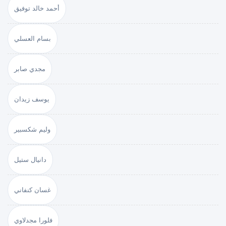
أحمد خالد توفيق
بسام العسلي
مجدي صابر
يوسف زيدان
وليم شكسبير
دانيال ستيل
غسان كنفاني
فلورا مجدلاوي