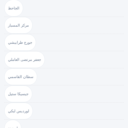
الجاحظ
مركز المسبار
جورج طرابيشي
جعفر مرتضى العاملي
سطان القاسمي
جيسيكا ستيل
لورديس لبكي