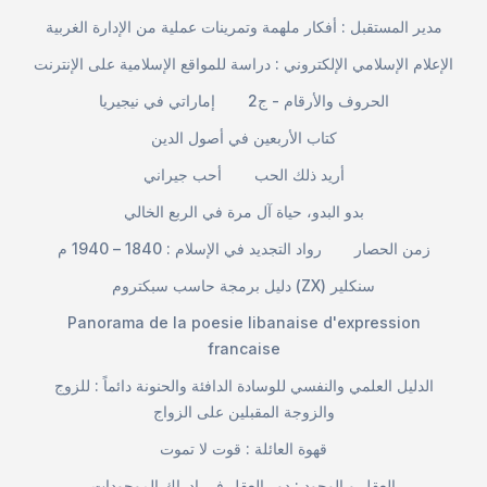
مدير المستقبل : أفكار ملهمة وتمرينات عملية من الإدارة الغربية
الإعلام الإسلامي الإلكتروني : دراسة للمواقع الإسلامية على الإنترنت
الحروف والأرقام - ج2
إماراتي في نيجيريا
كتاب الأربعين في أصول الدين
أريد ذلك الحب
أحب جيراني
بدو البدو، حياة آل مرة في الربع الخالي
زمن الحصار
رواد التجديد في الإسلام : 1840 – 1940 م
دليل برمجة حاسب سبكتروم (ZX) سنكلير
Panorama de la poesie libanaise d'expression
francaise
الدليل العلمي والنفسي للوسادة الدافئة والحنونة دائماً : للزوج
والزوجة المقبلين على الزواج
قهوة العائلة : قوت لا تموت
العقل و الوجود : دور العقل في إدراك الموجودات