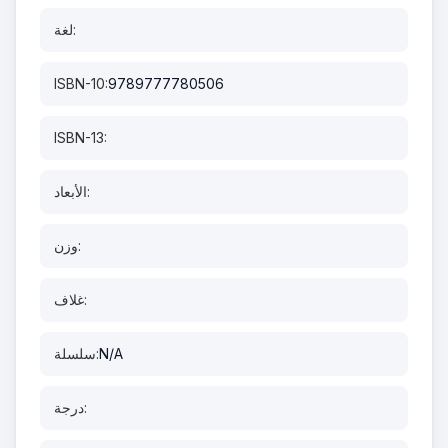
لغة:
ISBN-10:
9789777780506
ISBN-13:
الأبعاد:
وزن:
غلاف:
N/A
سلسلة:
درجة: