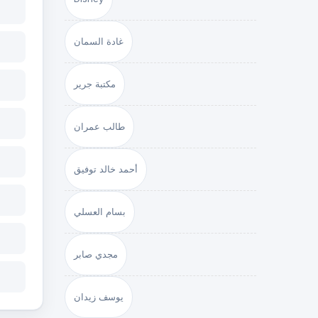
غادة السمان
مكتبة جرير
طالب عمران
أحمد خالد توفيق
بسام العسلي
مجدي صابر
يوسف زيدان