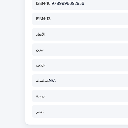
ISBN-10:
9789996692956
ISBN-13:
الأبعاد:
وزن:
غلاف:
N/A
سلسلة:
درجة:
عمر: