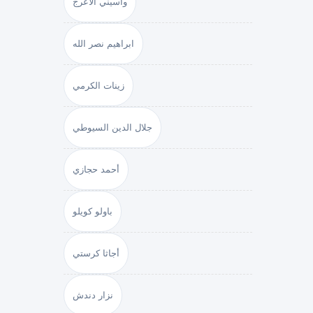
واسيني الأعرج
ابراهيم نصر الله
زينات الكرمي
جلال الدين السيوطي
أحمد حجازي
باولو كويلو
أجاثا كرستي
نزار دندش