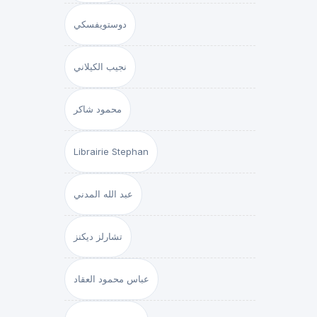
دوستويفسكي
نجيب الكيلاني
محمود شاكر
Librairie Stephan
عبد الله المدني
تشارلز ديكنز
عباس محمود العقاد