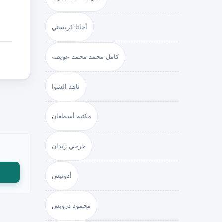
أجاثا كريستي
كامل محمد محمد عويضة
ناهد الشوا
مكتبة أسطفان
جرجي زيدان
أدونيس
محمود درويش