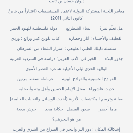
ديوان حسان بن ثابت
معايير اللجنة المشتركة الدولية لاعتماد المستشفيات (اعتباراً من يناير/
كانون الثاني 2011)
هل تعلّم نمر؟
نساء الشطرنج
دولة فلسطينية للهنود الحمر
القطيف والأحساء : آثار وحضارة
كتاب تلوين كبير ورائع : وردي
سلسلة دليلك الطبي الطبيعي : اسرار الشفاء من السرطان
جذور البلاء
الخبر في الأدب العربي؛ دراسة في السردية العربية
الوالهة الحرَى ليلى الأخيلية شاعرة العصر الأموي
الفوادح الحسينية والقوادح البينية
غرناطة تسقط مرتين
حديث عاشوراء : مقتل الإمام الحسين وأهل بيته وأصحابه
صيانة وترميم المكتشفات الأثرية (أحدث الوسائل والتقنيات العالمية)
ماما أخضر
سعود الفيصل : حكاية مجد
حوش بديعة
من هو البحريني؟
إشكاليّة المكان : دور البر والبحر في الصراع بين الشرق والغرب