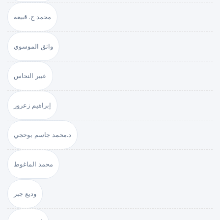
محمد ج. قبيعة
واثق الموسوي
عبير النحاس
إبراهيم زعرور
د.محمد جاسم بوحجي
محمد الماغوط
وديع جبر