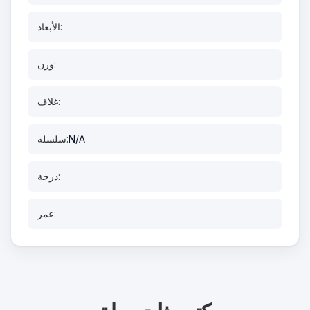
الأبعاد:
وزن:
غلاف:
N/A
سلسلة:
درجة:
عمر: