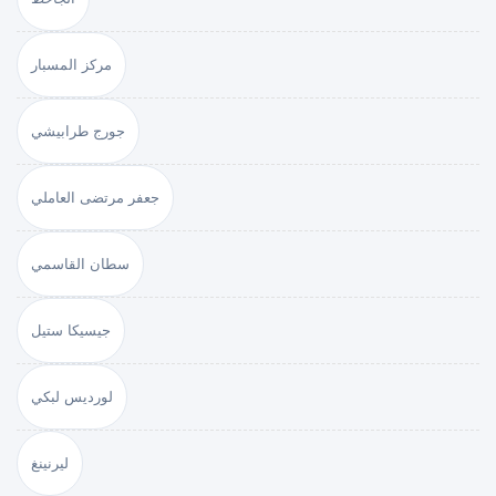
مركز المسبار
جورج طرابيشي
جعفر مرتضى العاملي
سطان القاسمي
جيسيكا ستيل
لورديس لبكي
ليرنينغ