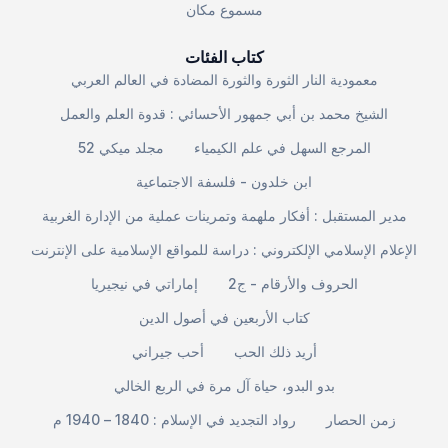
مسموع مكان
كتاب الفئات
معمودية النار الثورة والثورة المضادة في العالم العربي
الشيخ محمد بن أبي جمهور الأحسائي : قدوة العلم والعمل
المرجع السهل في علم الكيمياء
مجلد ميكي 52
ابن خلدون - فلسفة الاجتماعية
مدير المستقبل : أفكار ملهمة وتمرينات عملية من الإدارة الغربية
الإعلام الإسلامي الإلكتروني : دراسة للمواقع الإسلامية على الإنترنت
الحروف والأرقام - ج2
إماراتي في نيجيريا
كتاب الأربعين في أصول الدين
أريد ذلك الحب
أحب جيراني
بدو البدو، حياة آل مرة في الربع الخالي
زمن الحصار
رواد التجديد في الإسلام : 1840 – 1940 م