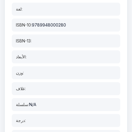
لغة:
ISBN-10:
9789948000280
ISBN-13:
الأبعاد:
وزن:
غلاف:
N/A
سلسلة:
درجة: