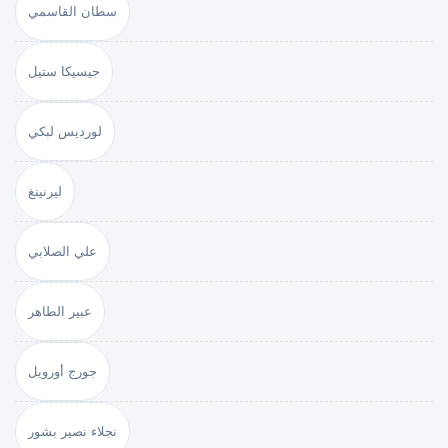
سطان القاسمي
جيسيكا ستيل
لورديس لبكي
ليرنينغ
علي الصلابي
عبير الطاهر
جورج أورويل
نجلاء نصير بشور