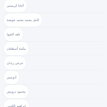
أجاثا كريستي
كامل محمد محمد عويضة
ناهد الشوا
مكتبة أسطفان
جرجي زيدان
أدونيس
محمود درويش
إبراهيم الكوني