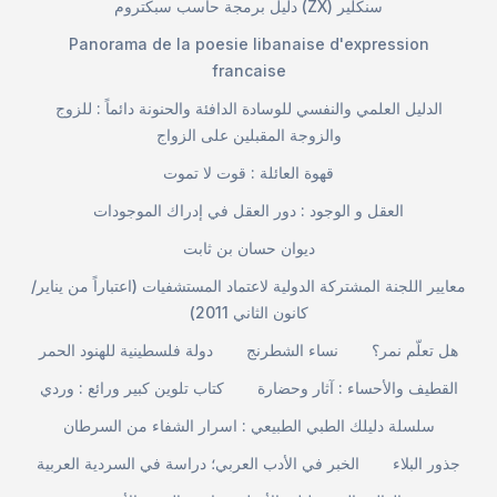
دليل برمجة حاسب سبكتروم (ZX) سنكلير
Panorama de la poesie libanaise d'expression
francaise
الدليل العلمي والنفسي للوسادة الدافئة والحنونة دائماً : للزوج
والزوجة المقبلين على الزواج
قهوة العائلة : قوت لا تموت
العقل و الوجود : دور العقل في إدراك الموجودات
ديوان حسان بن ثابت
معايير اللجنة المشتركة الدولية لاعتماد المستشفيات (اعتباراً من يناير/
كانون الثاني 2011)
هل تعلّم نمر؟
نساء الشطرنج
دولة فلسطينية للهنود الحمر
القطيف والأحساء : آثار وحضارة
كتاب تلوين كبير ورائع : وردي
سلسلة دليلك الطبي الطبيعي : اسرار الشفاء من السرطان
جذور البلاء
الخبر في الأدب العربي؛ دراسة في السردية العربية