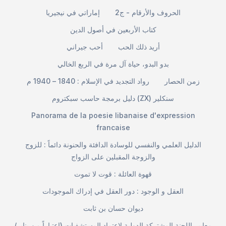
الحروف والأرقام - ج2
إماراتي في نيجيريا
كتاب الأربعين في أصول الدين
أريد ذلك الحب
أحب جيراني
بدو البدو، حياة آل مرة في الربع الخالي
زمن الحصار
رواد التجديد في الإسلام : 1840 – 1940 م
دليل برمجة حاسب سبكتروم (ZX) سنكلير
Panorama de la poesie libanaise d'expression
francaise
الدليل العلمي والنفسي للوسادة الدافئة والحنونة دائماً : للزوج
والزوجة المقبلين على الزواج
قهوة العائلة : قوت لا تموت
العقل و الوجود : دور العقل في إدراك الموجودات
ديوان حسان بن ثابت
معايير اللجنة المشتركة الدولية لاعتماد المستشفيات (اعتباراً من يناير/