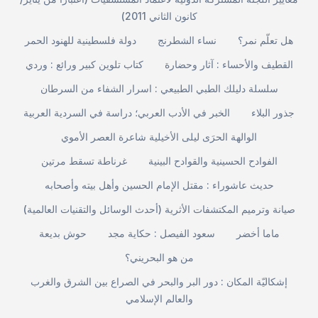
كانون الثاني 2011)
هل تعلّم نمر؟
نساء الشطرنج
دولة فلسطينية للهنود الحمر
القطيف والأحساء : آثار وحضارة
كتاب تلوين كبير ورائع : وردي
سلسلة دليلك الطبي الطبيعي : اسرار الشفاء من السرطان
جذور البلاء
الخبر في الأدب العربي؛ دراسة في السردية العربية
الوالهة الحرَى ليلى الأخيلية شاعرة العصر الأموي
الفوادح الحسينية والقوادح البينية
غرناطة تسقط مرتين
حديث عاشوراء : مقتل الإمام الحسين وأهل بيته وأصحابه
صيانة وترميم المكتشفات الأثرية (أحدث الوسائل والتقنيات العالمية)
ماما أخضر
سعود الفيصل : حكاية مجد
حوش بديعة
من هو البحريني؟
إشكاليّة المكان : دور البر والبحر في الصراع بين الشرق والغرب
والعالم الإسلامي