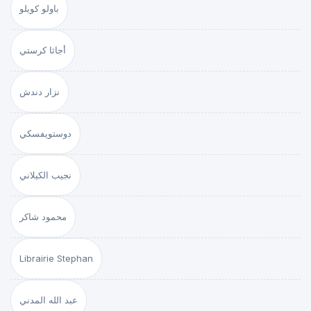
باولو كويلو
أجاثا كرستي
نزار دندش
دوستويفسكي
نجيب الكيلاني
محمود شاكر
Librairie Stephan
عبد الله المدني