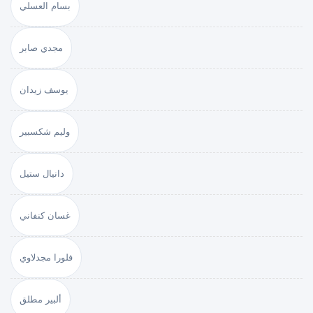
بسام العسلي
مجدي صابر
يوسف زيدان
وليم شكسبير
دانيال ستيل
غسان كنفاني
فلورا مجدلاوي
ألبير مطلق