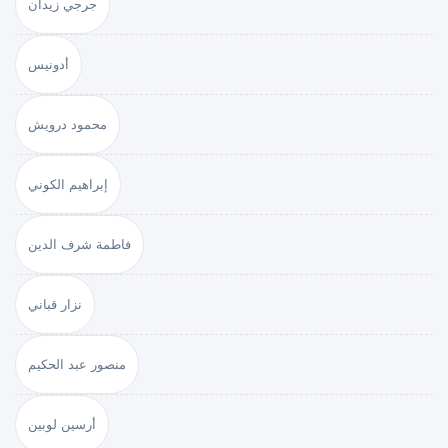
جرجي زيدان
أدونيس
محمود درويش
إبراهيم الكوني
فاطمة شرف الدين
نزار قباني
منصور عبد الحكيم
أرسين لوبين