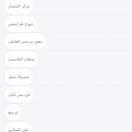
مركز المسبار
جورج طرابيشي
جعفر مرتضى العاملي
سطان القاسمي
جيسيكا ستيل
لورديس لبكي
ليرنينغ
علي الصلابي