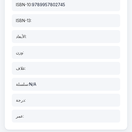
ISBN-10:
9789957802745
ISBN-13:
الأبعاد:
وزن:
غلاف:
N/A
سلسلة:
درجة:
عمر: