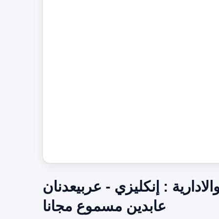
ادارية : إنكليزي - عربيعدنان
عابدين مسموع مجانا