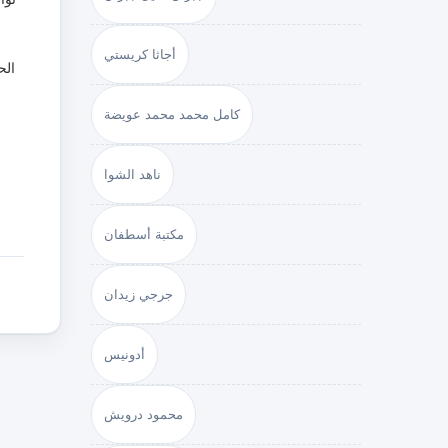
أجاثا كريستي
الح
كامل محمد محمد عويضة
ناهد الشوا
مكتبة أسطفان
جرجي زيدان
أدونيس
محمود درويش