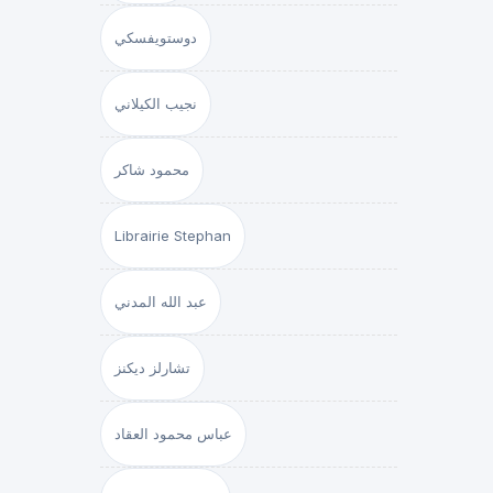
دوستويفسكي
نجيب الكيلاني
محمود شاكر
Librairie Stephan
عبد الله المدني
تشارلز ديكنز
عباس محمود العقاد