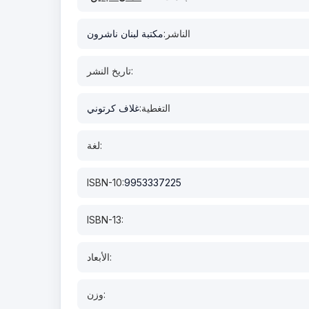
الناشر:
مكتبة لبنان ناشرون
تاريخ النشر:
التغطية:
غلاف كرتوني
لغة:
ISBN-10:
9953337225
ISBN-13:
الأبعاد:
وزن: