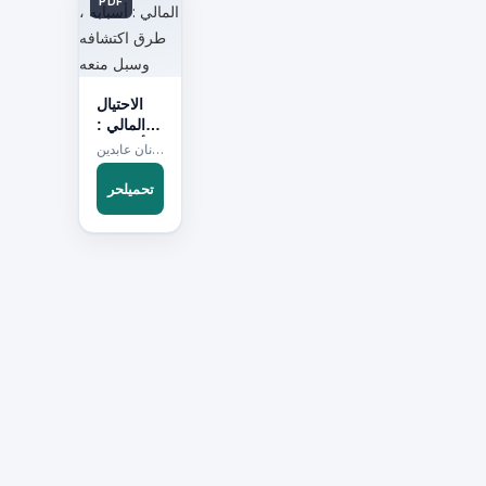
PDF
الاحتيال
المالي :
أسبابه ،
مؤلف:عدنان عابدين
طرق
اكتشافه
تحميلحر
وسبل
منعه