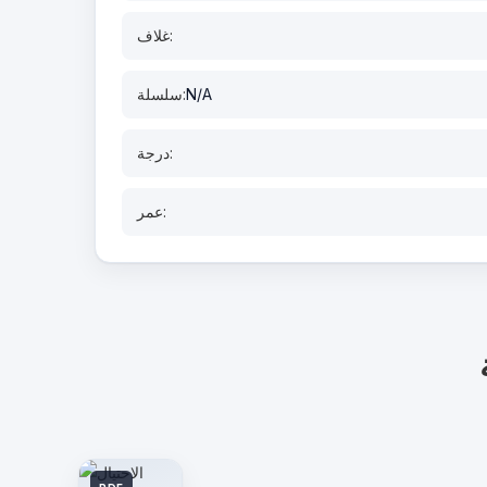
غلاف:
N/A
سلسلة:
درجة:
عمر: