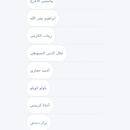
واسيني الأعرج
ابراهيم نصر الله
زينات الكرمي
جلال الدين السيوطي
أحمد حجازي
باولو كويلو
أجاثا كرستي
نزار دندش