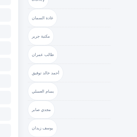
غادة السمان
مكتبة جرير
طالب عمران
أحمد خالد توفيق
بسام العسلي
مجدي صابر
يوسف زيدان