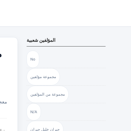
المؤلفين شعبية
م
No
مجموعة مؤلفين
مجموعة من المؤلفين
معجم
N/A
جبران خليل جبران
توا