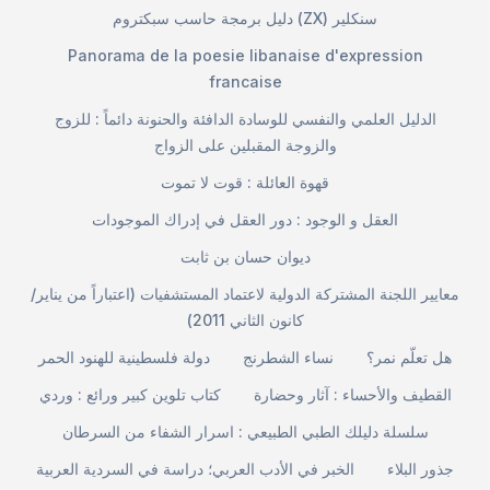
دليل برمجة حاسب سبكتروم (ZX) سنكلير
Panorama de la poesie libanaise d'expression
francaise
الدليل العلمي والنفسي للوسادة الدافئة والحنونة دائماً : للزوج
والزوجة المقبلين على الزواج
قهوة العائلة : قوت لا تموت
العقل و الوجود : دور العقل في إدراك الموجودات
ديوان حسان بن ثابت
معايير اللجنة المشتركة الدولية لاعتماد المستشفيات (اعتباراً من يناير/
كانون الثاني 2011)
هل تعلّم نمر؟
نساء الشطرنج
دولة فلسطينية للهنود الحمر
القطيف والأحساء : آثار وحضارة
كتاب تلوين كبير ورائع : وردي
سلسلة دليلك الطبي الطبيعي : اسرار الشفاء من السرطان
جذور البلاء
الخبر في الأدب العربي؛ دراسة في السردية العربية