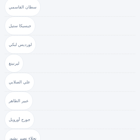
سطان القاسمي
جيسيكا ستيل
لورديس لبكي
ليرنينغ
علي الصلابي
عبير الطاهر
جورج أورويل
نجلاء نصير بشور