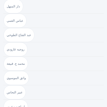
دار المنهل
عباس القمي
عبد الفتاح الطوخي
روجيه غارودي
محمد ج. قبيعة
واثق الموسوي
عبير النحاس
إبراهيم زعرور