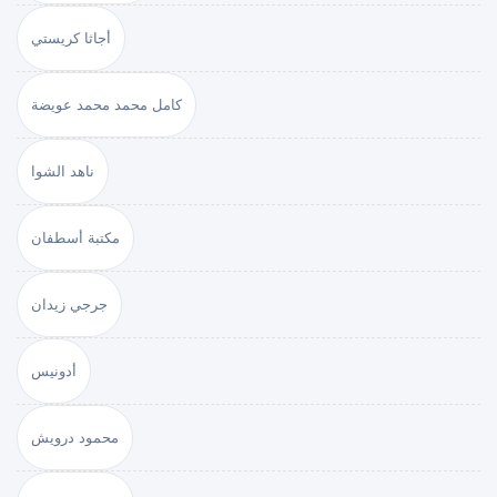
أجاثا كريستي
كامل محمد محمد عويضة
ناهد الشوا
مكتبة أسطفان
جرجي زيدان
أدونيس
محمود درويش