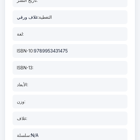
تاريخ النشر:
التغطية:
غلاف ورقي
لغة:
ISBN-10:
9789953431475
ISBN-13:
الأبعاد:
وزن:
غلاف:
N/A
سلسلة: