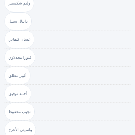
وليم شكسبير
دانيال ستيل
غسان كنفاني
فلورا مجدلاوي
ألبير مطلق
أحمد توفيق
نجيب محفوظ
واسيني الأعرج