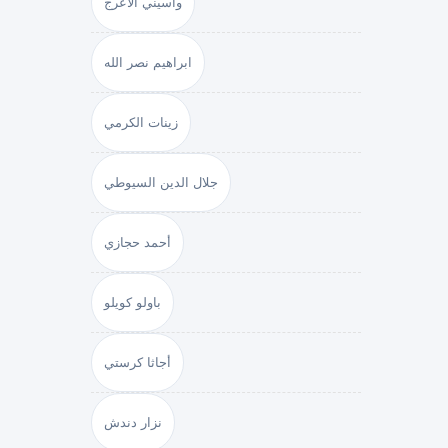
واسيني الأعرج
ابراهيم نصر الله
زينات الكرمي
جلال الدين السيوطي
أحمد حجازي
باولو كويلو
أجاثا كرستي
نزار دندش