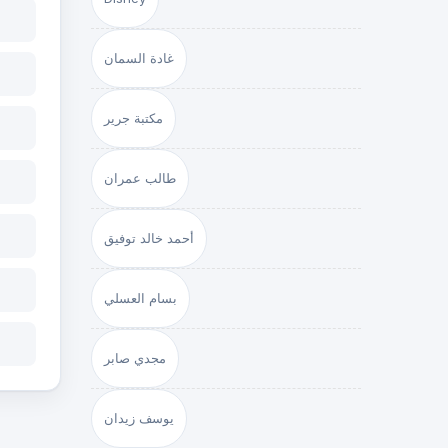
غادة السمان
مكتبة جرير
طالب عمران
أحمد خالد توفيق
بسام العسلي
مجدي صابر
يوسف زيدان