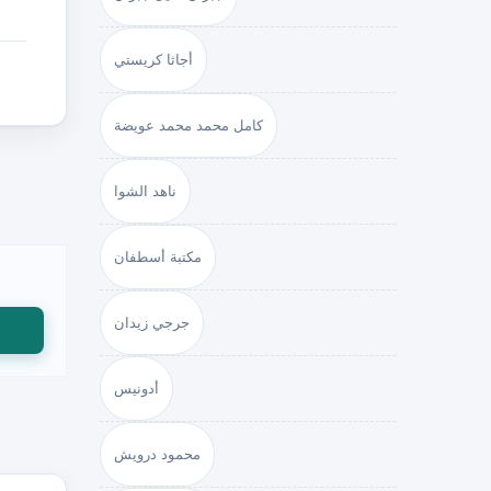
أجاثا كريستي
كامل محمد محمد عويضة
ناهد الشوا
مكتبة أسطفان
جرجي زيدان
أدونيس
محمود درويش