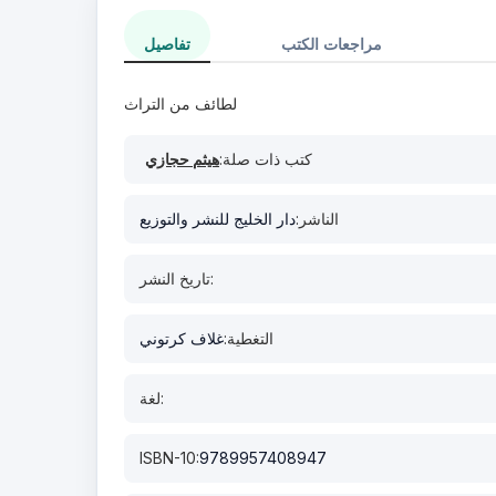
مراجعات الكتب
تفاصيل
لطائف من التراث
كتب ذات صلة:
هيثم حجازي
الناشر:
دار الخليج للنشر والتوزيع
تاريخ النشر:
التغطية:
غلاف كرتوني
لغة:
ISBN-10:
9789957408947