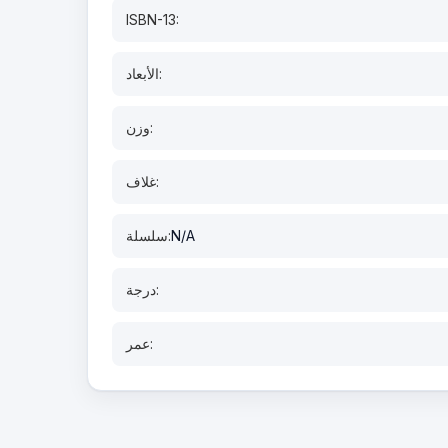
ISBN-13:
الأبعاد:
وزن:
غلاف:
N/A
سلسلة:
درجة:
عمر: