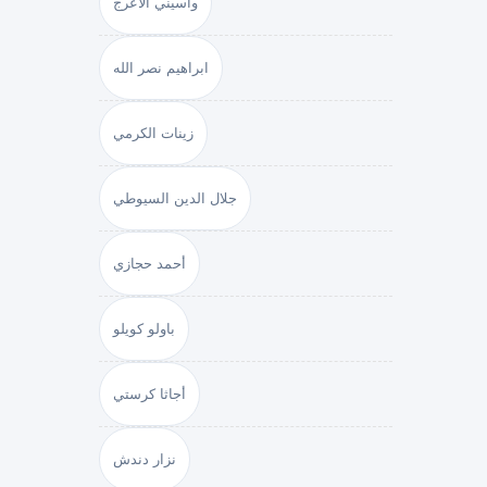
واسيني الأعرج
ابراهيم نصر الله
زينات الكرمي
جلال الدين السيوطي
أحمد حجازي
باولو كويلو
أجاثا كرستي
نزار دندش