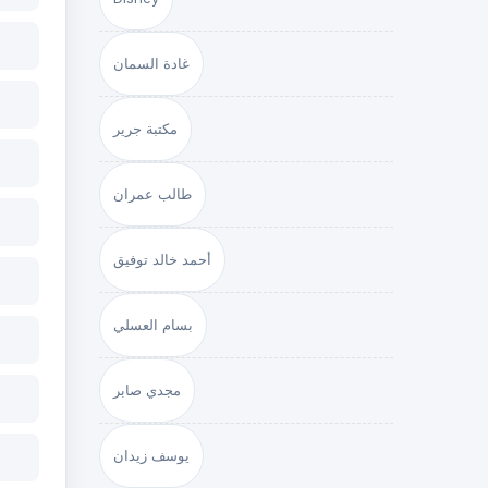
غادة السمان
مكتبة جرير
طالب عمران
أحمد خالد توفيق
بسام العسلي
مجدي صابر
يوسف زيدان