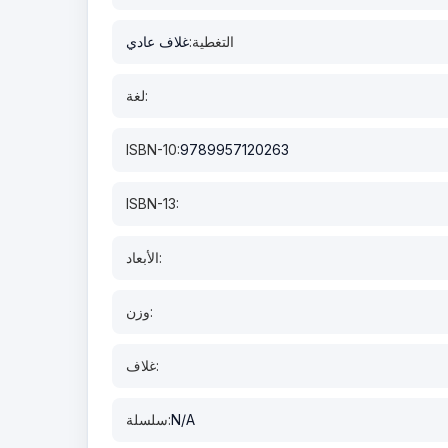
التغطية:
غلاف عادي
لغة:
ISBN-10:
9789957120263
ISBN-13:
الأبعاد:
وزن:
غلاف:
N/A
سلسلة: