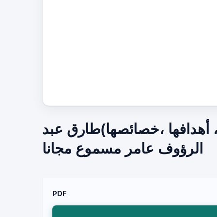
 ، أهدافها ،خصائصها)طارق عبد
الرؤوف عامر مسموع مجانا
PDF