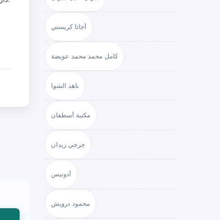
أجاثا كريستي
كامل محمد محمد عويضة
ناهد الشوا
مكتبة أسطفان
جرجي زيدان
أدونيس
محمود درويش