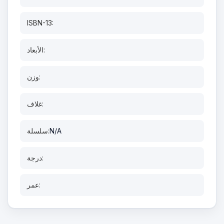
ISBN-13:
الأبعاد:
وزن:
غلاف:
N/A
سلسلة:
درجة:
عمر: