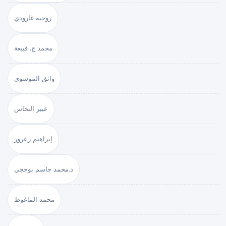
روجيه غارودي
محمد ج. قبيعة
واثق الموسوي
عبير النحاس
إبراهيم زعرور
د.محمد جاسم بوحجي
محمد الماغوط