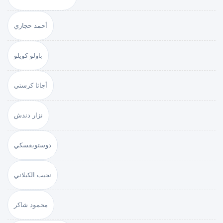
أحمد حجازي
باولو كويلو
أجاثا كرستي
نزار دندش
دوستويفسكي
نجيب الكيلاني
محمود شاكر