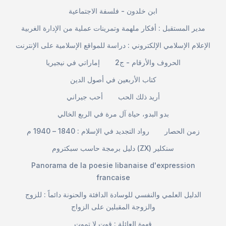
ابن خلدون - فلسفة الاجتماعية
مدير المستقبل : أفكار ملهمة وتمرينات عملية من الإدارة الغربية
الإعلام الإسلامي الإلكتروني : دراسة للمواقع الإسلامية على الإنترنت
الحروف والأرقام - ج2
إماراتي في نيجيريا
كتاب الأربعين في أصول الدين
أريد ذلك الحب
أحب جيراني
بدو البدو، حياة آل مرة في الربع الخالي
زمن الحصار
رواد التجديد في الإسلام : 1840 – 1940 م
دليل برمجة حاسب سبكتروم (ZX) سنكلير
Panorama de la poesie libanaise d'expression
francaise
الدليل العلمي والنفسي للوسادة الدافئة والحنونة دائماً : للزوج
والزوجة المقبلين على الزواج
قهوة العائلة : قوت لا تموت