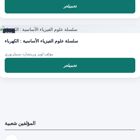
تحميلحر
PDF
سلسلة علوم الفيزياء الأساسية : الكهرباء
مؤلف:لويز وريتشارد سبيلزبوري
تحميلحر
المؤلفين شعبية