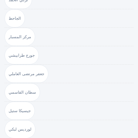
الجاحظ
مركز المسبار
جورج طرابيشي
جعفر مرتضى العاملي
سطان القاسمي
جيسيكا ستيل
لورديس لبكي