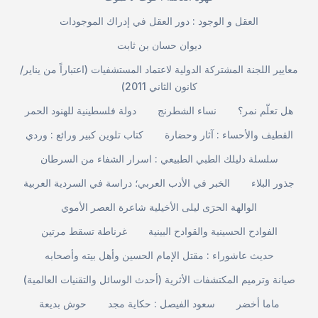
العقل و الوجود : دور العقل في إدراك الموجودات
ديوان حسان بن ثابت
معايير اللجنة المشتركة الدولية لاعتماد المستشفيات (اعتباراً من يناير/
كانون الثاني 2011)
هل تعلّم نمر؟
نساء الشطرنج
دولة فلسطينية للهنود الحمر
القطيف والأحساء : آثار وحضارة
كتاب تلوين كبير ورائع : وردي
سلسلة دليلك الطبي الطبيعي : اسرار الشفاء من السرطان
جذور البلاء
الخبر في الأدب العربي؛ دراسة في السردية العربية
الوالهة الحرَى ليلى الأخيلية شاعرة العصر الأموي
الفوادح الحسينية والقوادح البينية
غرناطة تسقط مرتين
حديث عاشوراء : مقتل الإمام الحسين وأهل بيته وأصحابه
صيانة وترميم المكتشفات الأثرية (أحدث الوسائل والتقنيات العالمية)
ماما أخضر
سعود الفيصل : حكاية مجد
حوش بديعة