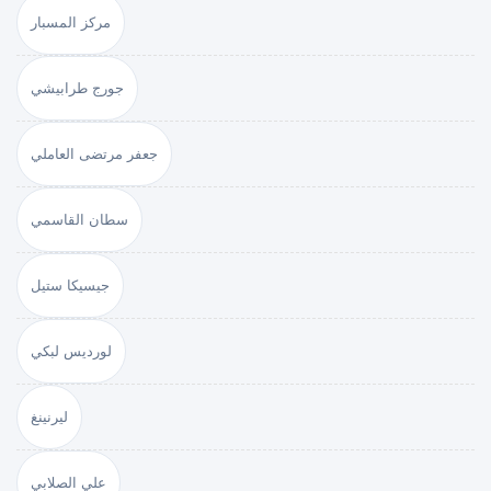
مركز المسبار
جورج طرابيشي
جعفر مرتضى العاملي
سطان القاسمي
جيسيكا ستيل
لورديس لبكي
ليرنينغ
علي الصلابي