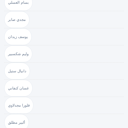
بسام العسلي
مجدي صابر
يوسف زيدان
وليم شكسبير
دانيال ستيل
غسان كنفاني
فلورا مجدلاوي
ألبير مطلق