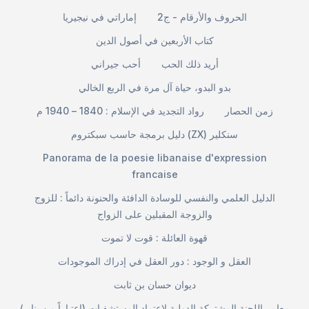
الحروف والأرقام - ج2
إماراتي في نيجيريا
كتاب الأربعين في أصول الدين
أريد ذلك الحب
أحب جيراني
بدو البدو، حياة آل مرة في الربع الخالي
زمن الحصار
رواد التجديد في الإسلام : 1840 – 1940 م
دليل برمجة حاسب سبكتروم (ZX) سنكلير
Panorama de la poesie libanaise d'expression
francaise
الدليل العلمي والنفسي للوسادة الدافئة والحنونة دائماً : للزوج
والزوجة المقبلين على الزواج
قهوة العائلة : قوت لا تموت
العقل و الوجود : دور العقل في إدراك الموجودات
ديوان حسان بن ثابت
معايير اللجنة المشتركة الدولية لاعتماد المستشفيات (اعتباراً من يناير/