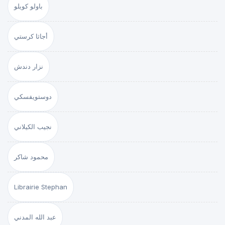
باولو كويلو
أجاثا كرستي
نزار دندش
دوستويفسكي
نجيب الكيلاني
محمود شاكر
Librairie Stephan
عبد الله المدني