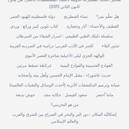
كانون الثاني 2011)
هل تعلّم نمر؟
نساء الشطرنج
دولة فلسطينية للهنود الحمر
القطيف والأحساء : آثار وحضارة
كتاب تلوين كبير ورائع : وردي
سلسلة دليلك الطبي الطبيعي : اسرار الشفاء من السرطان
جذور البلاء
الخبر في الأدب العربي؛ دراسة في السردية العربية
الوالهة الحرَى ليلى الأخيلية شاعرة العصر الأموي
الفوادح الحسينية والقوادح البينية
غرناطة تسقط مرتين
حديث عاشوراء : مقتل الإمام الحسين وأهل بيته وأصحابه
صيانة وترميم المكتشفات الأثرية (أحدث الوسائل والتقنيات العالمية)
ماما أخضر
سعود الفيصل : حكاية مجد
حوش بديعة
من هو البحريني؟
إشكاليّة المكان : دور البر والبحر في الصراع بين الشرق والغرب
والعالم الإسلامي