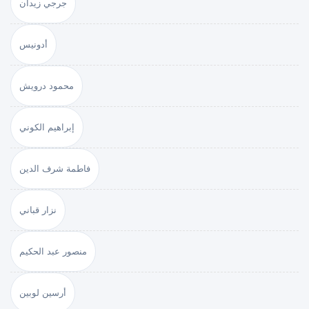
جرجي زيدان
أدونيس
محمود درويش
إبراهيم الكوني
فاطمة شرف الدين
نزار قباني
منصور عبد الحكيم
أرسين لوبين