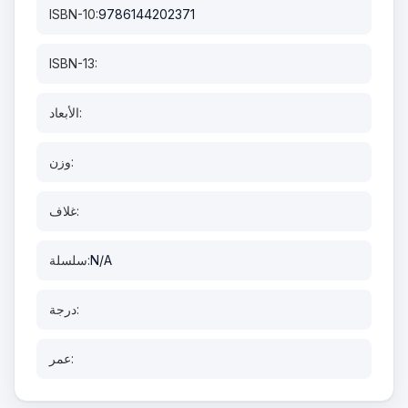
ISBN-10:
9786144202371
ISBN-13:
الأبعاد:
وزن:
غلاف:
N/A
سلسلة:
درجة:
عمر: