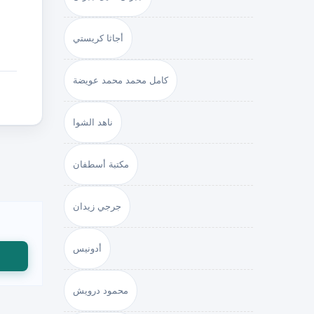
أجاثا كريستي
كامل محمد محمد عويضة
ناهد الشوا
مكتبة أسطفان
جرجي زيدان
أدونيس
محمود درويش