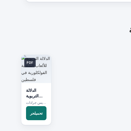
PDF
الدلالة
التربوية
للألعاب
مؤلف:إدريس جرادات
الشعبية
الفولكلورية
تحميلحر
في
فلسطين