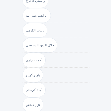
واسيني الأعرج
ابراهيم نصر الله
زينات الكرمي
جلال الدين السيوطي
أحمد حجازي
باولو كويلو
أجاثا كرستي
نزار دندش