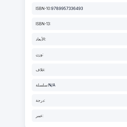
ISBN-10:
9789957336493
ISBN-13:
الأبعاد:
وزن:
غلاف:
N/A
سلسلة:
درجة:
عمر: