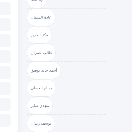
غادة السمان
مكتبة جرير
طالب عمران
أحمد خالد توفيق
بسام العسلي
مجدي صابر
يوسف زيدان