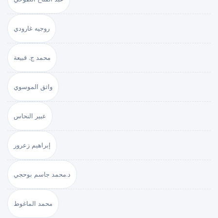
روجيه غارودي
محمد ج. قبيعة
واثق الموسوي
عبير النحاس
إبراهيم زعرور
د.محمد جاسم بوحجي
محمد الماغوط