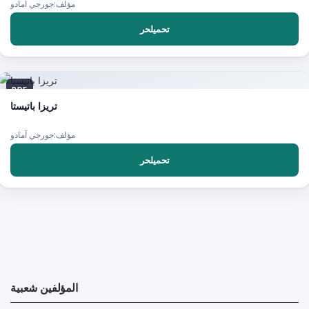
مؤلف:جورجي آمادو
تحميلحر
PDF
تريزا باتيستا
مؤلف:جورجي آمادو
تحميلحر
المؤلفين شعبية