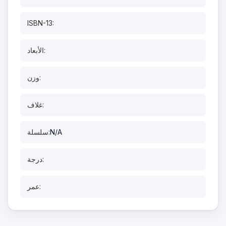
ISBN-13:
الأبعاد:
وزن:
غلاف:
N/A
سلسلة:
درجة:
عمر: