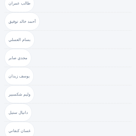
طالب عمران
أحمد خالد توفيق
بسام العسلي
مجدي صابر
يوسف زيدان
وليم شكسبير
دانيال ستيل
غسان كنفاني