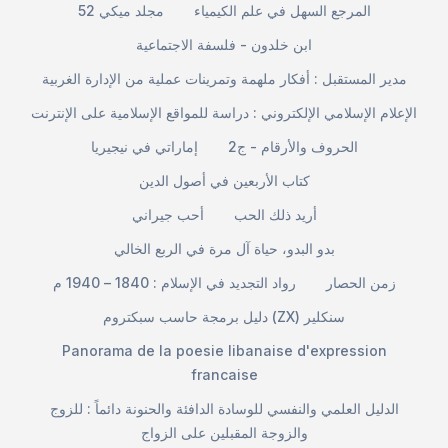
المرجع السهل في علم الكيمياء
مجلد ميكي 52
ابن خلدون - فلسفة الاجتماعية
مدير المستقبل : أفكار ملهمة وتمرينات عملية من الإدارة الغربية
الإعلام الإسلامي الإلكتروني : دراسة للمواقع الإسلامية على الإنترنت
الحروف والأرقام - ج2
إماراتي في نيجيريا
كتاب الأربعين في أصول الدين
أريد ذلك الحب
أحب جيراني
بدو البدو، حياة آل مرة في الربع الخالي
زمن الحصار
رواد التجديد في الإسلام : 1840 – 1940 م
دليل برمجة حاسب سبكتروم (ZX) سنكلير
Panorama de la poesie libanaise d'expression
francaise
الدليل العلمي والنفسي للوسادة الدافئة والحنونة دائماً : للزوج
والزوجة المقبلين على الزواج