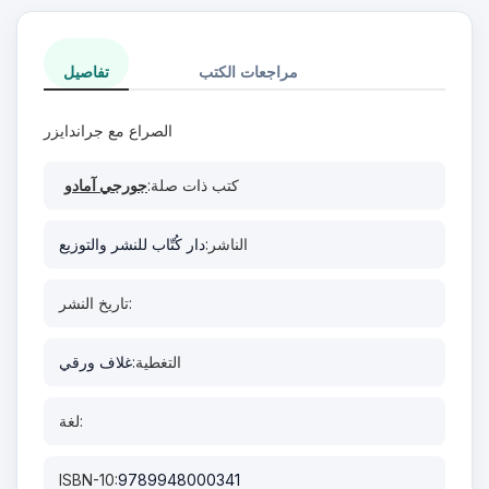
مراجعات الكتب
تفاصيل
الصراع مع جراندايزر
كتب ذات صلة:
جورجي آمادو
الناشر:
دار كُتّاب للنشر والتوزيع
تاريخ النشر:
التغطية:
غلاف ورقي
لغة:
ISBN-10:
9789948000341