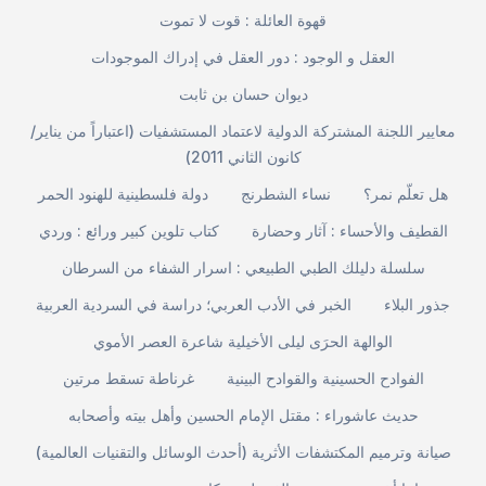
قهوة العائلة : قوت لا تموت
العقل و الوجود : دور العقل في إدراك الموجودات
ديوان حسان بن ثابت
معايير اللجنة المشتركة الدولية لاعتماد المستشفيات (اعتباراً من يناير/
كانون الثاني 2011)
هل تعلّم نمر؟
نساء الشطرنج
دولة فلسطينية للهنود الحمر
القطيف والأحساء : آثار وحضارة
كتاب تلوين كبير ورائع : وردي
سلسلة دليلك الطبي الطبيعي : اسرار الشفاء من السرطان
جذور البلاء
الخبر في الأدب العربي؛ دراسة في السردية العربية
الوالهة الحرَى ليلى الأخيلية شاعرة العصر الأموي
الفوادح الحسينية والقوادح البينية
غرناطة تسقط مرتين
حديث عاشوراء : مقتل الإمام الحسين وأهل بيته وأصحابه
صيانة وترميم المكتشفات الأثرية (أحدث الوسائل والتقنيات العالمية)