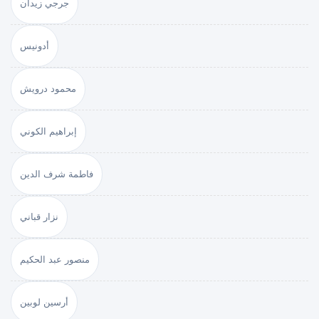
جرجي زيدان
أدونيس
محمود درويش
إبراهيم الكوني
فاطمة شرف الدين
نزار قباني
منصور عبد الحكيم
أرسين لوبين