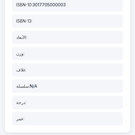
ISBN-10:
3017705000003
ISBN-13:
الأبعاد:
وزن:
غلاف:
N/A
سلسلة:
درجة:
عمر: