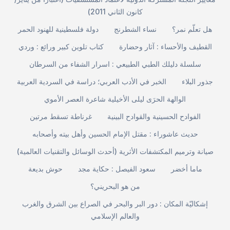
كانون الثاني 2011)
هل تعلّم نمر؟
نساء الشطرنج
دولة فلسطينية للهنود الحمر
القطيف والأحساء : آثار وحضارة
كتاب تلوين كبير ورائع : وردي
سلسلة دليلك الطبي الطبيعي : اسرار الشفاء من السرطان
جذور البلاء
الخبر في الأدب العربي؛ دراسة في السردية العربية
الوالهة الحرَى ليلى الأخيلية شاعرة العصر الأموي
الفوادح الحسينية والقوادح البينية
غرناطة تسقط مرتين
حديث عاشوراء : مقتل الإمام الحسين وأهل بيته وأصحابه
صيانة وترميم المكتشفات الأثرية (أحدث الوسائل والتقنيات العالمية)
ماما أخضر
سعود الفيصل : حكاية مجد
حوش بديعة
من هو البحريني؟
إشكاليّة المكان : دور البر والبحر في الصراع بين الشرق والغرب
والعالم الإسلامي