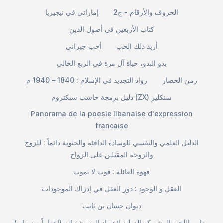
الحروف والأرقام - ج2
إماراتي في نيجيريا
كتاب الأربعين في أصول الدين
أريد ذلك الحب
أحب جيراني
بدو البدو، حياة آل مرة في الربع الخالي
زمن الحصار
رواد التجديد في الإسلام : 1840 – 1940 م
دليل برمجة حاسب سبكتروم (ZX) سنكلير
Panorama de la poesie libanaise d'expression
francaise
الدليل العلمي والنفسي للوسادة الدافئة والحنونة دائماً : للزوج
والزوجة المقبلين على الزواج
قهوة العائلة : قوت لا تموت
العقل و الوجود : دور العقل في إدراك الموجودات
ديوان حسان بن ثابت
معايير اللجنة المشتركة الدولية لاعتماد المستشفيات (اعتباراً من يناير/