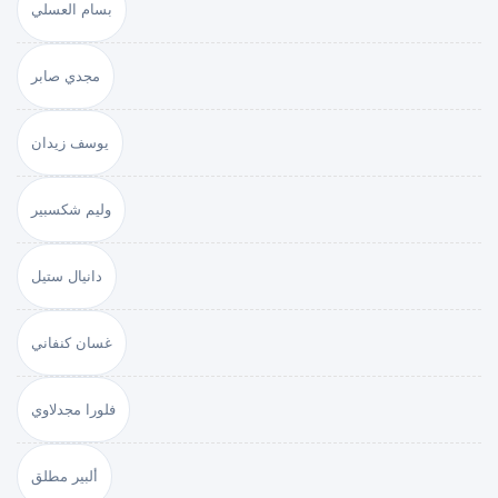
بسام العسلي
مجدي صابر
يوسف زيدان
وليم شكسبير
دانيال ستيل
غسان كنفاني
فلورا مجدلاوي
ألبير مطلق