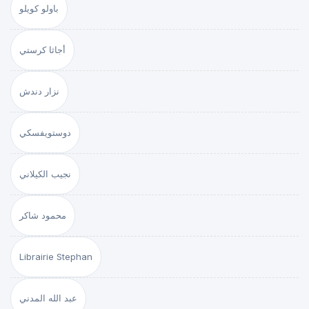
باولو كويلو
أجاثا كرستي
نزار دندش
دوستويفسكي
نجيب الكيلاني
محمود شاكر
Librairie Stephan
عبد الله المدني