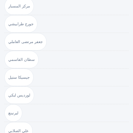
مركز المسبار
جورج طرابيشي
جعفر مرتضى العاملي
سطان القاسمي
جيسيكا ستيل
لورديس لبكي
ليرنينغ
علي الصلابي