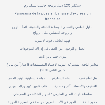
دليل برمجة حاسب سبكتروم (ZX) سنكلير
Panorama de la poesie libanaise d'expression
francaise
الدليل العلمي والنفسي للوسادة الدافئة والحنونة دائماً : للزوج
والزوجة المقبلين على الزواج
قهوة العائلة : قوت لا تموت
العقل و الوجود : دور العقل في إدراك الموجودات
ديوان حسان بن ثابت
معايير اللجنة المشتركة الدولية لاعتماد المستشفيات (اعتباراً من يناير/
كانون الثاني 2011)
هل تعلّم نمر؟
نساء الشطرنج
دولة فلسطينية للهنود الحمر
القطيف والأحساء : آثار وحضارة
كتاب تلوين كبير ورائع : وردي
سلسلة دليلك الطبي الطبيعي : اسرار الشفاء من السرطان
جذور البلاء
الخبر في الأدب العربي؛ دراسة في السردية العربية