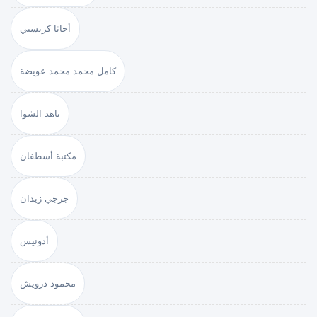
أجاثا كريستي
كامل محمد محمد عويضة
ناهد الشوا
مكتبة أسطفان
جرجي زيدان
أدونيس
محمود درويش