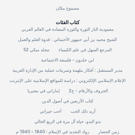
مسموع مكان
كتاب الفئات
معمودية النار الثورة والثورة المضادة في العالم العربي
الشيخ محمد بن أبي جمهور الأحسائي : قدوة العلم والعمل
المرجع السهل في علم الكيمياء
مجلد ميكي 52
ابن خلدون - فلسفة الاجتماعية
مدير المستقبل : أفكار ملهمة وتمرينات عملية من الإدارة الغربية
الإعلام الإسلامي الإلكتروني : دراسة للمواقع الإسلامية على الإنترنت
الحروف والأرقام - ج2
إماراتي في نيجيريا
كتاب الأربعين في أصول الدين
أريد ذلك الحب
أحب جيراني
بدو البدو، حياة آل مرة في الربع الخالي
زمن الحصار
رواد التجديد في الإسلام : 1840 – 1940 م