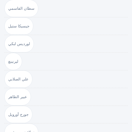
سطان القاسمي
جيسيكا ستيل
لورديس لبكي
ليرنينغ
علي الصلابي
عبير الطاهر
جورج أورويل