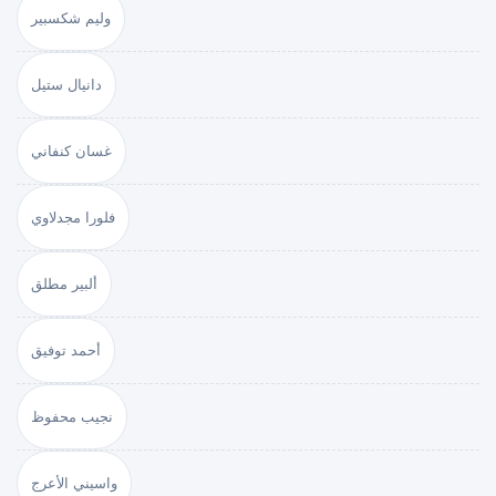
وليم شكسبير
دانيال ستيل
غسان كنفاني
فلورا مجدلاوي
ألبير مطلق
أحمد توفيق
نجيب محفوظ
واسيني الأعرج