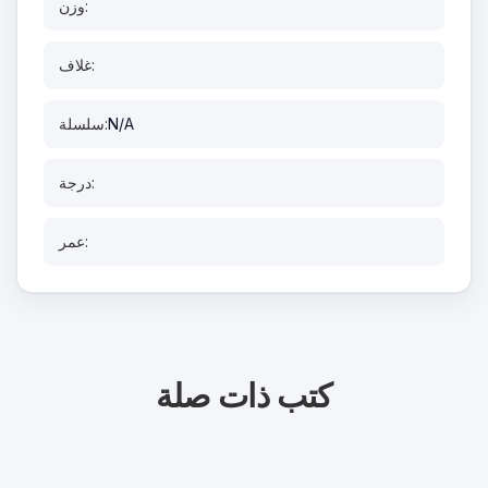
وزن:
غلاف:
N/A
سلسلة:
درجة:
عمر:
كتب ذات صلة