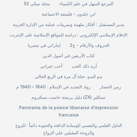
المرجع السهل في علم الكيمياء
مجلد ميكي 52
ابن خلدون - فلسفة الاجتماعية
مدير المستقبل : أفكار ملهمة وتمرينات عملية من الإدارة الغربية
الإعلام الإسلامي الإلكتروني : دراسة للمواقع الإسلامية على الإنترنت
الحروف والأرقام - ج2
إماراتي في نيجيريا
كتاب الأربعين في أصول الدين
أريد ذلك الحب
أحب جيراني
بدو البدو، حياة آل مرة في الربع الخالي
زمن الحصار
رواد التجديد في الإسلام : 1840 – 1940 م
دليل برمجة حاسب سبكتروم (ZX) سنكلير
Panorama de la poesie libanaise d'expression
francaise
الدليل العلمي والنفسي للوسادة الدافئة والحنونة دائماً : للزوج
والزوجة المقبلين على الزواج