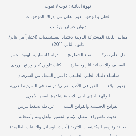
قهوة العائلة : قوت لا تموت
العقل و الوجود : دور العقل في إدراك الموجودات
ديوان حسان بن ثابت
معايير اللجنة المشتركة الدولية لاعتماد المستشفيات (اعتباراً من يناير/
كانون الثاني 2011)
هل تعلّم نمر؟
نساء الشطرنج
دولة فلسطينية للهنود الحمر
القطيف والأحساء : آثار وحضارة
كتاب تلوين كبير ورائع : وردي
سلسلة دليلك الطبي الطبيعي : اسرار الشفاء من السرطان
جذور البلاء
الخبر في الأدب العربي؛ دراسة في السردية العربية
الوالهة الحرَى ليلى الأخيلية شاعرة العصر الأموي
الفوادح الحسينية والقوادح البينية
غرناطة تسقط مرتين
حديث عاشوراء : مقتل الإمام الحسين وأهل بيته وأصحابه
صيانة وترميم المكتشفات الأثرية (أحدث الوسائل والتقنيات العالمية)