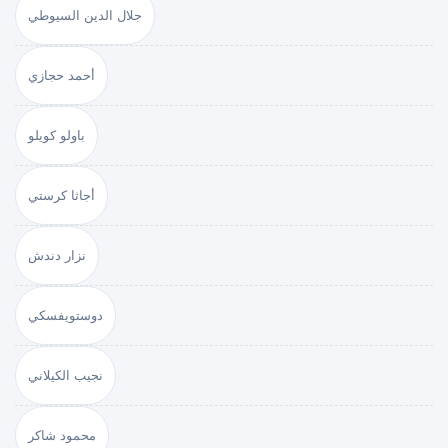
جلال الدين السيوطي
أحمد حجازي
باولو كويلو
أجاثا كرستي
نزار دندش
دوستويفسكي
نجيب الكيلاني
محمود شاكر