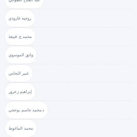
روجيه غارودي
محمد ج. قبيعة
واثق الموسوي
عبير النحاس
إبراهيم زعرور
د.محمد جاسم بوحجي
محمد الماغوط