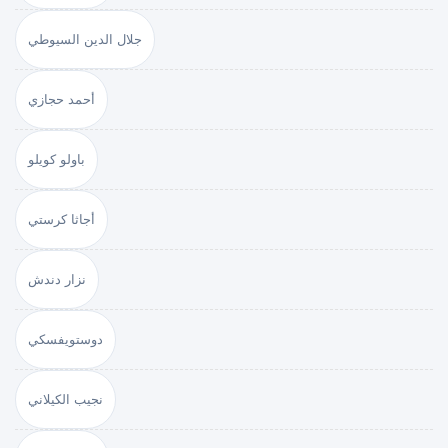
جلال الدين السيوطي
أحمد حجازي
باولو كويلو
أجاثا كرستي
نزار دندش
دوستويفسكي
نجيب الكيلاني