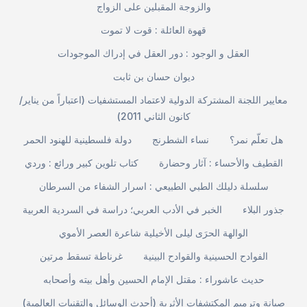
والزوجة المقبلين على الزواج
قهوة العائلة : قوت لا تموت
العقل و الوجود : دور العقل في إدراك الموجودات
ديوان حسان بن ثابت
معايير اللجنة المشتركة الدولية لاعتماد المستشفيات (اعتباراً من يناير/
كانون الثاني 2011)
هل تعلّم نمر؟
نساء الشطرنج
دولة فلسطينية للهنود الحمر
القطيف والأحساء : آثار وحضارة
كتاب تلوين كبير ورائع : وردي
سلسلة دليلك الطبي الطبيعي : اسرار الشفاء من السرطان
جذور البلاء
الخبر في الأدب العربي؛ دراسة في السردية العربية
الوالهة الحرَى ليلى الأخيلية شاعرة العصر الأموي
الفوادح الحسينية والقوادح البينية
غرناطة تسقط مرتين
حديث عاشوراء : مقتل الإمام الحسين وأهل بيته وأصحابه
صيانة وترميم المكتشفات الأثرية (أحدث الوسائل والتقنيات العالمية)