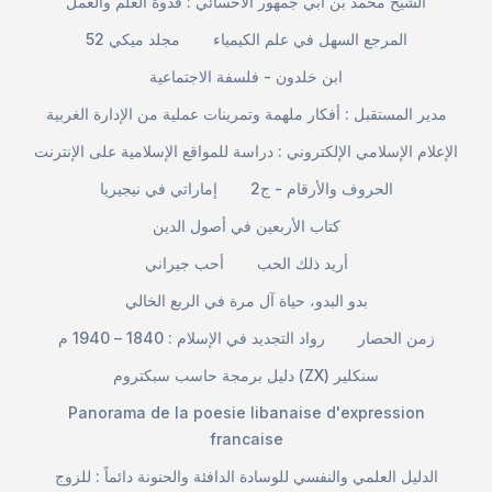
الشيخ محمد بن أبي جمهور الأحسائي : قدوة العلم والعمل
المرجع السهل في علم الكيمياء
مجلد ميكي 52
ابن خلدون - فلسفة الاجتماعية
مدير المستقبل : أفكار ملهمة وتمرينات عملية من الإدارة الغربية
الإعلام الإسلامي الإلكتروني : دراسة للمواقع الإسلامية على الإنترنت
الحروف والأرقام - ج2
إماراتي في نيجيريا
كتاب الأربعين في أصول الدين
أريد ذلك الحب
أحب جيراني
بدو البدو، حياة آل مرة في الربع الخالي
زمن الحصار
رواد التجديد في الإسلام : 1840 – 1940 م
دليل برمجة حاسب سبكتروم (ZX) سنكلير
Panorama de la poesie libanaise d'expression
francaise
الدليل العلمي والنفسي للوسادة الدافئة والحنونة دائماً : للزوج