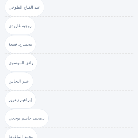
عبد الفتاح الطوخي
روجيه غارودي
محمد ج. قبيعة
واثق الموسوي
عبير النحاس
إبراهيم زعرور
د.محمد جاسم بوحجي
محمد الماغوط