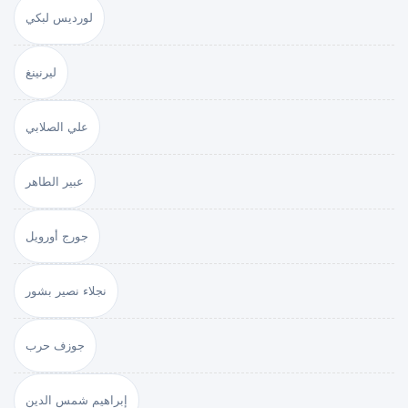
لورديس لبكي
ليرنينغ
علي الصلابي
عبير الطاهر
جورج أورويل
نجلاء نصير بشور
جوزف حرب
إبراهيم شمس الدين