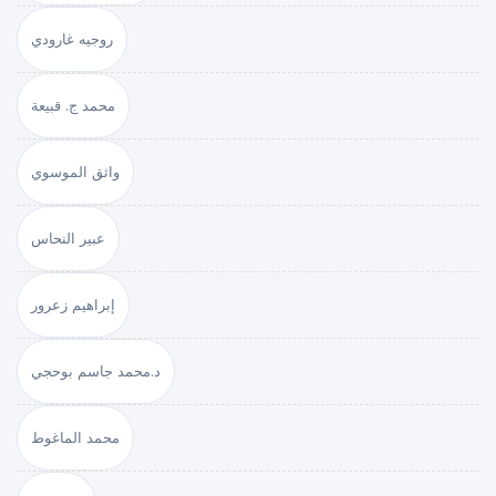
روجيه غارودي
محمد ج. قبيعة
واثق الموسوي
عبير النحاس
إبراهيم زعرور
د.محمد جاسم بوحجي
محمد الماغوط