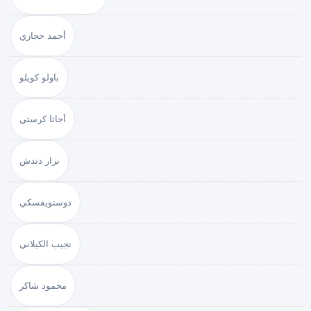
أحمد حجازي
باولو كويلو
أجاثا كرستي
نزار دندش
دوستويفسكي
نجيب الكيلاني
محمود شاكر