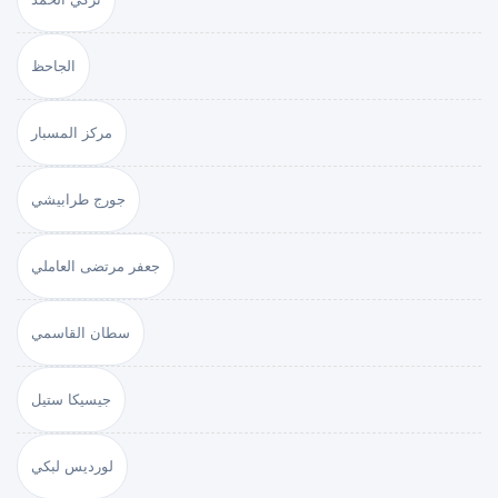
الجاحظ
مركز المسبار
جورج طرابيشي
جعفر مرتضى العاملي
سطان القاسمي
جيسيكا ستيل
لورديس لبكي