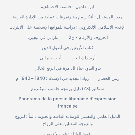
ابن خلدون - فلسفة الاجتماعية
مدير المستقبل : أفكار ملهمة وتمرينات عملية من الإدارة الغربية
الإعلام الإسلامي الإلكتروني : دراسة للمواقع الإسلامية على الإنترنت
الحروف والأرقام - ج2
إماراتي في نيجيريا
كتاب الأربعين في أصول الدين
أريد ذلك الحب
أحب جيراني
بدو البدو، حياة آل مرة في الربع الخالي
زمن الحصار
رواد التجديد في الإسلام : 1840 – 1940 م
دليل برمجة حاسب سبكتروم (ZX) سنكلير
Panorama de la poesie libanaise d'expression
francaise
الدليل العلمي والنفسي للوسادة الدافئة والحنونة دائماً : للزوج
والزوجة المقبلين على الزواج
قهوة العائلة : قوت لا تموت