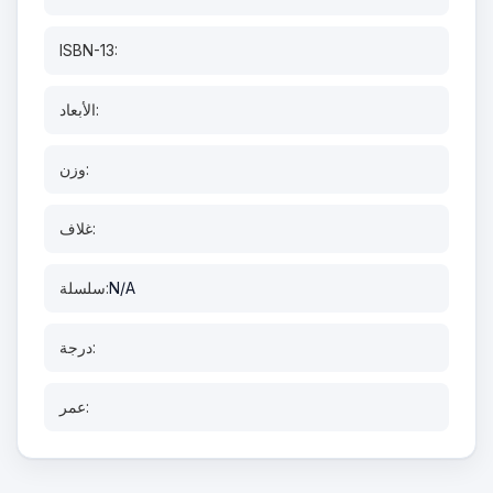
ISBN-13:
الأبعاد:
وزن:
غلاف:
N/A
سلسلة:
درجة:
عمر: