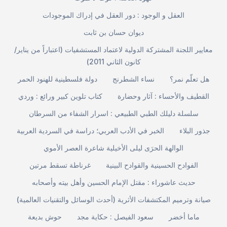
العقل و الوجود : دور العقل في إدراك الموجودات
ديوان حسان بن ثابت
معايير اللجنة المشتركة الدولية لاعتماد المستشفيات (اعتباراً من يناير/
كانون الثاني 2011)
هل تعلّم نمر؟
نساء الشطرنج
دولة فلسطينية للهنود الحمر
القطيف والأحساء : آثار وحضارة
كتاب تلوين كبير ورائع : وردي
سلسلة دليلك الطبي الطبيعي : اسرار الشفاء من السرطان
جذور البلاء
الخبر في الأدب العربي؛ دراسة في السردية العربية
الوالهة الحرَى ليلى الأخيلية شاعرة العصر الأموي
الفوادح الحسينية والقوادح البينية
غرناطة تسقط مرتين
حديث عاشوراء : مقتل الإمام الحسين وأهل بيته وأصحابه
صيانة وترميم المكتشفات الأثرية (أحدث الوسائل والتقنيات العالمية)
ماما أخضر
سعود الفيصل : حكاية مجد
حوش بديعة