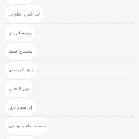
عبد الفتاح الطوخي
روجيه غارودي
محمد ج. قبيعة
واثق الموسوي
عبير النحاس
إبراهيم زعرور
د.محمد جاسم بوحجي