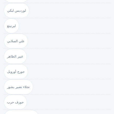
لورديس لبكي
ليرنينغ
علي الصلابي
عبير الطاهر
جورج أورويل
نجلاء نصير بشور
جوزف حرب