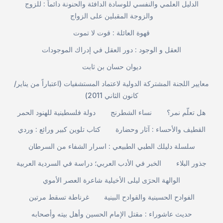
الدليل العلمي والنفسي للوسادة الدافئة والحنونة دائماً : للزوج
والزوجة المقبلين على الزواج
قهوة العائلة : قوت لا تموت
العقل و الوجود : دور العقل في إدراك الموجودات
ديوان حسان بن ثابت
معايير اللجنة المشتركة الدولية لاعتماد المستشفيات (اعتباراً من يناير/
كانون الثاني 2011)
هل تعلّم نمر؟
نساء الشطرنج
دولة فلسطينية للهنود الحمر
القطيف والأحساء : آثار وحضارة
كتاب تلوين كبير ورائع : وردي
سلسلة دليلك الطبي الطبيعي : اسرار الشفاء من السرطان
جذور البلاء
الخبر في الأدب العربي؛ دراسة في السردية العربية
الوالهة الحرَى ليلى الأخيلية شاعرة العصر الأموي
الفوادح الحسينية والقوادح البينية
غرناطة تسقط مرتين
حديث عاشوراء : مقتل الإمام الحسين وأهل بيته وأصحابه