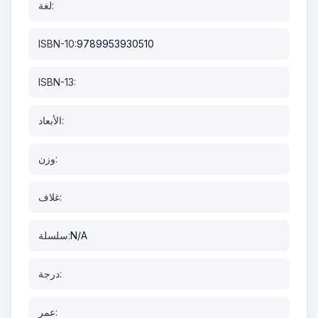
لغة:
ISBN-10:
9789953930510
ISBN-13:
الأبعاد:
وزن:
غلاف:
N/A
سلسلة:
درجة:
عمر: