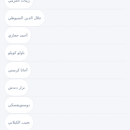
زينات الكرمي
جلال الدين السيوطي
أحمد حجازي
باولو كويلو
أجاثا كرستي
نزار دندش
دوستويفسكي
نجيب الكيلاني