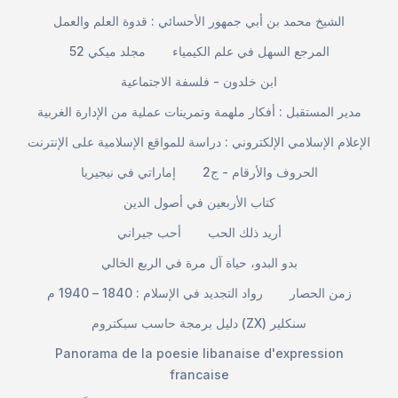
الشيخ محمد بن أبي جمهور الأحسائي : قدوة العلم والعمل
المرجع السهل في علم الكيمياء
مجلد ميكي 52
ابن خلدون - فلسفة الاجتماعية
مدير المستقبل : أفكار ملهمة وتمرينات عملية من الإدارة الغربية
الإعلام الإسلامي الإلكتروني : دراسة للمواقع الإسلامية على الإنترنت
الحروف والأرقام - ج2
إماراتي في نيجيريا
كتاب الأربعين في أصول الدين
أريد ذلك الحب
أحب جيراني
بدو البدو، حياة آل مرة في الربع الخالي
زمن الحصار
رواد التجديد في الإسلام : 1840 – 1940 م
دليل برمجة حاسب سبكتروم (ZX) سنكلير
Panorama de la poesie libanaise d'expression
francaise