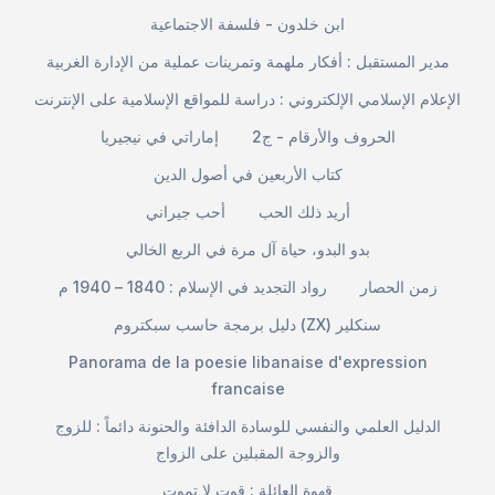
ابن خلدون - فلسفة الاجتماعية
مدير المستقبل : أفكار ملهمة وتمرينات عملية من الإدارة الغربية
الإعلام الإسلامي الإلكتروني : دراسة للمواقع الإسلامية على الإنترنت
الحروف والأرقام - ج2
إماراتي في نيجيريا
كتاب الأربعين في أصول الدين
أريد ذلك الحب
أحب جيراني
بدو البدو، حياة آل مرة في الربع الخالي
زمن الحصار
رواد التجديد في الإسلام : 1840 – 1940 م
دليل برمجة حاسب سبكتروم (ZX) سنكلير
Panorama de la poesie libanaise d'expression
francaise
الدليل العلمي والنفسي للوسادة الدافئة والحنونة دائماً : للزوج
والزوجة المقبلين على الزواج
قهوة العائلة : قوت لا تموت