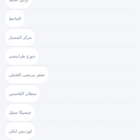
الجاحظ
مركز المسبار
جورج طرابيشي
جعفر مرتضى العاملي
سطان القاسمي
جيسيكا ستيل
لورديس لبكي