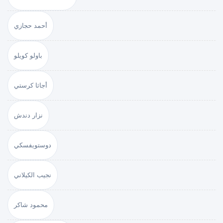
أحمد حجازي
باولو كويلو
أجاثا كرستي
نزار دندش
دوستويفسكي
نجيب الكيلاني
محمود شاكر