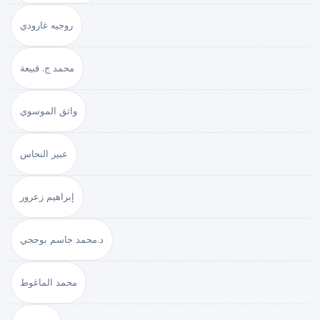
روجيه غارودي
محمد ج. قبيعة
واثق الموسوي
عبير النحاس
إبراهيم زعرور
د.محمد جاسم بوحجي
محمد الماغوط