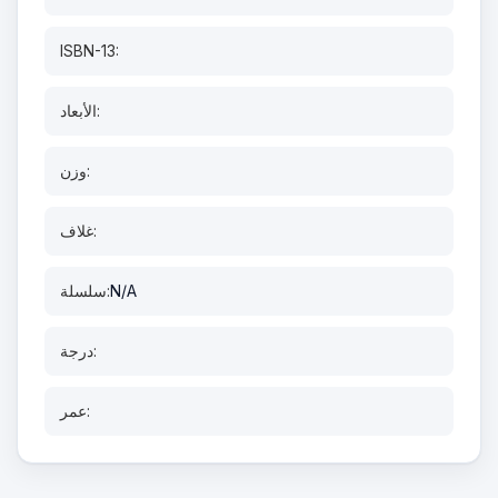
ISBN-13:
الأبعاد:
وزن:
غلاف:
N/A
سلسلة:
درجة:
عمر: