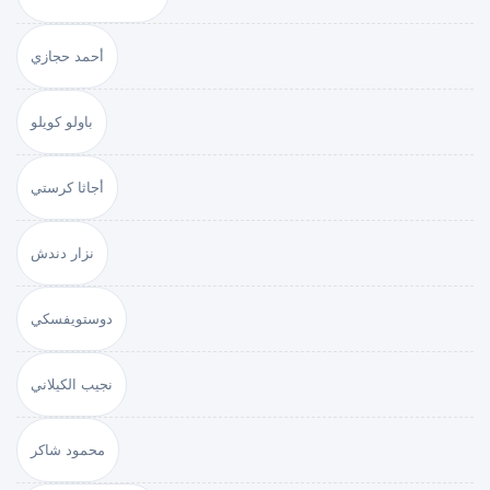
أحمد حجازي
باولو كويلو
أجاثا كرستي
نزار دندش
دوستويفسكي
نجيب الكيلاني
محمود شاكر