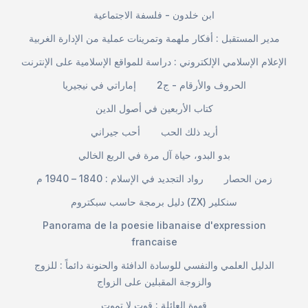
ابن خلدون - فلسفة الاجتماعية
مدير المستقبل : أفكار ملهمة وتمرينات عملية من الإدارة الغربية
الإعلام الإسلامي الإلكتروني : دراسة للمواقع الإسلامية على الإنترنت
الحروف والأرقام - ج2
إماراتي في نيجيريا
كتاب الأربعين في أصول الدين
أريد ذلك الحب
أحب جيراني
بدو البدو، حياة آل مرة في الربع الخالي
زمن الحصار
رواد التجديد في الإسلام : 1840 – 1940 م
دليل برمجة حاسب سبكتروم (ZX) سنكلير
Panorama de la poesie libanaise d'expression
francaise
الدليل العلمي والنفسي للوسادة الدافئة والحنونة دائماً : للزوج
والزوجة المقبلين على الزواج
قهوة العائلة : قوت لا تموت