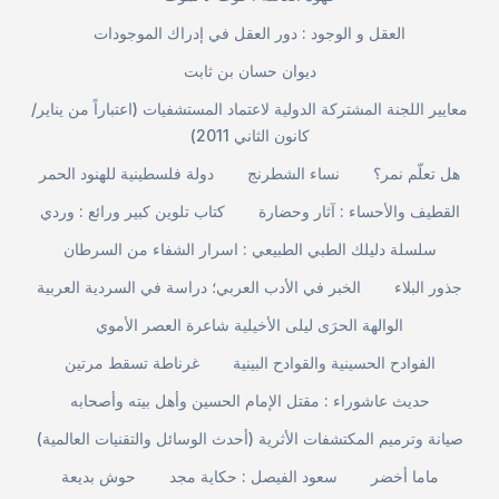
العقل و الوجود : دور العقل في إدراك الموجودات
ديوان حسان بن ثابت
معايير اللجنة المشتركة الدولية لاعتماد المستشفيات (اعتباراً من يناير/
كانون الثاني 2011)
هل تعلّم نمر؟
نساء الشطرنج
دولة فلسطينية للهنود الحمر
القطيف والأحساء : آثار وحضارة
كتاب تلوين كبير ورائع : وردي
سلسلة دليلك الطبي الطبيعي : اسرار الشفاء من السرطان
جذور البلاء
الخبر في الأدب العربي؛ دراسة في السردية العربية
الوالهة الحرَى ليلى الأخيلية شاعرة العصر الأموي
الفوادح الحسينية والقوادح البينية
غرناطة تسقط مرتين
حديث عاشوراء : مقتل الإمام الحسين وأهل بيته وأصحابه
صيانة وترميم المكتشفات الأثرية (أحدث الوسائل والتقنيات العالمية)
ماما أخضر
سعود الفيصل : حكاية مجد
حوش بديعة