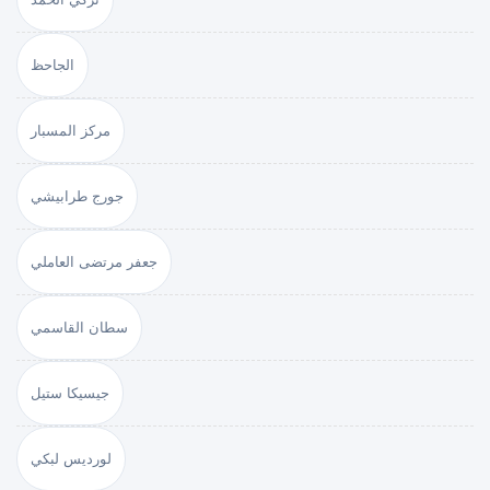
الجاحظ
مركز المسبار
جورج طرابيشي
جعفر مرتضى العاملي
سطان القاسمي
جيسيكا ستيل
لورديس لبكي