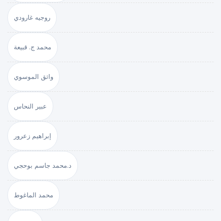
روجيه غارودي
محمد ج. قبيعة
واثق الموسوي
عبير النحاس
إبراهيم زعرور
د.محمد جاسم بوحجي
محمد الماغوط