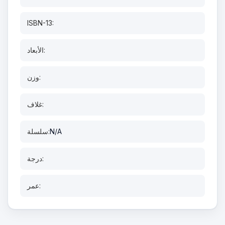
ISBN-13:
الأبعاد:
وزن:
غلاف:
N/A
سلسلة:
درجة:
عمر: