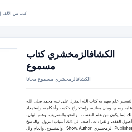
كتب من الألف إل
الكشافالزمخشري كتاب
مسموع
الكشافالزمخشري مسموع مجانا
لتفسير علم يفهم به كتاب الله المنزل على نبيه محمد صلى الله
عليه وسلم، وبيان معانيه، وإستخراج حكسه وأحكامه، وإستمداد
لك إنما يكون من علم اللغة. . . والنحو والتصريف، وعلم البيان،
صول الفقه، والقراءات، أضف الى ذلك أسباب النزول، والناسخ
والمنسوخ، والعام وال Show. Author: الزمخشري. Publisher: