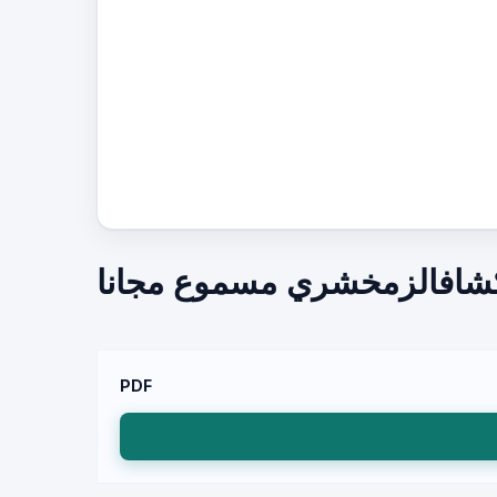
شافالزمخشري مسموع مجانا
PDF