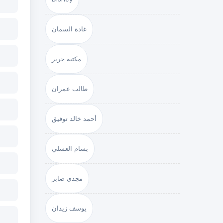
غادة السمان
مكتبة جرير
طالب عمران
أحمد خالد توفيق
بسام العسلي
مجدي صابر
يوسف زيدان