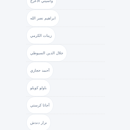
واسيني الأعرج
ابراهيم نصر الله
زينات الكرمي
جلال الدين السيوطي
أحمد حجازي
باولو كويلو
أجاثا كرستي
نزار دندش