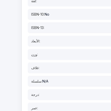
لغة:
ISBN-10:
No
ISBN-13:
الأبعاد:
وزن:
غلاف:
N/A
سلسلة:
درجة:
عمر: