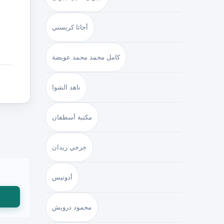
أجاثا كريستي
كامل محمد محمد عويضة
ناهد الشوا
مكتبة أسطفان
جرجي زيدان
أدونيس
محمود درويش