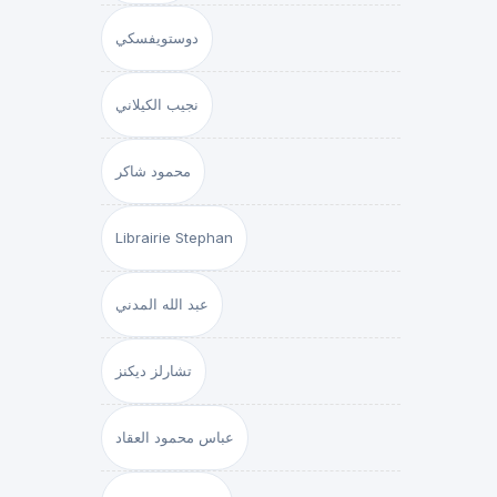
دوستويفسكي
نجيب الكيلاني
محمود شاكر
Librairie Stephan
عبد الله المدني
تشارلز ديكنز
عباس محمود العقاد